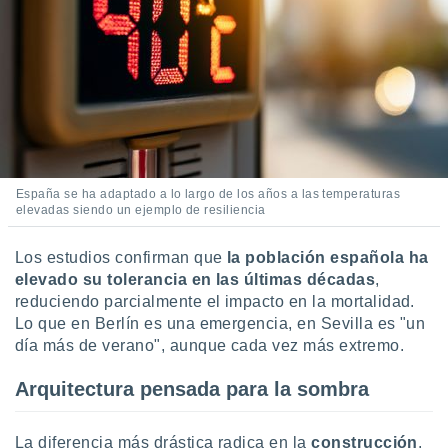
 botón
.
nto,
cios
kies,
ores únicos
as similares
España se ha adaptado a lo largo de los años a las temperaturas
nar,
elevadas siendo un ejemplo de resiliencia
rocesar
onales como
 este sitio
Los estudios confirman que
la población española ha
recciones IP
elevado su tolerancia en las últimas décadas
,
ficadores de
reduciendo parcialmente el impacto en la mortalidad.
 posible
Lo que en Berlín es una emergencia, en Sevilla es "un
s
día más de verano", aunque cada vez más extremo.
 traten tus
nales en
Arquitectura pensada para la sombra
 interés
go a lo que
nerte. Para
La diferencia más drástica radica en la
construcción
.
retirar su