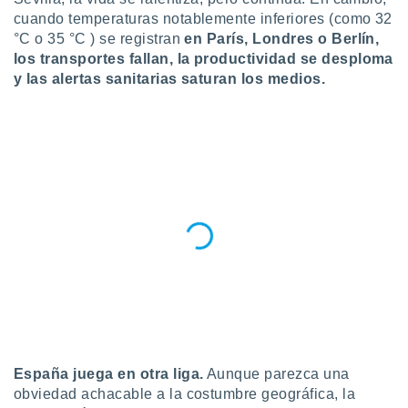
cuando temperaturas notablemente inferiores (como 32
do en
°C o 35 °C ) se registran
en París, Londres o Berlín,
 mismo.
sultar más
los transportes fallan, la productividad se desploma
 en nuestra
y las alertas sanitarias saturan los medios.
 Cookies
y
ualquier
ento
 botón
ación de
kies
 disponible
e nuestra
.
IVAMENTE,
as
 a cookies
España juega en otra liga.
Aunque parezca una
 no aceptar
obviedad achacable a la costumbre geográfica, la
ón de