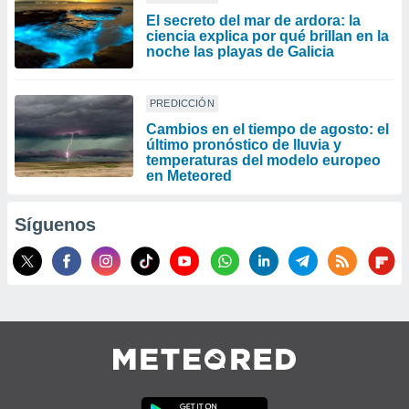
El secreto del mar de ardora: la
ciencia explica por qué brillan en la
noche las playas de Galicia
PREDICCIÓN
Cambios en el tiempo de agosto: el
último pronóstico de lluvia y
temperaturas del modelo europeo
en Meteored
Síguenos