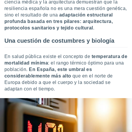
uedes
ciencia médica y la arquitectura demuestran que la
uestro sitio
resiliencia española no es una mera cuestión genética,
.com. En
sino el resultado de una
adaptación estructural
te
profunda
basada en
tres pilares: arquitectura,
 de que
protocolos sanitarios y tejido cultural
.
talarán
e sean
Una cuestión de costumbres y biología
para
a
por el sitio
En salud pública existe el concepto de
temperatura de
o se
mortalidad mínima
: el rango térmico óptimo para una
cookies para
población.
En España, este umbral es
nto ni para
considerablemente más alto
que en el norte de
licidad o
Europa debido a que el cuerpo y la sociedad se
adaptan con el tiempo.
ado, aunque
sualizar
general no
ada. Puedes
 instalación
y acceder a
io web a
ste abono