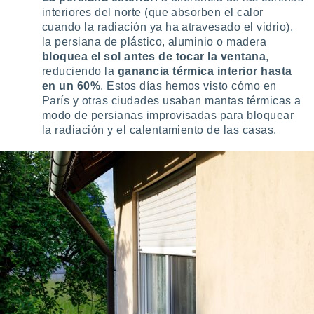
idad
interiores del norte (que absorben el calor
a, utilizar
cuando la radiación ya ha atravesado el vidrio),
a
la persiana de plástico, aluminio o madera
 la
bloquea el sol antes de tocar la ventana
,
reduciendo la
ganancia térmica interior hasta
da, crear un
en un 60%
. Estos días hemos visto cómo en
personalizar
París y otras ciudades usaban mantas térmicas a
o, uso de
modo de persianas improvisadas para bloquear
a la
e contenido
la radiación y el calentamiento de las casas.
do, medir el
 de la
medir el
 del
 comprender
 través de
s o a través
nación de
edentes de
fuentes,
y mejora de
os, uso de
ados con el