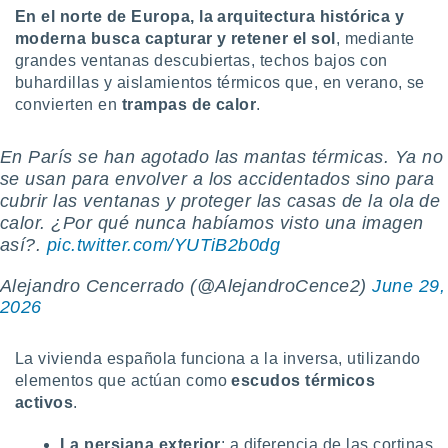
ento u
En el norte de Europa, la arquitectura histórica y
moderna busca
capturar y retener el sol
, mediante
 de datos
grandes ventanas descubiertas, techos bajos con
er momento
buhardillas y aislamientos térmicos que, en verano, se
ic en
convierten en
trampas de calor
.
o en
 Cookies
en
En París se han agotado las mantas térmicas. Ya no
eb.
se usan para envolver a los accidentados sino para
cubrir las ventanas y proteger las casas de la ola de
y
calor. ¿Por qué nunca habíamos visto una imagen
socios
así?.
pic.twitter.com/YUTiB2b0dg
el
to de
Alejandro Cencerrado (@AlejandroCence2)
June 29,
2026
la
 en un
La vivienda española funciona a la inversa, utilizando
 y/o acceder
elementos que actúan como
escudos térmicos
 de datos
activos
.
ara
 anuncios
ar perfiles
La persiana exterior
: a diferencia de las cortinas