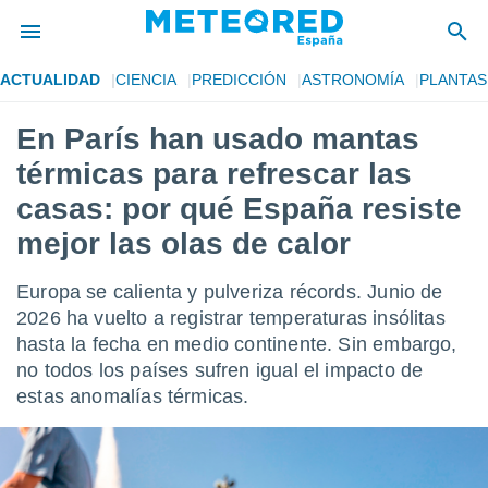
ACTUALIDAD
CIENCIA
PREDICCIÓN
ASTRONOMÍA
PLANTAS
privacidad
En París han usado mantas
o de
tiempo.com)
térmicas para refrescar las
borado por
es para
casas: por qué España resiste
ue la
mejor las olas de calor
 que se
e calidad.
eder a este
Europa se calienta y pulveriza récords. Junio de
ediante las
2026 ha vuelto a registrar temperaturas insólitas
opciones:
hasta la fecha en medio continente. Sin embargo,
ookies y
no todos los países sufren igual el impacto de
e forma
estas anomalías térmicas.
d digital
ada, basada
mación