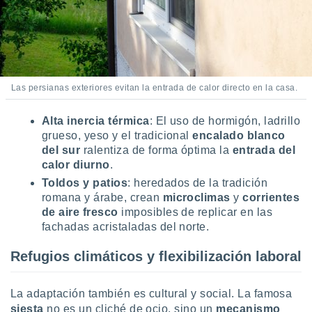
 seleccionar
o.
calización
precisa e
ión mediante
Las persianas exteriores evitan la entrada de calor directo en la casa.
, publicidad
dos,
Alta inercia térmica
: El uso de hormigón, ladrillo
 publicidad
grueso, yeso y el tradicional
encalado blanco
,
del sur
ralentiza de forma óptima la
entrada del
ón de
calor diurno
.
 desarrollo
s.
Toldos y patios
: heredados de la tradición
romana y árabe, crean
microclimas
y
corrientes
tros 1199
de aire fresco
imposibles de replicar en las
ios
fachadas acristaladas del norte.
Refugios climáticos y flexibilización laboral
La adaptación también es cultural y social. La famosa
siesta
no es un cliché de ocio, sino un
mecanismo