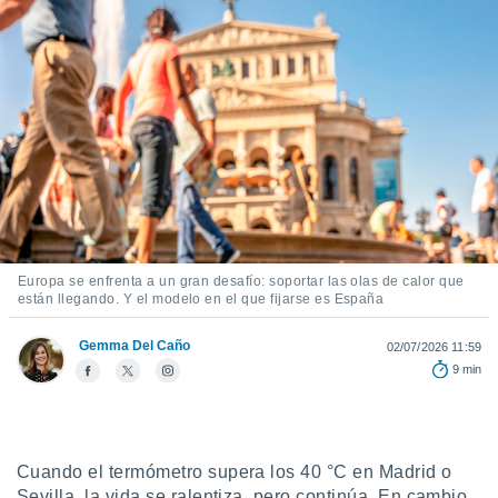
ediante
ecnologías
nos permite
estra
ara seguir
e contenido
stándares
ACEPTAR
sin coste.
Y
CONTINUAR
 botón
continuar",
der a la
CONFIGURACIÓN
ndo la
 de todas
Europa se enfrenta a un gran desafío: soportar las olas de calor que
, ya sean
están llegando. Y el modelo en el que fijarse es España
de nuestros
 nos
Gemma Del Caño
02/07/2026 11:59
9 min
 y análisis
tamiento en
b, así como
un perfil
para
Cuando el termómetro supera los 40 °C en Madrid o
ublicidad y
Sevilla, la vida se ralentiza, pero continúa. En cambio,