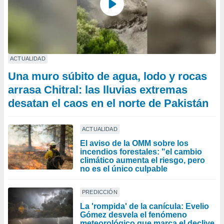
ACTUALIDAD
Una muro súbito de agua, lodo y rocas
arrasa Chitral: las lluvias extremas
desatan el caos en el norte de Pakistán
ACTUALIDAD
El aviso de la OMM sobre los
incendios forestales: "el cambio
climático aumenta el riesgo, pero
no es el único culpable
PREDICCIÓN
La 'rompida' de la canícula: Evelio
Gómez desvela el fenómeno
meteorológico que marca el declive