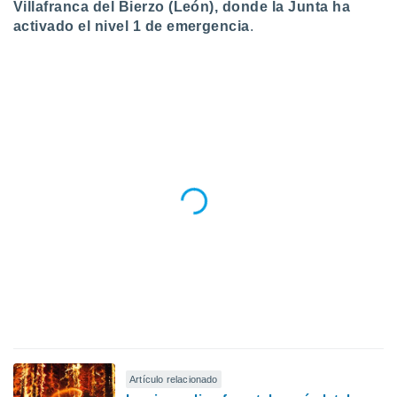
Villafranca del Bierzo (León), donde la Junta ha
ento u
activado el nivel 1 de emergencia
.
 de datos
er momento
ic en
o en
 Cookies
en
eb.
y
socios
el
to de
la
 en un
 y/o acceder
 de datos
ara
 anuncios
Artículo relacionado
ar perfiles