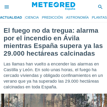
ACTUALIDAD
CIENCIA
PREDICCIÓN
ASTRONOMÍA
PLANTAS
privacidad
El fuego no da tregua: alarma
o de
tiempo.com)
por el incendio en Ávila
borado por
es para
mientras España supera ya las
ue la
29.000 hectáreas calcinadas
 que se
e calidad.
eder a este
Las llamas han vuelto a encender las alarmas en
ediante las
Castilla y León. En solo unas horas, el fuego ha
opciones:
cercado viviendas y obligado confinamientos en un
ookies y
verano que ya ha superado las 29.000 hectáreas
e forma
calcinadas en toda España.
d digital
ada, basada
mación