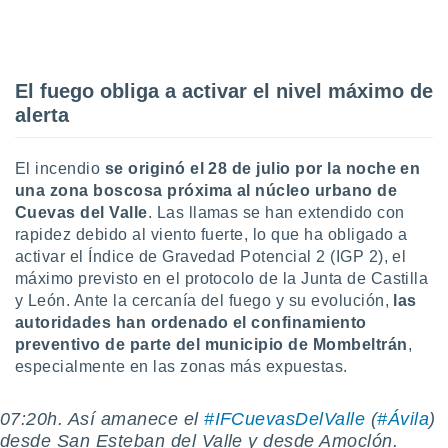
uedes
uestro sitio
.com. En
te
 de que
El fuego obliga a activar el nivel máximo de
talarán
alerta
e sean
para
a
El incendio
se originó el 28 de julio por la noche en
por el sitio
una zona boscosa próxima al núcleo urbano de
o se
Cuevas del Valle
. Las llamas se han extendido con
cookies para
rapidez debido al viento fuerte, lo que ha obligado a
nto ni para
activar el Índice de Gravedad Potencial 2 (IGP 2), el
licidad o
máximo previsto en el protocolo de la Junta de Castilla
y León. Ante la cercanía del fuego y su evolución,
las
ado, aunque
autoridades han ordenado el confinamiento
sualizar
preventivo de parte del municipio de Mombeltrán
,
general no
especialmente en las zonas más expuestas.
ada. Puedes
 instalación
y acceder a
07:20h. Así amanece el
#IFCuevasDelValle
(
#Ávila
)
io web a
desde San Esteban del Valle y desde Amoclón.
ste abono