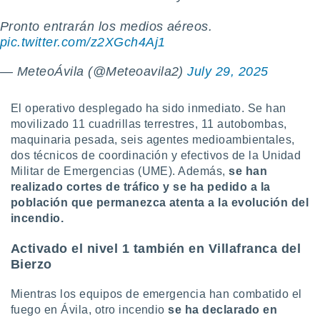
 botón
.
Pronto entrarán los medios aéreos.
pic.twitter.com/z2XGch4Aj1
nto,
— MeteoÁvila (@Meteoavila2)
July 29, 2025
cios
kies,
El operativo desplegado ha sido inmediato. Se han
ores únicos
movilizado 11 cuadrillas terrestres, 11 autobombas,
as similares
maquinaria pesada, seis agentes medioambientales,
nar,
rocesar
dos técnicos de coordinación y efectivos de la Unidad
onales como
Militar de Emergencias (UME). Además,
se han
 este sitio
realizado cortes de tráfico y se ha pedido a la
recciones IP
población que permanezca atenta a la evolución del
ficadores de
incendio.
 posible
s
Activado el nivel 1 también en Villafranca del
 traten tus
nales en
Bierzo
 interés
go a lo que
Mientras los equipos de emergencia han combatido el
nerte. Para
fuego en Ávila, otro incendio
se ha declarado en
retirar su