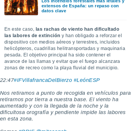
Los incendios forestales más letales y
idad
extensos de España: un repaso con
a, utilizar
datos clave
a
 la
En este caso,
las rachas de viento han dificultado
da, crear un
las labores de extinción
y han obligado a reforzar el
personalizar
dispositivo con medios aéreos y terrestres, incluidos
o, uso de
a la
helicópteros, cuadrillas helitransportadas y maquinaria
e contenido
pesada. El objetivo principal ha sido contener el
do, medir el
avance de las llamas y evitar que el fuego alcanzara
 de la
zonas de recreo como la playa fluvial del municipio.
medir el
 del
22:47
#IFVillafrancaDelBierzo
#LeónESP
 comprender
 través de
Nos retiramos a punto de recogida en vehículos para
s o a través
nación de
retirarnos por tierra a nuestra base. El viento ha
edentes de
aumentado y con la llegada de la noche y la
fuentes,
dificultosa orografía y pendiente impide las labores
y mejora de
en esta zona.
os, uso de
ados con el