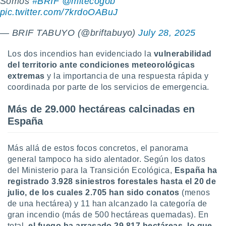
Somos
#BRIF
@mitecogob
 seleccionar
o.
pic.twitter.com/7krdoOABuJ
calización
— BRIF TABUYO (@briftabuyo)
July 28, 2025
precisa e
ión mediante
Los dos incendios han evidenciado la
vulnerabilidad
, publicidad
del territorio ante condiciones meteorológicas
extremas
y la importancia de una respuesta rápida y
dos,
coordinada por parte de los servicios de emergencia.
 publicidad
,
Más de 29.000 hectáreas calcinadas en
ón de
España
 desarrollo
s.
tros 1199
Más allá de estos focos concretos, el panorama
ios
general tampoco ha sido alentador. Según los datos
del Ministerio para la Transición Ecológica,
España ha
registrado 3.928 siniestros forestales hasta el 20 de
julio, de los cuales 2.705 han sido conatos
(menos
de una hectárea) y 11 han alcanzado la categoría de
gran incendio (más de 500 hectáreas quemadas). En
total,
el fuego ha arrasado 29.817 hectáreas, lo que