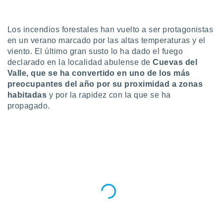
do en
 mismo.
Los incendios forestales han vuelto a ser protagonistas
sultar más
en un verano marcado por las altas temperaturas y el
 en nuestra
 Cookies
y
viento. El último gran susto lo ha dado el fuego
ualquier
declarado en la localidad abulense de
Cuevas del
Valle, que se ha convertido en uno de los más
ento
preocupantes del año por su proximidad a zonas
 botón
habitadas
y por la rapidez con la que se ha
ación de
propagado.
kies
 disponible
e nuestra
.
IVAMENTE,
as
 a cookies
 no aceptar
ón de