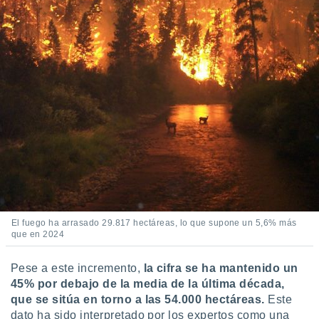
El fuego ha arrasado 29.817 hectáreas, lo que supone un 5,6% más
que en 2024
Pese a este incremento,
la cifra se ha mantenido un
45% por debajo de la media de la última década,
que se sitúa en torno a las 54.000 hectáreas.
Este
dato ha sido interpretado por los expertos como una