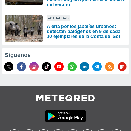
del verano
ACTUALIDAD
Alerta por los jabalíes urbanos:
detectan patógenos en 9 de cada
10 ejemplares de la Costa del Sol
Síguenos