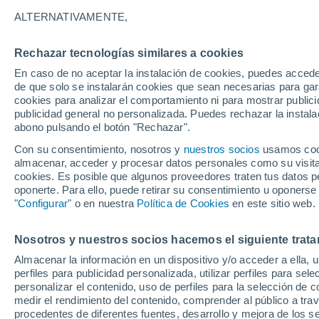
ALTERNATIVAMENTE,
En apenas unos días daremos la bienv
quedará con nosotros algo más de tre
Rechazar tecnologías similares a cookies
la llegada del otoño. Te contamos todo
En caso de no aceptar la instalación de cookies, puedes acced
de que solo se instalarán cookies que sean necesarias para garan
cookies para analizar el comportamiento ni para mostrar publici
publicidad general no personalizada. Puedes rechazar la instala
abono pulsando el botón "Rechazar".
Con su consentimiento, nosotros y
nuestros socios
usamos cooki
almacenar, acceder y procesar datos personales como su visita e
cookies. Es posible que algunos proveedores traten tus datos pe
oponerte. Para ello, puede retirar su consentimiento u oponerse
"Configurar"
o en nuestra
Política de Cookies
en este sitio web.
Nosotros y nuestros socios hacemos el siguiente trata
Almacenar la información en un dispositivo y/o acceder a ella, 
perfiles para publicidad personalizada, utilizar perfiles para sele
personalizar el contenido, uso de perfiles para la selección de c
medir el rendimiento del contenido, comprender al público a tra
procedentes de diferentes fuentes, desarrollo y mejora de los se