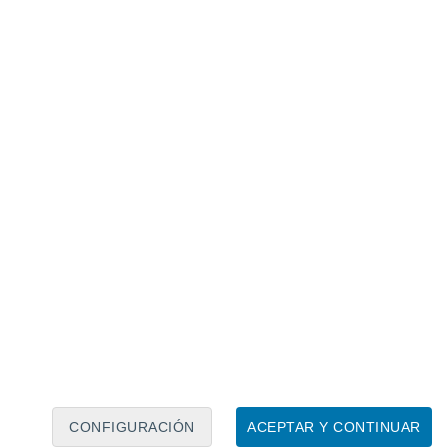
ones para ser más sostenible en la playa
erano
ene lugar en Inglaterra, donde miles de
ave inglés de
Stonehenge para
 del círculo de piedras
.
CONFIGURACIÓN
ACEPTAR Y CONTINUAR