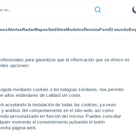
deos
Alertas
Radar
Mapas
Satélites
Modelos
Revista
Foro
El mundo
Esq
RONOMÍA
PLANTAS
OCIO
REVISTA
ofesionales para garantizar que la información que se ofrece es
entes opciones:
ecogida mediante cookies o tecnologías similares, nos permite
on altos estándares de calidad sin coste.
lmente el verano? Día, hora del solsticio y rituales para recibirlo
eb aceptando la instalación de todas las cookies, ya sean
 y análisis del comportamiento en el sitio web, así como
ntenido personalizado en función del mismo. Puedes consultar
almente el verano? Día,
alquier momento el consentimiento pulsando el botón
uestra página web.
uales para recibirlo