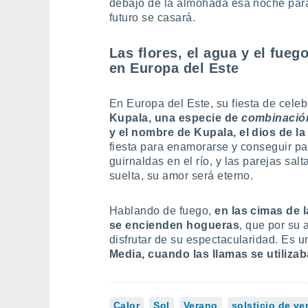
debajo de la almohada esa noche para
futuro se casará.
Las flores, el agua y el fue
en Europa del Este
En Europa del Este, su fiesta de cele
Kupala, una especie de
combinació
y el nombre de Kupala, el dios de la 
fiesta para enamorarse y conseguir pa
guirnaldas en el río, y las parejas sal
suelta, su amor será eterno.
Hablando de fuego,
en las cimas de
se encienden hogueras
, que por su 
disfrutar de su espectacularidad. Es u
Media, cuando las llamas se utiliza
Calor
Sol
Verano
solsticio de ve