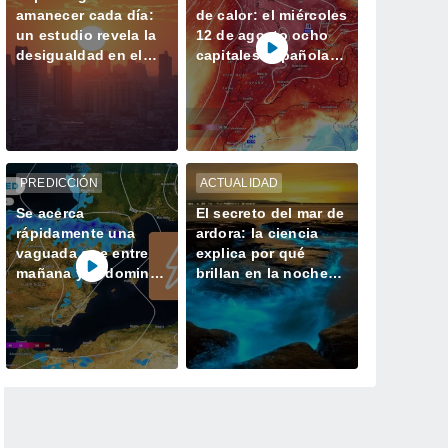
amanecer cada día:
de calor: el miércoles
un estudio revela la
12 de agosto ocho
desigualdad en el
capitales españolas
acceso a la luz
podrían alcanzar los
natural en las
40 ºC
ciudades
PREDICCIÓN
ACTUALIDAD
Se acerca
El secreto del mar de
rápidamente una
ardora: la ciencia
vaguada que entre
explica por qué
mañana y el domingo
brillan en la noche
dejará tormentas con
las playas de Galicia
lluvias fuertes y
granizo en España