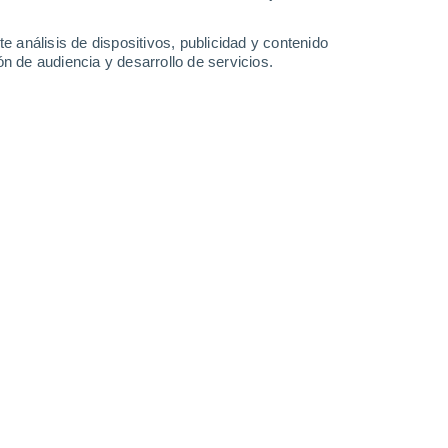
e análisis de dispositivos, publicidad y contenido
n de audiencia y desarrollo de servicios.
s días más largos
3 18:12
5 min
Otros, en cambio, la temen. El caso es que
mos la bienvenida al verano
, que, como
acional,
dará comienzo a las
16h58 en
una duración de
93 días y 16 horas.