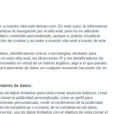
enida al verano, una estación que se
s meses, hasta el 23 de septiembre, con
s los detalles.
er a nuestro sitio web tiempo.com. En este caso, te informamos
tizar la navegación por el sitio web, pero no se utilizarán
dad o contenido personalizado, aunque sí podrás visualizar
ción de cookies y acceder a nuestro sitio web a través de este
es, identificadores únicos o tecnologías similares para
n este sitio web, las direcciones IP y los identificadores de
rsonales en virtud de un interés legítimo, algo a lo que puedes
 al tratamiento de datos en cualquier momento haciendo clic en
miento de datos:
uso de datos limitados para seleccionar anuncios básicos, crear
ccionar la publicidad personalizada, crear un perfil para
ontenido personalizado, medir el rendimiento de la publicidad,
vés de estadísticas o a través de la combinación de datos
rvicios, uso de datos limitados con el objetivo de seleccionar el