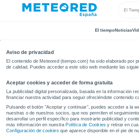
El tiempo
Noticias
Ví
TODAS
ACTUALIDAD
CIENCIA
PREDICCIÓN
AST
Aviso de privacidad
El contenido de Meteored (tiempo.com) ha sido elaborado por pr
de calidad. Puedes acceder a este sitio web mediante las sigui
Aceptar cookies y acceder de forma gratuita
La publicidad digital personalizada, basada en la información r
financiar nuestra actividad para seguir ofreciéndote contenido c
Inicio
Noticias
Actualidad
¿Cuándo empieza oficia
Pulsando el botón "Aceptar y continuar", puedes acceder a la w
nuestras o de nuestros socios, que nos permiten el seguimiento
desarrollar un perfil específico para mostrarte publicidad y co
¿Cuándo empieza ofici
más información en nuestra
Política de Cookies
y retirar en cu
Configuración de cookies
que aparece disponible en el pie de n
hora del solsticio y rit