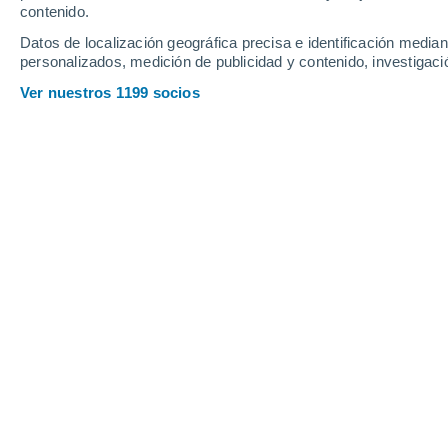
contenido.
Datos de localización geográfica precisa e identificación mediant
personalizados, medición de publicidad y contenido, investigació
Ver nuestros 1199 socios
Llega el calor y los atascos a las playas, pero también lo
Montse Hidalgo
19/06/202
Para muchos es su estación favorita. 
ya lo tenemos aquí: este
miércoles da
indica el Observatorio Astronómico N
todo el hemisferio norte, y tendrá 