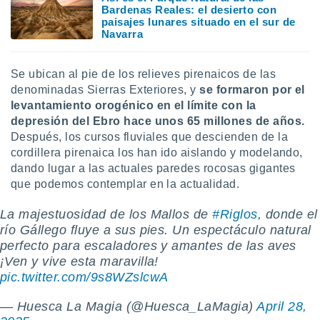
idad
Bardenas Reales: el desierto con
paisajes lunares situado en el sur de
a, utilizar
Navarra
a
 la
Se ubican al pie de los relieves pirenaicos de las
da, crear un
denominadas Sierras Exteriores, y
se formaron por el
personalizar
o, uso de
levantamiento orogénico en el límite con la
a la
depresión del Ebro hace unos 65 millones de años.
e contenido
Después, los cursos fluviales que descienden de la
do, medir el
cordillera pirenaica los han ido aislando y modelando,
 de la
dando lugar a las actuales paredes rocosas gigantes
medir el
que podemos contemplar en la actualidad.
 del
 comprender
 través de
La majestuosidad de los Mallos de
#Riglos
, donde el
s o a través
río Gállego fluye a sus pies. Un espectáculo natural
nación de
perfecto para escaladores y amantes de las aves
edentes de
¡Ven y vive esta maravilla!
fuentes,
pic.twitter.com/9s8WZslcwA
y mejora de
os, uso de
— Huesca La Magia (@Huesca_LaMagia)
April 28,
ados con el