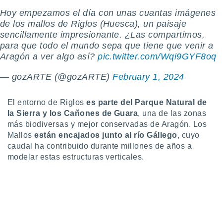
 botón
Hoy empezamos el día con unas cuantas imágenes
.
de los mallos de Riglos (Huesca), un paisaje
sencillamente impresionante. ¿Las compartimos,
nto,
para que todo el mundo sepa que tiene que venir a
Aragón a ver algo así?
pic.twitter.com/Wqi9GYF8oq
cios
kies,
— gozARTE (@gozARTE)
February 1, 2024
ores únicos
as similares
nar,
El entorno de Riglos
es parte del
Parque Natural de
rocesar
la Sierra y los Cañones de Guara
, una de las zonas
onales como
más biodiversas y mejor conservadas de Aragón. Los
 este sitio
Mallos
están encajados junto al
río Gállego
, cuyo
recciones IP
ficadores de
caudal ha contribuido durante millones de años a
 posible
modelar estas estructuras verticales.
s
 traten tus
nales en
 interés
go a lo que
nerte. Para
retirar su