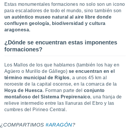
uedes
Estas monumentales formaciones no solo son un icono
uestro sitio
para escaladores de todo el mundo, sino también son
.com. En
un auténtico museo natural al aire libre donde
te
confluyen geología, biodiversidad y cultura
 de que
talarán
aragonesa.
e sean
para
¿Dónde se encuentran estas imponentes
a
formaciones?
por el sitio
o se
cookies para
Los Mallos de los que hablamos (también los hay en
Agüero o Murillo de Gállego)
se encuentran en el
nto ni para
término municipal de
Riglos
, a unos 45 km al
licidad o
noroeste de la capital oscense, en la comarca de la
ado, aunque
Hoya de Huesca
. Forman parte del
conjunto
sualizar
montañoso del Sistema Prepirenaico
, una franja de
general no
relieve intermedio entre las llanuras del Ebro y las
ada. Puedes
cumbres del Pirineo Central.
 instalación
y acceder a
io web a
¿COMPARTIMOS
#ARAGÓN
?
ste abono