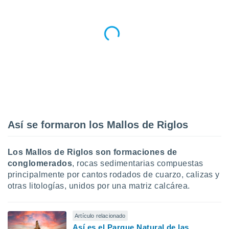
ento u
 de datos
er momento
ic en
o en
 Cookies
en
eb.
y
socios
Así se formaron los Mallos de Riglos
el
to de
Los Mallos de Riglos son
formaciones de
conglomerados
, rocas sedimentarias compuestas
la
principalmente por cantos rodados de cuarzo, calizas y
 en un
otras litologías, unidos por una matriz calcárea.
 y/o acceder
 de datos
ara
 anuncios
Artículo relacionado
ar perfiles
Así es el Parque Natural de las