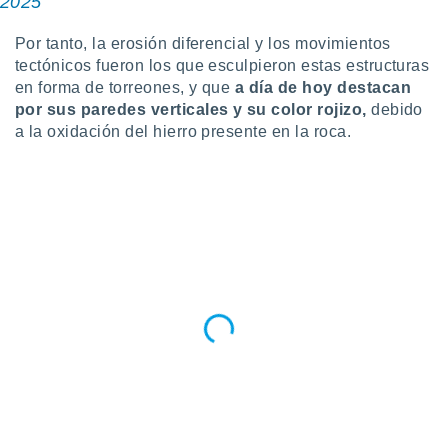
2025
 seleccionar
o.
Por tanto, la erosión diferencial y los movimientos
calización
tectónicos fueron los que esculpieron estas estructuras
precisa e
en forma de torreones, y que
a día de hoy destacan
ión mediante
por
sus paredes verticales y su color rojizo,
debido
, publicidad
a la oxidación del hierro presente en la roca.
dos,
 publicidad
,
ón de
 desarrollo
s.
tros 1199
ios