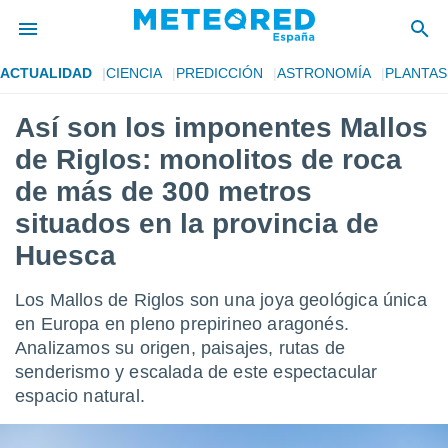
ACTUALIDAD
CIENCIA
PREDICCIÓN
ASTRONOMÍA
PLANTAS
privacidad
Así son los imponentes Mallos
o de
tiempo.com)
de Riglos: monolitos de roca
borado por
es para
de más de 300 metros
ue la
situados en la provincia de
 que se
e calidad.
Huesca
eder a este
ediante las
opciones:
Los Mallos de Riglos son una joya geológica única
en Europa en pleno prepirineo aragonés.
ookies y
Analizamos su origen, paisajes, rutas de
e forma
senderismo y escalada de este espectacular
espacio natural.
d digital
ada, basada
mación