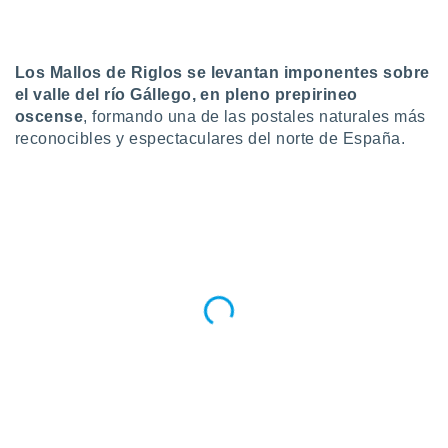
do en
 mismo.
sultar más
Los Mallos de Riglos se levantan imponentes sobre
 en nuestra
el valle del río Gállego, en pleno prepirineo
 Cookies
y
oscense
, formando una de las postales naturales más
ualquier
reconocibles y espectaculares del norte de España.
ento
 botón
ación de
kies
 disponible
e nuestra
.
IVAMENTE,
as
 a cookies
 no aceptar
ón de