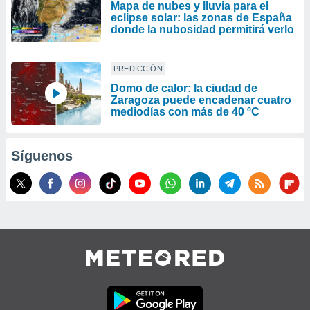
Mapa de nubes y lluvia para el
eclipse solar: las zonas de España
donde la nubosidad permitirá verlo
PREDICCIÓN
Domo de calor: la ciudad de
Zaragoza puede encadenar cuatro
mediodías con más de 40 ºC
Síguenos