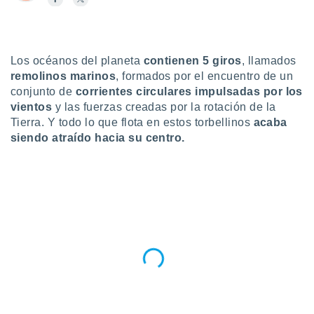
do en
 mismo.
sultar más
 en nuestra
Los océanos del planeta
contienen 5 giros
, llamados
 Cookies
y
remolinos marinos
, formados por el encuentro de un
ualquier
conjunto de
corrientes circulares impulsadas por los
vientos
y las fuerzas creadas por la rotación de la
ento
Tierra. Y todo lo que flota en estos torbellinos
acaba
 botón
siendo atraído hacia su centro.
ación de
kies
 disponible
e nuestra
.
IVAMENTE,
as
 a cookies
 no aceptar
ón de