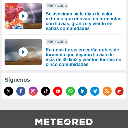
PREDICCIÓN
Se avecinan siete días de calor
extremo que derivará en tormentas
con lluvias, granizo y viento en
varias comunidades
PREDICCIÓN
En unas horas crecerán nubes de
tormenta que dejarán lluvias de
más de 30 l/m2 y vientos fuertes en
cinco comunidades
Síguenos