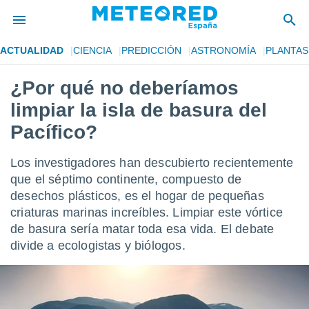
ACTUALIDAD
CIENCIA
PREDICCIÓN
ASTRONOMÍA
PLANTAS
privacidad
¿Por qué no deberíamos
o de
tiempo.com)
limpiar la isla de basura del
borado por
es para
Pacífico?
ue la
 que se
Los investigadores han descubierto recientemente
e calidad.
eder a este
que el séptimo continente, compuesto de
ediante las
desechos plásticos, es el hogar de pequeñas
opciones:
criaturas marinas increíbles. Limpiar este vórtice
de basura sería matar toda esa vida. El debate
ookies y
e forma
divide a ecologistas y biólogos.
d digital
ada, basada
mación