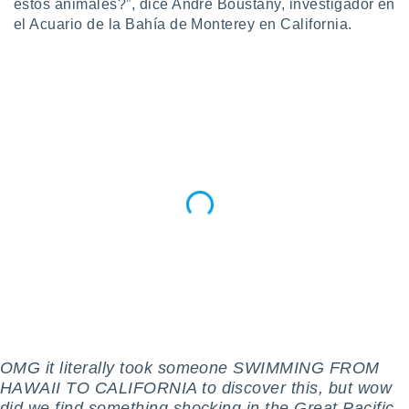
 seleccionar
estos animales?”, dice André Boustany, investigador en
o.
el Acuario de la Bahía de Monterey en California.
calización
precisa e
ión mediante
, publicidad
dos,
 publicidad
,
ón de
 desarrollo
s.
tros 1199
ios
OMG it literally took someone SWIMMING FROM
HAWAII TO CALIFORNIA to discover this, but wow
did we find something shocking in the Great Pacific