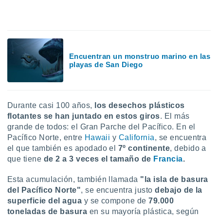
uedes
uestro sitio
.com. En
te
 de que
talarán
Encuentran un monstruo marino en las
e sean
playas de San Diego
para
a
por el sitio
o se
cookies para
Durante casi 100 años,
los desechos plásticos
flotantes se han juntado en estos giros
. El más
nto ni para
grande de todos: el Gran Parche del Pacífico. En el
licidad o
Pacífico Norte, entre
Hawaii
y
California
, se encuentra
el que también es apodado el
7º continente
, debido a
ado, aunque
que tiene
de 2 a 3 veces el tamaño de
Francia
.
sualizar
general no
ada. Puedes
Esta acumulación, también llamada
"la isla de basura
 instalación
del Pacífico Norte"
, se encuentra justo
debajo de la
y acceder a
superficie del agua
y se compone de
79.000
io web a
toneladas
de basura
en su mayoría plástica, según
ste abono