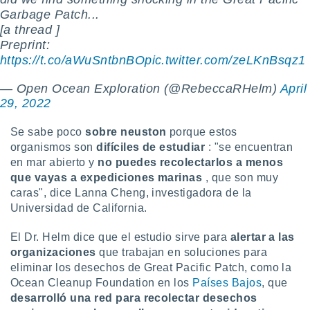
Garbage Patch...
[a thread ]
Preprint:
https://t.co/aWuSntbnBO
pic.twitter.com/zeLKnBsqz1
— Open Ocean Exploration (@RebeccaRHelm)
April
29, 2022
Se sabe poco
sobre neuston
porque estos
organismos son
difíciles de estudiar
: "se encuentran
en mar abierto y
no puedes recolectarlos
a menos
que vayas a
expediciones marinas
, que son muy
caras", dice Lanna Cheng, investigadora de la
Universidad de California.
El Dr. Helm dice que el estudio sirve para
alertar a las
organizaciones
que trabajan en soluciones para
eliminar los desechos de Great Pacific Patch, como la
Ocean Cleanup Foundation en los
Países Bajos
, que
desarrolló una red para recolectar desechos