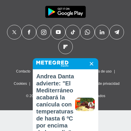
Contacto
Sobre nosotros
FAQ
Términos de uso
Andrea Danta
advierte: "El
Cookies
Política de privacidad
Configuración de privacidad
Mediterráneo
© 2026 Meteored. Todos los derechos reservados
acabará la
canícula con
temperaturas
de hasta 6 ºC
por encima