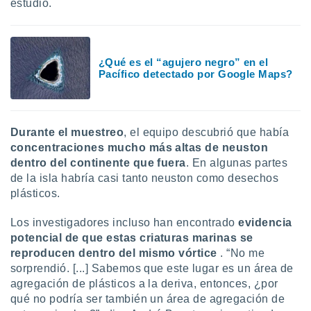
estudio.
idad
a, utilizar
a
 la
¿Qué es el “agujero negro” en el
Pacífico detectado por Google Maps?
da, crear un
personalizar
o, uso de
a la
e contenido
Durante el
muestreo
, el equipo descubrió que había
do, medir el
concentraciones mucho más altas
de neuston
 de la
dentro del continente que fuera
. En algunas partes
medir el
de la isla habría casi tanto neuston como desechos
 del
plásticos.
 comprender
 través de
s o a través
Los investigadores incluso han encontrado
evidencia
nación de
potencial
de que estas
criaturas marinas
se
edentes de
reproducen dentro del mismo vórtice
. “No me
fuentes,
sorprendió. [...] Sabemos que este lugar es un área de
y mejora de
agregación de plásticos a la deriva, entonces, ¿por
os, uso de
qué no podría ser también un área de agregación de
ados con el