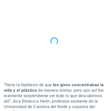
ento u
 de datos
er momento
ic en
o en
 Cookies
en
eb.
y
socios
el
to de
la
“Tenía la hipótesis de que
los giros concentraban la
 en un
vida
y el plástico
de manera similar, pero aún así fue
 y/o acceder
 de datos
realmente sorprendente ver todo lo que descubrimos
ara
allí”, dice Rebecca Helm, profesora asistente de la
 anuncios
Universidad de Carolina del Norte y coautora del
ar perfiles