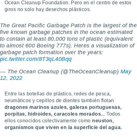
Ocean Cleanup Foundation. Pero en el centro de estos
 botón
giros no solo hay desechos plásticos.
.
The Great Pacific Garbage Patch is the largest of the
nto,
five known garbage patches in the ocean estimated
cios
to contain at least 80,000 tons of plastic (equivalent
kies,
to almost 600 Boeing 777s). Heres a visualization of
ores únicos
garbage patch formation over the years:
as similares
pic.twitter.com/8T3qL40Bqq
nar,
rocesar
— The Ocean Cleanup (@TheOceanCleanup)
May
onales como
12, 2022
 este sitio
recciones IP
ficadores de
Entre las botellas de plástico, redes de pesca,
 posible
neumáticos y cepillos de dientes también flotan
s
 traten tus
dragones marinos azules
, galeras portuguesas,
nales en
porpitas, hidroides, caracoles morados..
. Todos
 interés
ellos conocidos colectivamente como
neuston,
go a lo que
organismos que viven
en la superficie del agua.
nerte. Para
retirar su