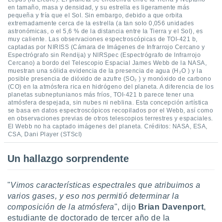
en tamaño, masa y densidad, y su estrella es ligeramente más
pequeña y fría que el Sol. Sin embargo, debido a que orbita
extremadamente cerca de la estrella (a tan solo 0,056 unidades
astronómicas, o el 5,6 % de la distancia entre la Tierra y el Sol), es
muy caliente. Las observaciones espectroscópicas de TOI-421 b,
captadas por NIRISS (Cámara de Imágenes de Infrarrojo Cercano y
Espectrógrafo sin Rendija) y NIRSpec (Espectrógrafo de Infrarrojo
Cercano) a bordo del Telescopio Espacial James Webb de la NASA,
muestran una sólida evidencia de la presencia de agua (H₂O ) y la
posible presencia de dióxido de azufre (SO₂ ) y monóxido de carbono
(CO) en la atmósfera rica en hidrógeno del planeta. A diferencia de los
planetas subneptunianos más fríos, TOI-421 b parece tener una
atmósfera despejada, sin nubes ni neblina. Esta concepción artística
se basa en datos espectroscópicos recopilados por el Webb, así como
en observaciones previas de otros telescopios terrestres y espaciales.
El Webb no ha captado imágenes del planeta. Créditos: NASA, ESA,
CSA, Dani Player (STScI)
Un hallazgo sorprendente
"
Vimos características espectrales que atribuimos a
varios gases, y eso nos permitió determinar la
composición de la atmósfera
", dijo
Brian Davenport
,
estudiante de doctorado de tercer año de la