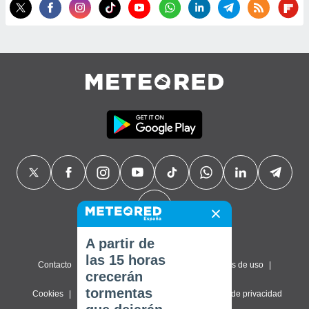
A partir de
las 15 horas
Contacto
Sobre nosotros
FAQ
Términos de uso
crecerán
tormentas
Cookies
Política de privacidad
Configuración de privacidad