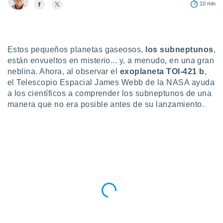
10 min
do en
 mismo.
sultar más
 en nuestra
Estos pequeños planetas gaseosos,
los subneptunos
,
 Cookies
y
ualquier
están envueltos en misterio... y, a menudo, en una gran
neblina. Ahora, al observar el
exoplaneta TOI-421 b
,
ento
el Telescopio Espacial James Webb de la NASA ayuda
 botón
a los científicos a comprender los subneptunos de una
ación de
manera que no era posible antes de su lanzamiento.
kies
 disponible
e nuestra
.
IVAMENTE,
as
 a cookies
 no aceptar
ón de