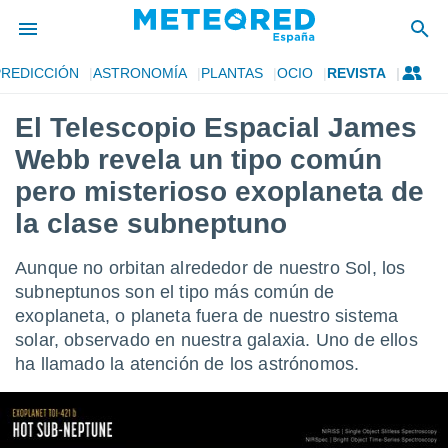
PREDICCIÓN
ASTRONOMÍA
PLANTAS
OCIO
REVISTA
privacidad
El Telescopio Espacial James
o de
tiempo.com)
Webb revela un tipo común
borado por
es para
pero misterioso exoplaneta de
ue la
la clase subneptuno
 que se
e calidad.
eder a este
Aunque no orbitan alrededor de nuestro Sol, los
ediante las
subneptunos son el tipo más común de
opciones:
exoplaneta, o planeta fuera de nuestro sistema
ookies y
solar, observado en nuestra galaxia. Uno de ellos
e forma
ha llamado la atención de los astrónomos.
d digital
ada, basada
mación