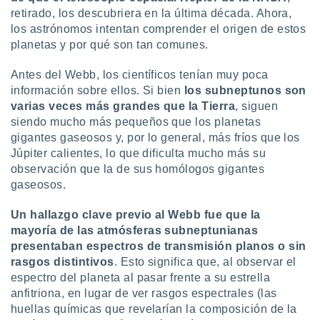
 botón
retirado, los descubriera en la última década. Ahora,
.
los astrónomos intentan comprender el origen de estos
planetas y por qué son tan comunes.
nto,
Antes del Webb, los científicos tenían muy poca
cios
información sobre ellos. Si bien
los subneptunos son
kies,
varias veces más grandes que la Tierra
, siguen
ores únicos
siendo mucho más pequeños que los planetas
as similares
gigantes gaseosos y, por lo general, más fríos que los
nar,
Júpiter calientes, lo que dificulta mucho más su
rocesar
onales como
observación que la de sus homólogos gigantes
 este sitio
gaseosos.
recciones IP
ficadores de
Un hallazgo clave previo al Webb fue que la
 posible
mayoría de las atmósferas subneptunianas
s
presentaban espectros de transmisión planos o sin
 traten tus
rasgos distintivos
. Esto significa que, al observar el
nales en
 interés
espectro del planeta al pasar frente a su estrella
go a lo que
anfitriona, en lugar de ver rasgos espectrales (las
nerte. Para
huellas químicas que revelarían la composición de la
retirar su