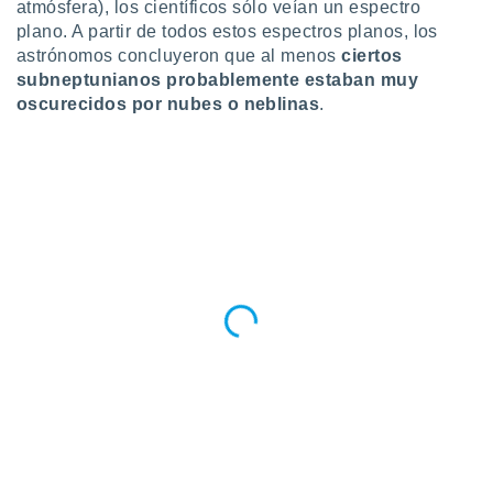
atmósfera), los científicos sólo veían un espectro
ento u
plano. A partir de todos estos espectros planos, los
astrónomos concluyeron que al menos
ciertos
 de datos
er momento
subneptunianos probablemente estaban muy
ic en
oscurecidos por nubes o neblinas
.
o en
 Cookies
en
eb.
y
socios
el
to de
la
 en un
 y/o acceder
 de datos
ara
 anuncios
ar perfiles