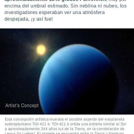
 seleccionar
encima del umbral estimado. Sin neblina ni nubes, los
o.
investigadores esperaban ver una atmósfera
calización
despejada, ¡y así fue!
precisa e
ión mediante
, publicidad
dos,
 publicidad
,
ón de
 desarrollo
s.
tros 1199
ios
Esta concepción artística muestra el posible aspecto del exoplaneta
subneptuniano TOI-421 b. TOI-421 b orbita una estrella similar al Sol
a aproximadamente 244 años luz de la Tierra, en la constelación de
Lepus (la Liebre). El planeta se encuentra entre la Tierra y Neptuno