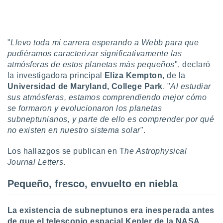
uedes
uestro sitio
.com. En
te
 de que
"
Llevo toda mi carrera esperando a Webb para que
talarán
pudiéramos caracterizar significativamente las
e sean
atmósferas de estos planetas más pequeños
", declaró
para
la investigadora principal
Eliza Kempton
, de la
a
Universidad de Maryland, College Park
. "
Al estudiar
por el sitio
sus atmósferas, estamos comprendiendo mejor cómo
o se
cookies para
se formaron y evolucionaron los planetas
subneptunianos, y parte de ello es comprender por qué
nto ni para
no existen en nuestro sistema solar
".
licidad o
Los hallazgos se publican en T
he Astrophysical
ado, aunque
Journal Letters
.
sualizar
general no
Pequeño, fresco, envuelto en niebla
ada. Puedes
 instalación
y acceder a
La existencia de subneptunos era inesperada antes
io web a
ste abono
de que el telescopio espacial Kepler de la NASA
,