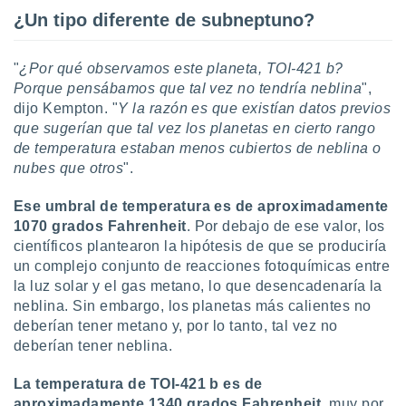
idad
¿Un tipo diferente de subneptuno?
a, utilizar
a
 la
"
¿Por qué observamos este planeta, TOI-421 b?
Porque pensábamos que tal vez no tendría neblina
",
da, crear un
dijo Kempton. "
Y la razón es que existían datos previos
personalizar
que sugerían que tal vez los planetas en cierto rango
o, uso de
de temperatura estaban menos cubiertos de neblina o
a la
e contenido
nubes que otros
".
do, medir el
 de la
Ese umbral de temperatura es de aproximadamente
medir el
1070 grados Fahrenheit
. Por debajo de ese valor, los
 del
científicos plantearon la hipótesis de que se produciría
 comprender
un complejo conjunto de reacciones fotoquímicas entre
 través de
la luz solar y el gas metano, lo que desencadenaría la
s o a través
nación de
neblina. Sin embargo, los planetas más calientes no
edentes de
deberían tener metano y, por lo tanto, tal vez no
fuentes,
deberían tener neblina.
y mejora de
os, uso de
La temperatura de TOI-421 b es de
ados con el
aproximadamente 1340 grados Fahrenheit
, muy por