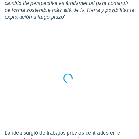
cambio de perspectiva es fundamental para construir
idad
a, utilizar
de forma sostenible más allá de la Tierra y posibilitar la
a
exploración a largo plazo
”.
 la
da, crear un
personalizar
o, uso de
a la
e contenido
do, medir el
 de la
medir el
 del
 comprender
 través de
s o a través
nación de
edentes de
fuentes,
y mejora de
os, uso de
La idea surgió de trabajos previos centrados en el
ados con el