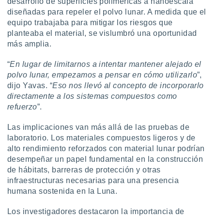
 seleccionar
desarrollo de superficies poliméricas a nanoescala
o.
diseñadas para repeler el polvo lunar. A medida que el
equipo trabajaba para mitigar los riesgos que
calización
planteaba el material, se vislumbró una oportunidad
precisa e
ión mediante
más amplia.
, publicidad
“
En lugar de limitarnos a intentar mantener alejado el
polvo lunar, empezamos a pensar en cómo utilizarlo
”,
dos,
dijo Yavas. “
Eso nos llevó al concepto de incorporarlo
 publicidad
directamente a los sistemas compuestos como
,
refuerzo
”.
ón de
 desarrollo
s.
Las implicaciones van más allá de las pruebas de
laboratorio. Los materiales compuestos ligeros y de
tros 1199
alto rendimiento reforzados con material lunar podrían
ios
desempeñar un papel fundamental en la construcción
de hábitats, barreras de protección y otras
infraestructuras necesarias para una presencia
humana sostenida en la Luna.
Los investigadores destacaron la importancia de