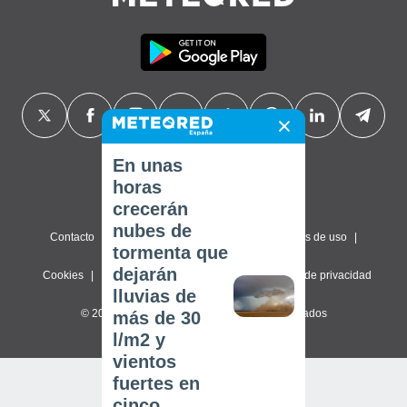
En unas
horas
crecerán
nubes de
Contacto
Sobre nosotros
FAQ
Términos de uso
tormenta que
dejarán
Cookies
Política de privacidad
Configuración de privacidad
lluvias de
© 2026 Meteored. Todos los derechos reservados
más de 30
l/m2 y
vientos
fuertes en
cinco