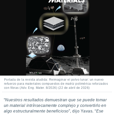
ento u
 de datos
er momento
ic en
o en
 Cookies
en
eb.
y
socios
el
to de
Portada de la revista aludida: Reimaginar el polvo lunar: un nuevo
la
refuerzo para materiales compuestos de matriz polimérica reforzados
con fibras (Adv. Eng. Mater. 8/2026) (22 de abril de 2026)
 en un
 y/o acceder
 de datos
“
Nuestros resultados demuestran que se puede tomar
ara
un material intrínsecamente complejo y convertirlo en
 anuncios
algo estructuralmente beneficioso
”, dijo Yavas. “
Ese
ar perfiles