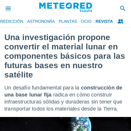
PREDICCIÓN
ASTRONOMÍA
PLANTAS
OCIO
REVISTA
privacidad
Una investigación propone
o de
tiempo.com)
convertir el material lunar en
borado por
es para
componentes básicos para las
ue la
futuras bases en nuestro
 que se
e calidad.
satélite
eder a este
ediante las
opciones:
Un desafío fundamental para la
construcción de
una base lunar fija
radica en cómo construir
ookies y
infraestructuras sólidas y duraderas sin tener que
e forma
transportar todos los materiales desde la Tierra.
d digital
ada, basada
mación