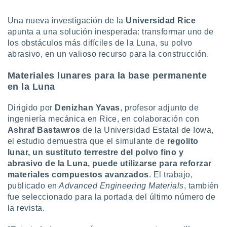
uedes
uestro sitio
Una nueva investigación de la
Universidad Rice
.com. En
apunta a una solución inesperada: transformar uno de
te
 de que
los obstáculos más difíciles de la Luna, su polvo
talarán
abrasivo, en un valioso recurso para la construcción.
e sean
para
Materiales lunares para la base permanente
a
en la Luna
por el sitio
o se
Dirigido por
Denizhan Yavas
, profesor adjunto de
cookies para
ingeniería mecánica en Rice, en colaboración con
nto ni para
Ashraf Bastawros
de la Universidad Estatal de Iowa,
licidad o
el estudio demuestra que el simulante de
regolito
lunar, un sustituto terrestre del polvo fino y
ado, aunque
abrasivo de la Luna, puede utilizarse para reforzar
sualizar
materiales compuestos avanzados
. El trabajo,
general no
publicado en
Advanced Engineering Materials
, también
ada. Puedes
 instalación
fue seleccionado para la portada del último número de
y acceder a
la revista.
io web a
ste abono