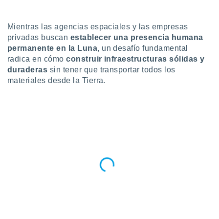
do en
 mismo.
Mientras las agencias espaciales y las empresas
sultar más
privadas buscan
establecer una presencia humana
 en nuestra
permanente en la Luna
, un desafío fundamental
 Cookies
y
radica en cómo
construir infraestructuras sólidas y
ualquier
duraderas
sin tener que transportar todos los
ento
materiales desde la Tierra.
 botón
ación de
kies
 disponible
e nuestra
.
IVAMENTE,
as
 a cookies
 no aceptar
ón de