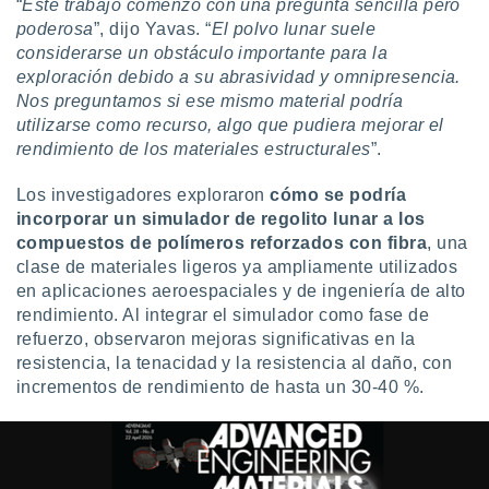
“
Este trabajo comenzó con una pregunta sencilla pero
 botón
poderosa
”, dijo Yavas. “
El polvo lunar suele
.
considerarse un obstáculo importante para la
exploración debido a su abrasividad y omnipresencia.
nto,
Nos preguntamos si ese mismo material podría
utilizarse como recurso, algo que pudiera mejorar el
cios
rendimiento de los materiales estructurales
”.
kies,
ores únicos
as similares
Los investigadores exploraron
cómo se podría
nar,
incorporar un simulador de regolito lunar a los
rocesar
compuestos de polímeros reforzados con fibra
, una
onales como
clase de materiales ligeros ya ampliamente utilizados
 este sitio
en aplicaciones aeroespaciales y de ingeniería de alto
recciones IP
rendimiento. Al integrar el simulador como fase de
ficadores de
refuerzo, observaron mejoras significativas en la
 posible
s
resistencia, la tenacidad y la resistencia al daño, con
 traten tus
incrementos de rendimiento de hasta un 30-40 %.
nales en
 interés
go a lo que
nerte. Para
retirar su