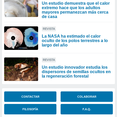
Un estudio demuestra que el calor
extremo hace que los adultos
mayores permanezcan más cerca
de casa
REVISTA
La NASA ha estimado el calor
oculto de los polos terrestres a lo
largo del año
REVISTA
Un estudio innovador estudia los
dispersores de semillas ocultos en
la regeneración forestal
CONTACTAR
COLABORAR
FILOSOFÍA
F.A.Q.