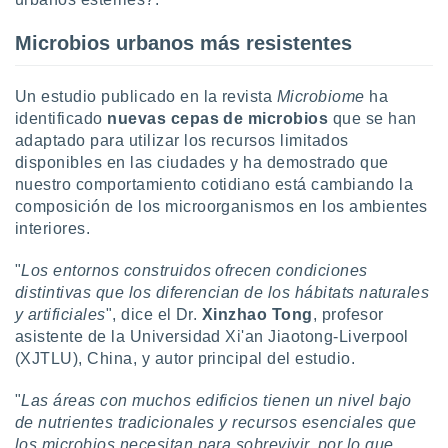
 botón
.
Microbios urbanos más resistentes
nto,
Un estudio publicado en la revista
Microbiome
ha
identificado
nuevas cepas de microbios
que se han
cios
kies,
adaptado para utilizar los recursos limitados
ores únicos
disponibles en las ciudades y ha demostrado que
as similares
nuestro comportamiento cotidiano está cambiando la
nar,
composición de los microorganismos en los ambientes
rocesar
interiores.
onales como
 este sitio
"
Los entornos construidos ofrecen condiciones
recciones IP
ficadores de
distintivas que los diferencian de los hábitats naturales
 posible
y artificiales
", dice el Dr.
Xinzhao Tong
, profesor
s
asistente de la Universidad Xi'an Jiaotong-Liverpool
 traten tus
(XJTLU), China, y autor principal del estudio.
nales en
 interés
"
Las áreas con muchos edificios tienen un nivel bajo
go a lo que
de nutrientes tradicionales y recursos esenciales que
nerte. Para
retirar su
los microbios necesitan para sobrevivir, por lo que