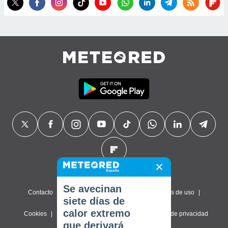
Se avecinan
Contacto
Sobre nosotros
FAQ
Términos de uso
siete días de
calor extremo
Cookies
Política de privacidad
Configuración de privacidad
que derivará