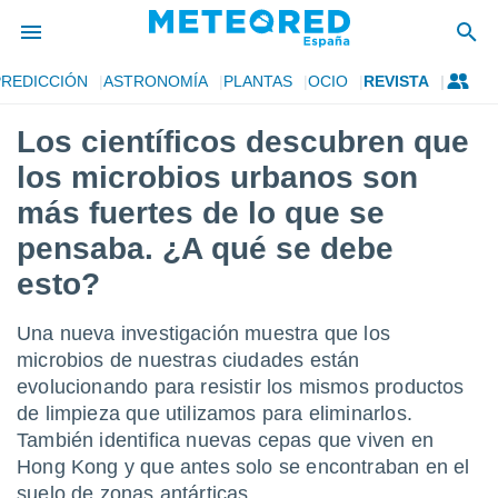
PREDICCIÓN
ASTRONOMÍA
PLANTAS
OCIO
REVISTA
privacidad
Los científicos descubren que
o de
tiempo.com)
los microbios urbanos son
borado por
es para
más fuertes de lo que se
ue la
pensaba. ¿A qué se debe
 que se
e calidad.
esto?
eder a este
ediante las
opciones:
Una nueva investigación muestra que los
microbios de nuestras ciudades están
ookies y
evolucionando para resistir los mismos productos
e forma
de limpieza que utilizamos para eliminarlos.
También identifica nuevas cepas que viven en
d digital
ada, basada
Hong Kong y que antes solo se encontraban en el
mación
suelo de zonas antárticas.