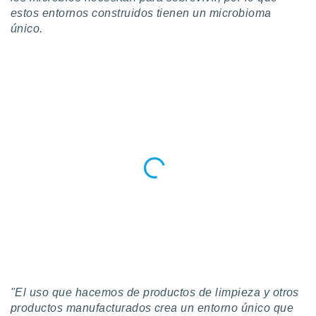
ento u
estos entornos construidos tienen un microbioma
único.
 de datos
er momento
ic en
o en
 Cookies
en
eb.
y
socios
el
to de
la
 en un
 y/o acceder
 de datos
ara
"El uso que hacemos de productos de limpieza y otros
 anuncios
productos manufacturados crea un entorno único que
ar perfiles