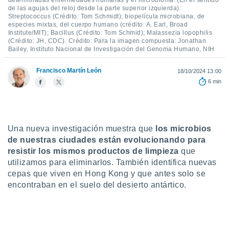
determinadas enfermedades humanas y el microbioma. (En el sentido
de las agujas del reloj desde la parte superior izquierda):
do en
Streptococcus (Crédito: Tom Schmidt); biopelícula microbiana, de
 mismo.
especies mixtas, del cuerpo humano (crédito: A. Earl, Broad
sultar más
Institute/MIT); Bacillus (Crédito: Tom Schmid); Malassezia lopophilis
(Crédito: JH, CDC). Crédito: Para la imagen compuesta: Jonathan
 en nuestra
Bailey, Instituto Nacional de Investigación del Genoma Humano, NIH
 Cookies
y
ualquier
Francisco Martín León
18/10/2024 13:00
ento
6 min
 botón
ación de
kies
 disponible
Una nueva investigación muestra que
los microbios
e nuestra
.
de nuestras ciudades están evolucionando para
resistir los mismos productos de limpieza
que
IVAMENTE,
utilizamos para eliminarlos. También identifica nuevas
cepas que viven en Hong Kong y que antes solo se
encontraban en el suelo del desierto antártico.
as
 a cookies
 no aceptar
ón de