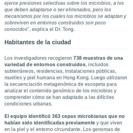
ejerce presiones selectivas sobre los microbios, a los
idad
a, utilizar
que deben adaptarse o ser eliminados, pero los
a
mecanismos por los cuales los microbios se adaptan y
 la
sobreviven en entornos construidos son poco
conocidos
", explica el Dr. Tong.
da, crear un
personalizar
Habitantes de la ciudad
o, uso de
a la
e contenido
Los investigadores recogieron
738 muestras de una
do, medir el
variedad de entornos construidos
, incluidos
 de la
subterráneos, residencias, instalaciones públicas,
medir el
 del
muelles y piel humana en Hong Kong. Luego utilizaron
 comprender
la secuenciación metagenómica de escopeta para
 través de
analizar el contenido genómico de los microbios y
s o a través
comprender cómo se han adaptado a las difíciles
nación de
condiciones urbanas.
edentes de
fuentes,
El equipo identificó 363 cepas microbianas que no
y mejora de
os, uso de
habían sido identificadas previamente
y que viven
ados con el
en la piel y el entorno circundante. Los genomas de