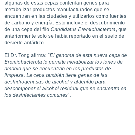
 seleccionar
algunas de estas cepas contenían genes para
o.
metabolizar productos manufacturados que se
calización
encuentran en las ciudades y utilizarlos como fuentes
precisa e
de carbono y energía. Esto incluye el descubrimiento
ión mediante
de una cepa del filo
Candidatus Eremiobacterota
, que
anteriormente solo se había reportado en el suelo del
, publicidad
desierto antártico.
dos,
El Dr. Tong afirma: "
El genoma de esta nueva cepa de
 publicidad
,
Eremiobacterota le permite metabolizar los iones de
ón de
amonio que se encuentran en los productos de
 desarrollo
limpieza. La cepa también tiene genes de las
s.
deshidrogenasas de alcohol y aldehído para
tros 1199
descomponer el alcohol residual que se encuentra en
ios
los desinfectantes comunes"
.