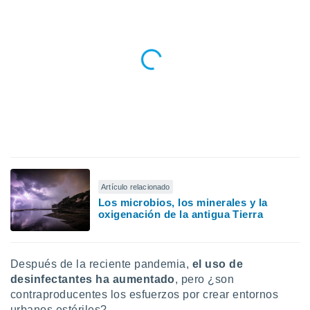
uedes
uestro sitio
.com. En
te
 de que
talarán
e sean
para
a
por el sitio
o se
cookies para
nto ni para
licidad o
Artículo relacionado
Los microbios, los minerales y la
oxigenación de la antigua Tierra
ado, aunque
sualizar
general no
ada. Puedes
Después de la reciente pandemia,
el uso de
 instalación
desinfectantes ha aumentado
, pero ¿son
y acceder a
io web a
contraproducentes los esfuerzos por crear entornos
ste abono
urbanos estériles?.