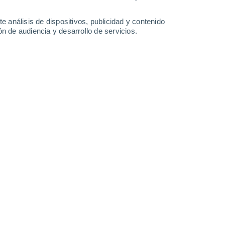
e análisis de dispositivos, publicidad y contenido
n de audiencia y desarrollo de servicios.
ño agrupada 3 meses. Ver texto de la Fig.8. NOAA
/05/2026 15:29
3 min
Niño para fin de año
es de ENSO-neutral continuaron, como lo