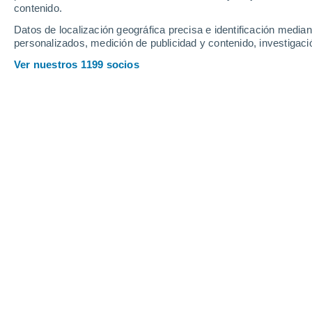
contenido.
Datos de localización geográfica precisa e identificación mediant
personalizados, medición de publicidad y contenido, investigació
Ver nuestros 1199 socios
Evolución de la Probabilidades de la intensidad de El Ni
Francisco Martín León
14
Un intenso o muy intenso El 
Durante el último mes, las condicion