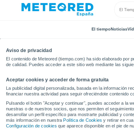
El tiempo
Noticias
Ví
TODAS
ACTUALIDAD
CIENCIA
PREDICCIÓN
ASTR
Aviso de privacidad
El contenido de Meteored (tiempo.com) ha sido elaborado por pr
de calidad. Puedes acceder a este sitio web mediante las sigui
Aceptar cookies y acceder de forma gratuita
La publicidad digital personalizada, basada en la información r
financiar nuestra actividad para seguir ofreciéndote contenido c
Inicio
Ram
El Niño podría surgir en mayo de 2026 y
Pulsando el botón "Aceptar y continuar", puedes acceder a la w
nuestras o de nuestros socios, que nos permiten el seguimiento
desarrollar un perfil específico para mostrarte publicidad y co
El Niño podría surgir 
más información en nuestra
Política de Cookies
y retirar en cu
Configuración de cookies
que aparece disponible en el pie de n
prolongarse hasta fina