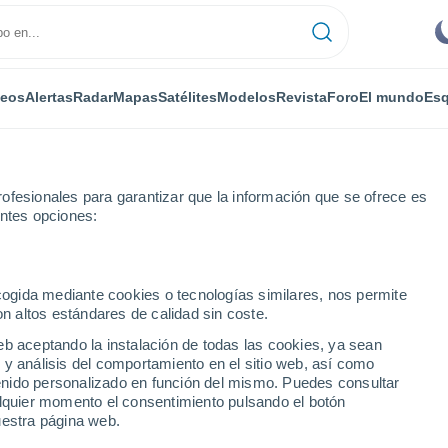
deos
Alertas
Radar
Mapas
Satélites
Modelos
Revista
Foro
El mundo
Esq
ONOMÍA
PLANTAS
OCIO
REVISTA
ofesionales para garantizar que la información que se ofrece es
entes opciones:
ecogida mediante cookies o tecnologías similares, nos permite
on altos estándares de calidad sin coste.
 prolongarse hasta final de año de forma intensa, según los expertos
eb aceptando la instalación de todas las cookies, ya sean
 y análisis del comportamiento en el sitio web, así como
ntenido personalizado en función del mismo. Puedes consultar
en mayo de 2026 y
alquier momento el consentimiento pulsando el botón
uestra página web.
l de año de forma