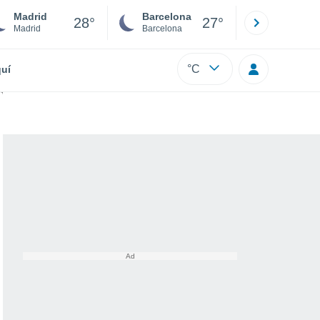
Madrid
Barcelona
Sevilla
28°
27°
Madrid
Barcelona
Sevilla
°C
uí
 de la NOAA