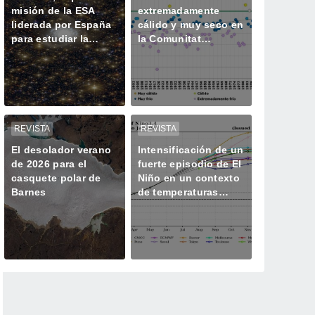
misión de la ESA
extremadamente
liderada por España
cálido y muy seco en
para estudiar la
la Comunitat
historia oculta de las
Valenciana
galaxias
REVISTA
REVISTA
El desolador verano
Intensificación de un
de 2026 para el
fuerte episodio de El
casquete polar de
Niño en un contexto
Barnes
de temperaturas
superiores a lo
normal, según la
OMM