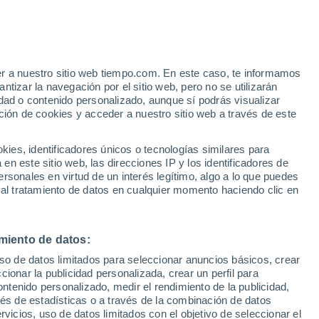
pertos de la NOAA
o
(82% de probabilidad en mayo-julio 2026)
 del hemisferio norte 2026-27
(96% de
er a nuestro sitio web tiempo.com. En este caso, te informamos
tizar la navegación por el sitio web, pero no se utilizarán
ro 2027) con
ciertas probabilidades de
dad o contenido personalizado, aunque sí podrás visualizar
iño)
ción de cookies y acceder a nuestro sitio web a través de este
es, identificadores únicos o tecnologías similares para
n este sitio web, las direcciones IP y los identificadores de
rsonales en virtud de un interés legítimo, algo a lo que puedes
 al tratamiento de datos en cualquier momento haciendo clic en
miento de datos:
uso de datos limitados para seleccionar anuncios básicos, crear
ccionar la publicidad personalizada, crear un perfil para
ontenido personalizado, medir el rendimiento de la publicidad,
vés de estadísticas o a través de la combinación de datos
rvicios, uso de datos limitados con el objetivo de seleccionar el