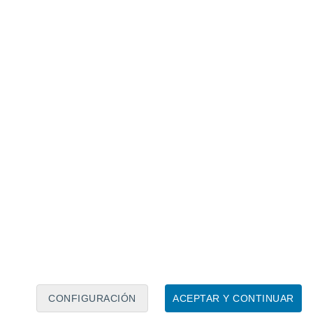
uperficie ecuatorial (promedio desde
 mes consecutivo
[Fig. 3], con temperaturas
nificativamente sobre el promedio a través
CONFIGURACIÓN
ACEPTAR Y CONTINUAR