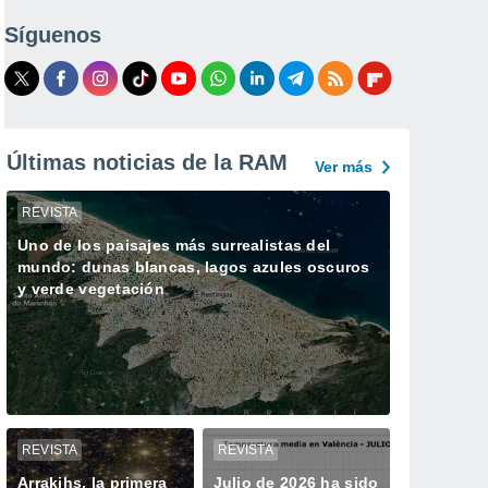
Síguenos
Últimas noticias de la RAM
Ver más
REVISTA
Uno de los paisajes más surrealistas del
mundo: dunas blancas, lagos azules oscuros
y verde vegetación
REVISTA
REVISTA
Arrakihs, la primera
Julio de 2026 ha sido