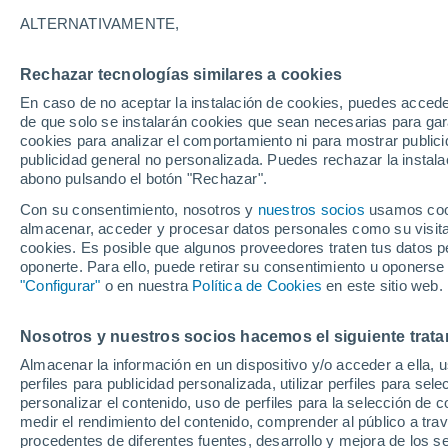
intensa, según los ex
ALTERNATIVAMENTE,
Es probable que
El Niño surja pront
Rechazar tecnologías similares a cookies
y que
continúe a través del invierno
En caso de no aceptar la instalación de cookies, puedes acced
de que solo se instalarán cookies que sean necesarias para garan
probabilidad en diciembre 2026-febre
cookies para analizar el comportamiento ni para mostrar publici
que sea muy intenso (un Super El N
publicidad general no personalizada. Puedes rechazar la instala
abono pulsando el botón "Rechazar".
Con su consentimiento, nosotros y
nuestros socios
usamos cooki
almacenar, acceder y procesar datos personales como su visita e
cookies. Es posible que algunos proveedores traten tus datos pe
oponerte. Para ello, puede retirar su consentimiento u oponerse
"Configurar"
o en nuestra
Política de Cookies
en este sitio web.
Nosotros y nuestros socios hacemos el siguiente trata
Almacenar la información en un dispositivo y/o acceder a ella, 
perfiles para publicidad personalizada, utilizar perfiles para sele
personalizar el contenido, uso de perfiles para la selección de c
medir el rendimiento del contenido, comprender al público a tra
procedentes de diferentes fuentes, desarrollo y mejora de los se