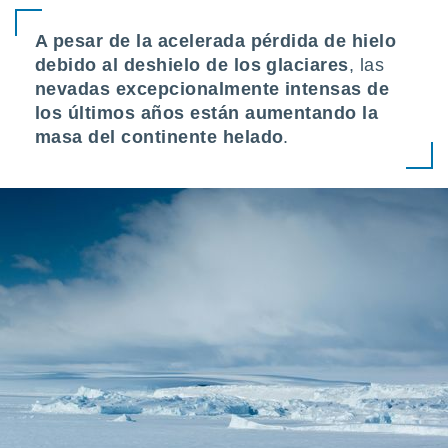
idad
a, utilizar
A pesar de la acelerada pérdida de hielo
a
debido al deshielo de los glaciares
, las
 la
nevadas excepcionalmente intensas de
da, crear un
los últimos años están aumentando la
personalizar
masa del continente helado
.
o, uso de
a la
e contenido
do, medir el
 de la
medir el
 del
 comprender
 través de
s o a través
nación de
edentes de
fuentes,
y mejora de
os, uso de
ados con el