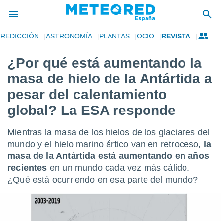
PREDICCIÓN
ASTRONOMÍA
PLANTAS
OCIO
REVISTA
privacidad
¿Por qué está aumentando la
o de
tiempo.com)
masa de hielo de la Antártida a
borado por
es para
pesar del calentamiento
ue la
global? La ESA responde
 que se
e calidad.
eder a este
Mientras la masa de los hielos de los glaciares del
ediante las
mundo y el hielo marino ártico van en retroceso,
la
opciones:
masa de la Antártida está aumentando en años
ookies y
recientes
en un mundo cada vez más cálido.
e forma
¿Qué está ocurriendo en esa parte del mundo?
d digital
ada, basada
mación