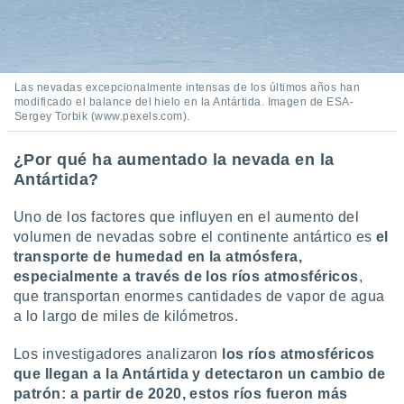
 seleccionar
o.
calización
precisa e
ión mediante
Las nevadas excepcionalmente intensas de los últimos años han
modificado el balance del hielo en la Antártida. Imagen de ESA-
, publicidad
Sergey Torbik (www.pexels.com).
dos,
¿Por qué ha aumentado la nevada en la
 publicidad
Antártida?
,
ón de
Uno de los factores que influyen en el aumento del
 desarrollo
s.
volumen de nevadas sobre el continente antártico es
el
transporte de humedad en la atmósfera,
tros 1199
especialmente a través de los ríos atmosféricos
,
ios
que transportan enormes cantidades de vapor de agua
a lo largo de miles de kilómetros.
Los investigadores analizaron
los ríos atmosféricos
que llegan a la Antártida y detectaron un cambio de
patrón: a partir de 2020, estos ríos fueron más