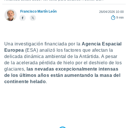
do en
Francisco Martín León
26/04/2026 10:00
 mismo.
9 min
sultar más
 en nuestra
 Cookies
y
ualquier
Una investigación financiada por la
Agencia Espacial
ento
Europea
(ESA) analizó los factores que afectan la
 botón
ación de
delicada dinámica ambiental de la Antártida. A pesar
kies
de la acelerada pérdida de hielo por el deshielo de los
 disponible
glaciares,
las nevadas excepcionalmente intensas
e nuestra
de los últimos años están aumentando la masa del
.
continente helado
.
IVAMENTE,
as
 a cookies
 no aceptar
ón de