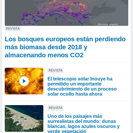
REVISTA
Los bosques europeos están perdiendo
más biomasa desde 2018 y
almacenando menos CO2
REVISTA
El telescopio solar Inouye ha
permitido un importante
descubrimiento de un proceso
solar oculto hasta ahora
REVISTA
Uno de los paisajes más
surrealistas del mundo: dunas
blancas, lagos azules oscuros y
verde vegetación