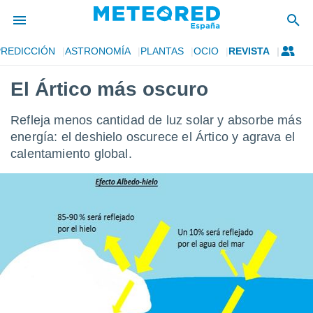
PREDICCIÓN
ASTRONOMÍA
PLANTAS
OCIO
REVISTA
privacidad
El Ártico más oscuro
o de
tiempo.com)
borado por
Refleja menos cantidad de luz solar y absorbe más
es para
energía: el deshielo oscurece el Ártico y agrava el
ue la
 que se
calentamiento global.
e calidad.
eder a este
ediante las
opciones:
ookies y
e forma
d digital
ada, basada
mación