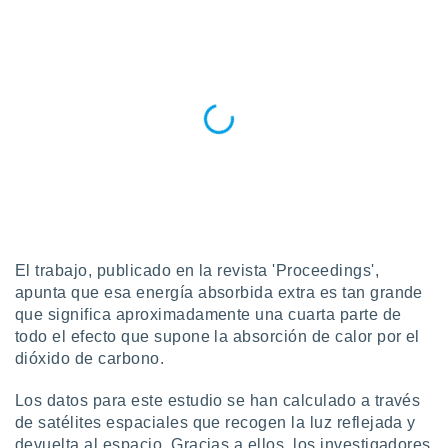
do en
 mismo.
sultar más
 en nuestra
 Cookies
y
ualquier
ento
 botón
ación de
kies
 disponible
e nuestra
El trabajo, publicado en la revista 'Proceedings',
.
apunta que esa energía absorbida extra es tan grande
IVAMENTE,
que significa aproximadamente una cuarta parte de
todo el efecto que supone la absorción de calor por el
dióxido de carbono.
as
 a cookies
Los datos para este estudio se han calculado a través
 no aceptar
de satélites espaciales que recogen la luz reflejada y
ón de
devuelta al espacio. Gracias a ellos, los investigadores