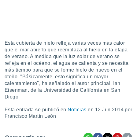
 botón
.
nto,
cios
kies,
Esta cubierta de hielo refleja varias veces más calor
ores únicos
que el mar abierto que reemplaza al hielo en la etapa
as similares
de verano. A medida que la luz solar de verano se
nar,
refleja en el océano, el agua se calienta y se necesita
rocesar
más tiempo para que se forme hielo de nuevo en el
onales como
otoño. "Básicamente, esto significa un mayor
 este sitio
calentamiento", ha señalado el autor principal, Ian
recciones IP
ficadores de
Eisenman, de la Universidad de California en San
 posible
Diego.
s
 traten tus
Esta entrada se publicó en
Noticias
en 12 Jun 2014 por
nales en
Francisco Martín León
 interés
go a lo que
nerte. Para
retirar su