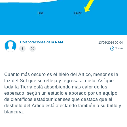
ediante
ecnologías
nos permite
estra
ara seguir
e contenido
stándares
ACEPTAR
sin coste.
Y
Colaboraciones de la RAM
13/06/2014 00:04
CONTINUAR
 botón
2 min
continuar",
der a la
CONFIGURACIÓN
ndo la
 de todas
Cuanto más oscuro es el hielo del Ártico, menor es la
, ya sean
de nuestros
luz del Sol que se refleja y regresa al cielo. Así que
 nos
toda la Tierra está absorbiendo más calor de los
esperado, según un estudio elaborado por un equipo
 y análisis
de científicos estadounidenses que destaca que el
tamiento en
deshielo del Ártico está afectando también a su brillo y
b, así como
blancura.
un perfil
para
ublicidad y