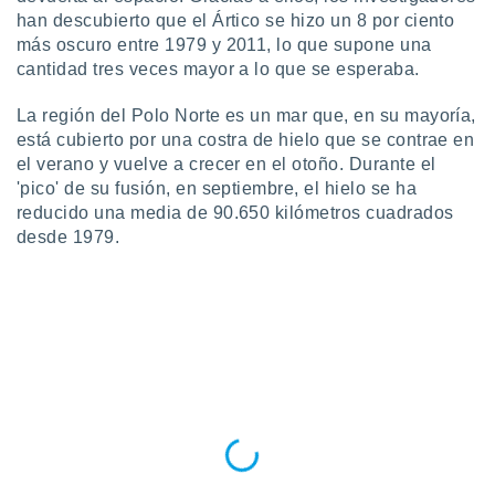
uedes
han descubierto que el Ártico se hizo un 8 por ciento
uestro sitio
más oscuro entre 1979 y 2011, lo que supone una
.com. En
cantidad tres veces mayor a lo que se esperaba.
te
 de que
talarán
La región del Polo Norte es un mar que, en su mayoría,
e sean
está cubierto por una costra de hielo que se contrae en
para
el verano y vuelve a crecer en el otoño. Durante el
a
'pico' de su fusión, en septiembre, el hielo se ha
por el sitio
reducido una media de 90.650 kilómetros cuadrados
o se
desde 1979.
cookies para
nto ni para
licidad o
ado, aunque
sualizar
general no
ada. Puedes
 instalación
y acceder a
io web a
ste abono