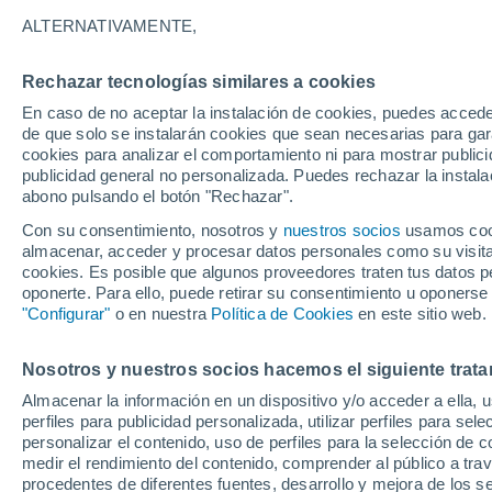
ALTERNATIVAMENTE,
José Luis Pelayo ArceNota de la RAM.
extenso trabajo de José Luis Pelayo A
Rechazar tecnologías similares a cookies
de este trabajo tan minucioso tras 2
En caso de no aceptar la instalación de cookies, puedes acced
páginas, ideas, gráficas, etc. Este es
de que solo se instalarán cookies que sean necesarias para garan
reportaje.La primera parte de este tra
cookies para analizar el comportamiento ni para mostrar publici
publicidad general no personalizada. Puedes rechazar la instala
en:http://www.tiempo.com/ram/4880/la
abono pulsando el botón "Rechazar".
observaciones-parte-i/
Con su consentimiento, nosotros y
nuestros socios
usamos cooki
almacenar, acceder y procesar datos personales como su visita e
Colaboraciones de la
cookies. Es posible que algunos proveedores traten tus datos pe
RAM
oponerte. Para ello, puede retirar su consentimiento u oponerse
"Configurar"
o en nuestra
Política de Cookies
en este sitio web.
Capítulo 2
Nosotros y nuestros socios hacemos el siguiente trata
Almacenar la información en un dispositivo y/o acceder a ella, 
La precipitación y los fenómenos m
perfiles para publicidad personalizada, utilizar perfiles para sele
personalizar el contenido, uso de perfiles para la selección de c
2.1.- Rasgos generales de la precipi
medir el rendimiento del contenido, comprender al público a tra
procedentes de diferentes fuentes, desarrollo y mejora de los se