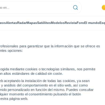
deos
Alertas
Radar
Mapas
Satélites
Modelos
Revista
Foro
El mundo
Esq
ONOMÍA
PLANTAS
OCIO
REVISTA
ofesionales para garantizar que la información que se ofrece es
entes opciones:
ecogida mediante cookies o tecnologías similares, nos permite
on altos estándares de calidad sin coste.
 de observaciones. Parte II
eb aceptando la instalación de todas las cookies, ya sean
 y análisis del comportamiento en el sitio web, así como
ntenido personalizado en función del mismo. Puedes consultar
der-Ojáiz: 25 años de
alquier momento el consentimiento pulsando el botón
uestra página web.
I