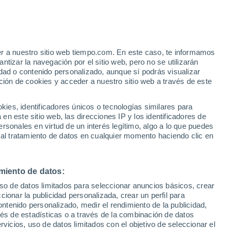
 Queremos reproducir en la revista este
rce responsable de dicha estación y autor
5 años de trabajo impagable. Son muchas
er a nuestro sitio web tiempo.com. En este caso, te informamos
 el segundo de la serie de este extenso
tizar la navegación por el sitio web, pero no se utilizarán
bajo puedes verla
dad o contenido personalizado, aunque sí podrás visualizar
ción de cookies y acceder a nuestro sitio web a través de este
-estacin-de-santander-ojiz-25-aos-de-
es, identificadores únicos o tecnologías similares para
n este sitio web, las direcciones IP y los identificadores de
rsonales en virtud de un interés legítimo, algo a lo que puedes
07/07/2009 00:17
11 min
 al tratamiento de datos en cualquier momento haciendo clic en
miento de datos:
uso de datos limitados para seleccionar anuncios básicos, crear
eteorológicos
ccionar la publicidad personalizada, crear un perfil para
ontenido personalizado, medir el rendimiento de la publicidad,
tación
vés de estadísticas o a través de la combinación de datos
rvicios, uso de datos limitados con el objetivo de seleccionar el