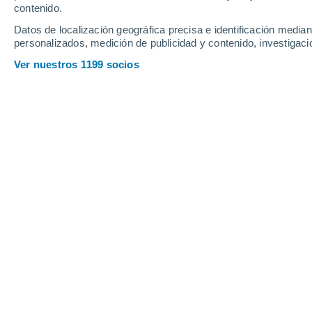
contenido.
Es el fenómeno meteorológico, junto c
que influye más directamente en la con
Datos de localización geográfica precisa e identificación mediant
personalizados, medición de publicidad y contenido, investigació
temporal y su distribución espacial con
distribución de las principales especi
Ver nuestros 1199 socios
de manera directa en la economía, es
precipitaciones son escasas. La planif
aprovechamiento, tanto para la indus
de los retos más acuciantes de la hu
El término precipitación es utilizado 
agua, líquidas o sólidas, sobre la tierra
nieve contribuyen de manera significati
En la Estación de Ojáiz tanto lluvia 
mismo tiempo, pues casi el total de pr
en porcentaje acumulado el granizo y
precipitaciones en forma de nieve. Los
escarcha son prácticamente inapreciab
podido medir la precipitación de alg
superado los 0,5 milímetros.