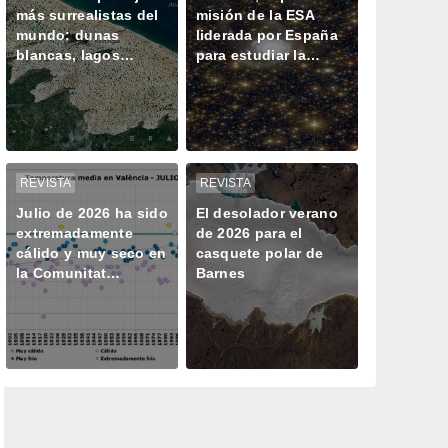
más surrealistas del
misión de la ESA
mundo: dunas
liderada por España
blancas, lagos
para estudiar la
azules oscuros y
historia oculta de las
verde vegetación
galaxias
REVISTA
REVISTA
Julio de 2026 ha sido
El desolador verano
extremadamente
de 2026 para el
cálido y muy seco en
casquete polar de
la Comunitat
Barnes
Valenciana