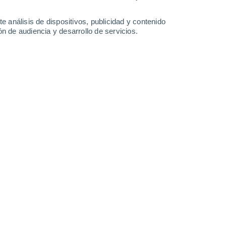
on las temperaturas, el elemento climático
figuración del medio natural. Su ritmo
e análisis de dispositivos, publicidad y contenido
n de audiencia y desarrollo de servicios.
dicionan los ciclos agrícolas y la
es vegetales y animales. Influyen también
pecialmente en aquellas zonas donde las
icación y el uso del agua y su
tria como para el consumo humano, es uno
manidad.
para designar la caída de todas las formas de
, pero por lo general sólo la lluvia y la
va a los totales de precipitación.
como precipitación pueden emplearse al
ecipitaciones son en forma líquida. Le sigue
 con un valor muy pequeño las
 valores aportados por el rocío, niebla o
les; y si en algunas ocasiones se ha
uno de estos fenómenos, nunca han