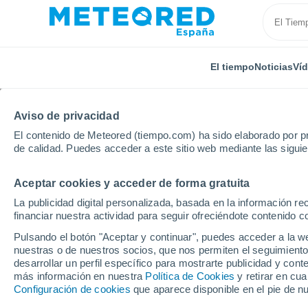
El tiempo
Noticias
Ví
TODAS
ACTUALIDAD
CIENCIA
PREDICCIÓN
ASTR
Aviso de privacidad
El contenido de Meteored (tiempo.com) ha sido elaborado por pr
de calidad. Puedes acceder a este sitio web mediante las sigui
Aceptar cookies y acceder de forma gratuita
La publicidad digital personalizada, basada en la información r
financiar nuestra actividad para seguir ofreciéndote contenido c
Inicio
Ram
La Estación de Santander-Ojáiz: 25 años
Pulsando el botón "Aceptar y continuar", puedes acceder a la w
nuestras o de nuestros socios, que nos permiten el seguimiento
desarrollar un perfil específico para mostrarte publicidad y co
La Estación de Santan
más información en nuestra
Política de Cookies
y retirar en cu
Configuración de cookies
que aparece disponible en el pie de n
observaciones. Parte I