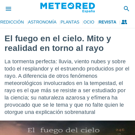
PREDICCIÓN
ASTRONOMÍA
PLANTAS
OCIO
REVISTA
privacidad
El fuego en el cielo. Mito y
o de
tiempo.com)
realidad en torno al rayo
borado por
es para
ue la
La tormenta perfecta: lluvia, viento nubes y sobre
 que se
todo el resplandor y el estruendo producidos por el
e calidad.
rayo. A diferencia de otros fenómenos
eder a este
ediante las
meteorológicos involucrados en la tempestad, el
opciones:
rayo es el que más se resiste a ser estudiado por
la ciencia; su naturaleza azarosa y efímera ha
ookies y
provocado que se le tema y que no falte quien le
e forma
otorgue una explicación sobrenatural
d digital
ada, basada
mación