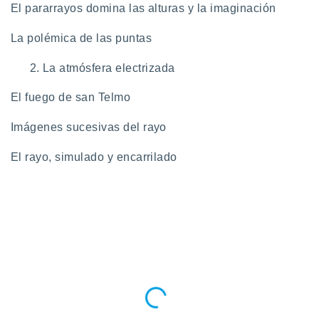
El pararrayos domina las alturas y la imaginación
 botón
.
La polémica de las puntas
nto,
La atmósfera electrizada
cios
El fuego de san Telmo
kies,
ores únicos
as similares
Imágenes sucesivas del rayo
nar,
rocesar
El rayo, simulado y encarrilado
onales como
 este sitio
recciones IP
ficadores de
 posible
s
 traten tus
nales en
 interés
go a lo que
nerte. Para
retirar su