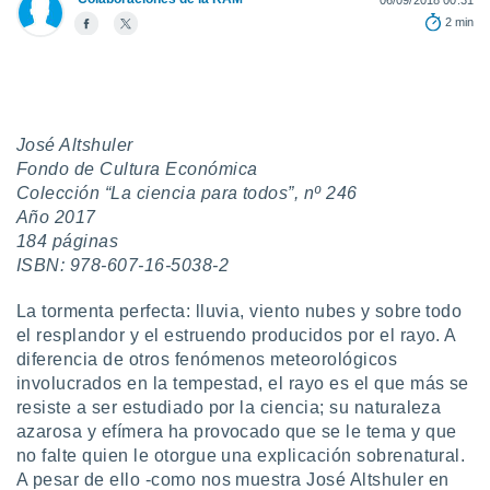
06/09/2018 00:31
2 min
do en
 mismo.
sultar más
 en nuestra
 Cookies
y
ualquier
José Altshuler
Fondo de Cultura Económica
ento
Colección “La ciencia para todos”, nº 246
 botón
ación de
Año 2017
kies
184 páginas
 disponible
ISBN: 978-607-16-5038-2
e nuestra
.
La tormenta perfecta: lluvia, viento nubes y sobre todo
el resplandor y el estruendo producidos por el rayo. A
IVAMENTE,
diferencia de otros fenómenos meteorológicos
involucrados en la tempestad, el rayo es el que más se
as
resiste a ser estudiado por la ciencia; su naturaleza
 a cookies
azarosa y efímera ha provocado que se le tema y que
 no aceptar
no falte quien le otorgue una explicación sobrenatural.
ón de
A pesar de ello -como nos muestra José Altshuler en