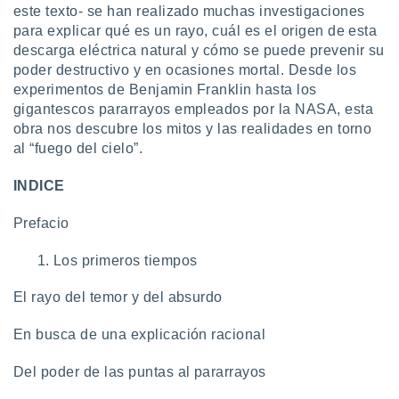
uedes
este texto- se han realizado muchas investigaciones
uestro sitio
para explicar qué es un rayo, cuál es el origen de esta
.com. En
descarga eléctrica natural y cómo se puede prevenir su
te
poder destructivo y en ocasiones mortal. Desde los
 de que
experimentos de Benjamin Franklin hasta los
talarán
e sean
gigantescos pararrayos empleados por la NASA, esta
para
obra nos descubre los mitos y las realidades en torno
a
al “fuego del cielo”.
por el sitio
o se
INDICE
cookies para
Prefacio
nto ni para
licidad o
Los primeros tiempos
ado, aunque
sualizar
El rayo del temor y del absurdo
general no
ada. Puedes
En busca de una explicación racional
 instalación
y acceder a
Del poder de las puntas al pararrayos
io web a
ste abono