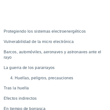
 seleccionar
o.
calización
precisa e
ión mediante
Protegiendo los sistemas electroenergéticos
, publicidad
dos,
Vulnerabilidad de la micro electrónica
 publicidad
,
Barcos, automóviles, aeronaves y astronaves ante el
ón de
rayo
 desarrollo
s.
La guerra de los pararrayos
tros 1199
ios
Huellas, peligros, precauciones
Tras la huella
Efectos indirectos
En tiempo de borrasca