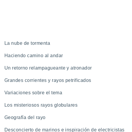
ento u
 de datos
er momento
ic en
o en
La nube de tormenta
 Cookies
en
eb.
Haciendo camino al andar
y
socios
Un retorno relampagueante y atronador
el
Grandes corrientes y rayos petrificados
to de
Variaciones sobre el tema
la
 en un
Los misteriosos rayos globulares
 y/o acceder
 de datos
Geografía del rayo
ara
 anuncios
Desconcierto de marinos e inspiración de electricistas
ar perfiles