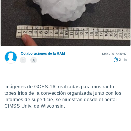
ediante
ecnologías
nos permite
estra
ara seguir
e contenido
stándares
ACEPTAR
sin coste.
Y
CONTINUAR
 botón
Colaboraciones de la RAM
13/02/2018 05:47
continuar",
2 min
der a la
CONFIGURACIÓN
ndo la
 de todas
, ya sean
de nuestros
Imágenes de GOES-16 realzadas para mostrar lo
 nos
topes fríos de la convección organizada junto con los
informes de superficie, se muestran desde el portal
 y análisis
tamiento en
CIMSS Univ. de Wisconsin.
b, así como
un perfil
para
ublicidad y