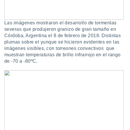
uedes
uestro sitio
.com. En
te
Las imágenes mostraron el desarrollo de tormentas
 de que
severas que produjeron granizo de gran tamaño en
talarán
e sean
Córdoba, Argentina el 8 de febrero de 2018. Distintas
para
plumas sobre el yunque se hicieron evidentes en las
a
imágenes visibles, con torreones convectivos que
por el sitio
muestran temperaturas de brillo infrarrojo en el rango
o se
de -70 a -80ºC.
cookies para
nto ni para
licidad o
ado, aunque
sualizar
general no
ada. Puedes
 instalación
y acceder a
io web a
ste abono