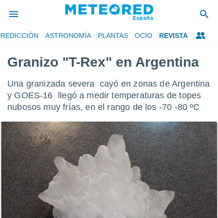
PREDICCIÓN
ASTRONOMÍA
PLANTAS
OCIO
REVISTA
privacidad
Granizo "T-Rex" en Argentina
o de
tiempo.com)
borado por
Una granizada severa cayó en zonas de Argentina
es para
y GOES-16 llegó a medir temperaturas de topes
ue la
 que se
nubosos muy frías, en el rango de los -70 -80 ºC
e calidad.
eder a este
ediante las
opciones:
ookies y
e forma
d digital
ada, basada
mación