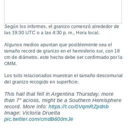
 botón
.
nto,
Según los informes, el granizo comenzó alrededor de
las 19:30 UTC o a las 4:30 p. m., Hora local.
cios
kies,
Algunos medios apuntan que posiblemente sea el
ores únicos
as similares
tamaño record de granizo en el hemisferio sur, con 18
nar,
cm de diámetro. este hecho debe ser confirmado por la
rocesar
OMM.
onales como
 este sitio
Los tuits relacionados muestran el tamaño descomunal
recciones IP
del granizo recogido en superficie.
ficadores de
 posible
This hail that fell in Argentina Thursday, more
s
 traten tus
than 7" across, might be a Southern Hemisphere
nales en
record. More info:
https://t.co/0VqmRZpdnb
 interés
Image: Victoria Druetta
go a lo que
pic.twitter.com/cmdB600mJe
nerte. Para
retirar su