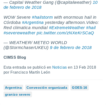
— Capital Weather Gang (@capitalweather)
10
ento u
de febrero de 2018
 de datos
WOW Severe
#hailstorm
with enormous hail in
er momento
ic en
Córdoba
#Argentina
yesterday afternoon.Video:
o en
Red climatica mundial
#ExtremeWeather
#hail
#severeweather
pic.twitter.com/zNXeKrSCaQ
 Cookies
en
eb.
— WEATHER/ METEO WORLD
(@StormchaserUKEU)
9 de febrero de 2018
y
socios
CIMSS Blog
el
to de
Esta entrada se publicó en
Noticias
en 13 Feb 2018
por Francisco Martín León
la
 en un
 y/o acceder
Argentina
Convección organizada
GOES-16
 de datos
granizo severo
ara
 anuncios
ar perfiles