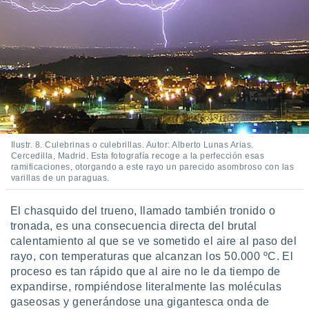
Ilustr. 8. Culebrinas o culebrillas. Autor: Alberto Lunas Arias.
Cercedilla, Madrid. Esta fotografía recoge a la perfección esas
ramificaciones, otorgando a este rayo un parecido asombroso con las
varillas de un paraguas.
El chasquido del trueno, llamado también tronido o
tronada, es una consecuencia directa del brutal
calentamiento al que se ve sometido el aire al paso del
rayo, con temperaturas que alcanzan los 50.000 ºC. El
proceso es tan rápido que al aire no le da tiempo de
expandirse, rompiéndose literalmente las moléculas
gaseosas y generándose una gigantesca onda de