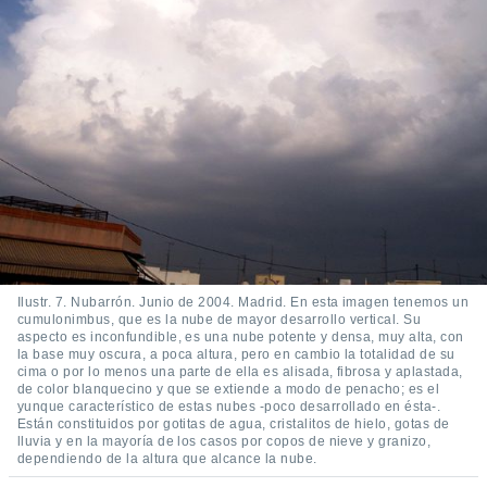
Ilustr. 7. Nubarrón. Junio de 2004. Madrid. En esta imagen tenemos un
cumulonimbus, que es la nube de mayor desarrollo vertical. Su
aspecto es inconfundible, es una nube potente y densa, muy alta, con
la base muy oscura, a poca altura, pero en cambio la totalidad de su
cima o por lo menos una parte de ella es alisada, fibrosa y aplastada,
de color blanquecino y que se extiende a modo de penacho; es el
yunque característico de estas nubes -poco desarrollado en ésta-.
Están constituidos por gotitas de agua, cristalitos de hielo, gotas de
lluvia y en la mayoría de los casos por copos de nieve y granizo,
dependiendo de la altura que alcance la nube.