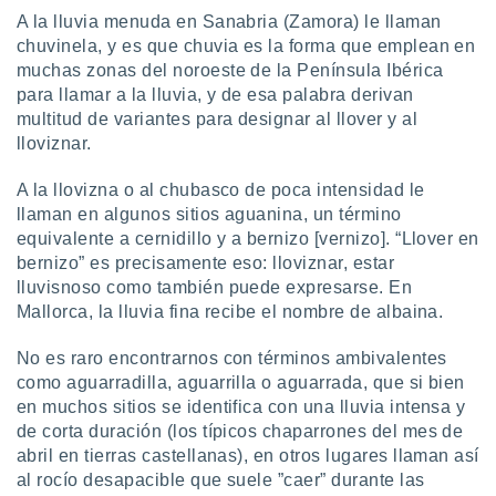
A la lluvia menuda en Sanabria (Zamora) le llaman
chuvinela, y es que chuvia es la forma que emplean en
muchas zonas del noroeste de la Península Ibérica
para llamar a la lluvia, y de esa palabra derivan
multitud de variantes para designar al llover y al
lloviznar.
A la llovizna o al chubasco de poca intensidad le
llaman en algunos sitios aguanina, un término
equivalente a cernidillo y a bernizo [vernizo]. “Llover en
bernizo” es precisamente eso: lloviznar, estar
lluvisnoso como también puede expresarse. En
Mallorca, la lluvia fina recibe el nombre de albaina.
No es raro encontrarnos con términos ambivalentes
como aguarradilla, aguarrilla o aguarrada, que si bien
en muchos sitios se identifica con una lluvia intensa y
de corta duración (los típicos chaparrones del mes de
abril en tierras castellanas), en otros lugares llaman así
al rocío desapacible que suele ”caer” durante las