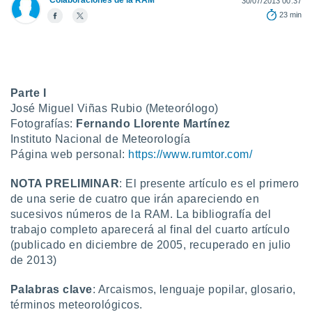
Colaboraciones de la RAM
30/07/2013 00:37
23 min
do en
 mismo.
sultar más
 en nuestra
 Cookies
y
ualquier
Parte I
José Miguel Viñas Rubio (Meteorólogo)
ento
Fotografías:
Fernando Llorente Martínez
 botón
ación de
Instituto Nacional de Meteorología
kies
Página web personal:
https://www.rumtor.com/
 disponible
e nuestra
NOTA PRELIMINAR
: El presente artículo es el primero
.
de una serie de cuatro que irán apareciendo en
sucesivos números de la RAM. La bibliografía del
IVAMENTE,
trabajo completo aparecerá al final del cuarto artículo
(publicado en diciembre de 2005, recuperado en julio
as
de 2013)
 a cookies
Palabras clave
: Arcaismos, lenguaje popilar, glosario,
 no aceptar
ón de
términos meteorológicos.