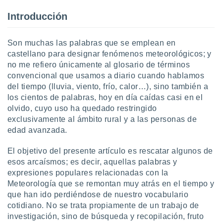
uedes
uestro sitio
Introducción
.com. En
te
 de que
Son muchas las palabras que se emplean en
talarán
castellano para designar fenómenos meteorológicos; y
e sean
no me refiero únicamente al glosario de términos
para
convencional que usamos a diario cuando hablamos
a
del tiempo (lluvia, viento, frío, calor…), sino también a
por el sitio
o se
los cientos de palabras, hoy en día caídas casi en el
cookies para
olvido, cuyo uso ha quedado restringido
exclusivamente al ámbito rural y a las personas de
nto ni para
edad avanzada.
licidad o
El objetivo del presente artículo es rescatar algunos de
ado, aunque
esos arcaísmos; es decir, aquellas palabras y
sualizar
general no
expresiones populares relacionadas con la
ada. Puedes
Meteorología que se remontan muy atrás en el tiempo y
 instalación
que han ido perdiéndose de nuestro vocabulario
y acceder a
cotidiano. No se trata propiamente de un trabajo de
io web a
investigación, sino de búsqueda y recopilación, fruto
ste abono