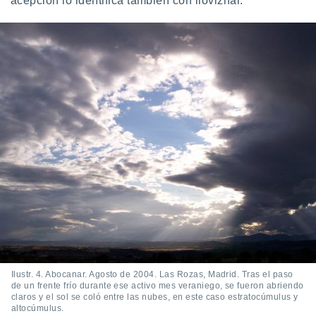
acepción lo identifica también con lloviznar.
Ilustr. 4. Abocanar. Agosto de 2004. Las Rozas, Madrid. Tras el paso
de un frente frío durante ese activo mes veraniego, se fueron abriendo
claros y el sol se coló entre las nubes, en este caso estratocúmulus y
altocúmulus.