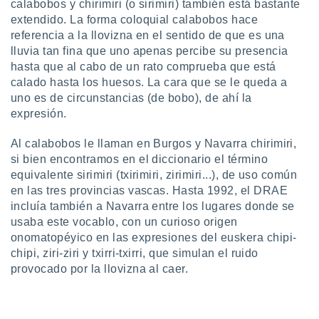
 seleccionar
calabobos y chirimiri (o sirimiri) también está bastante
o.
extendido. La forma coloquial calabobos hace
referencia a la llovizna en el sentido de que es una
calización
precisa e
lluvia tan fina que uno apenas percibe su presencia
ión mediante
hasta que al cabo de un rato comprueba que está
calado hasta los huesos. La cara que se le queda a
, publicidad
uno es de circunstancias (de bobo), de ahí la
expresión.
dos,
 publicidad
Al calabobos le llaman en Burgos y Navarra chirimiri,
,
ón de
si bien encontramos en el diccionario el término
 desarrollo
equivalente sirimiri (txirimiri, zirimiri...), de uso común
s.
en las tres provincias vascas. Hasta 1992, el DRAE
incluía también a Navarra entre los lugares donde se
tros 1199
usaba este vocablo, con un curioso origen
ios
onomatopéyico en las expresiones del euskera chipi-
chipi, ziri-ziri y txirri-txirri, que simulan el ruido
provocado por la llovizna al caer.