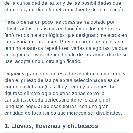
de la curiosidad del autor y de las posibilidades que
 botón
ofrece hoy en día Internet como fuente de información.
.
Para ordenar un poco las cosas se ha optado por
nto,
clasificar los arcaísmos en función de los diferentes
fenómenos meteorológicos que designan; meteoros en
cios
kies,
la mayoría de los casos. Puede ocurrir que un mismo
ores únicos
término aparezca repetido en varias categorías, ya que
as similares
en algunos casos, dependiendo de las zonas donde se
nar,
use, adopta uno u otro significado.
rocesar
onales como
Digamos, para terminar esta breve introducción, que si
 este sitio
bien el grueso de las palabras seleccionadas es de
recciones IP
ficadores de
origen castellano (Castilla y León) y aragonés, la
 posible
rigurosa climatología de otras zonas como la
s
cantábrica queda perfectamente reflejada en el
 traten tus
lenguaje popular de esas tierras, con una gran
nales en
cantidad de localismos que merecen ser divulgados.
 interés
go a lo que
1. Lluvias, lloviznas y chubascos
nerte. Para
retirar su