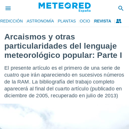
PREDICCIÓN
ASTRONOMÍA
PLANTAS
OCIO
REVISTA
privacidad
Arcaismos y otras
o de
tiempo.com)
particularidades del lenguaje
borado por
es para
meteorológico popular: Parte I
ue la
 que se
El presente artículo es el primero de una serie de
e calidad.
eder a este
cuatro que irán apareciendo en sucesivos números
ediante las
de la RAM. La bibliografía del trabajo completo
opciones:
aparecerá al final del cuarto artículo (publicado en
diciembre de 2005, recuperado en julio de 2013)
ookies y
e forma
d digital
ada, basada
mación