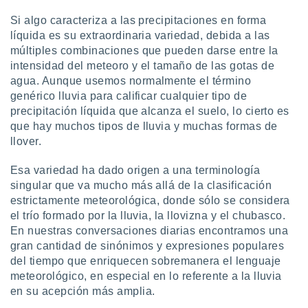
ento u
Si algo caracteriza a las precipitaciones en forma
líquida es su extraordinaria variedad, debida a las
 de datos
er momento
múltiples combinaciones que pueden darse entre la
ic en
intensidad del meteoro y el tamaño de las gotas de
o en
agua. Aunque usemos normalmente el término
genérico lluvia para calificar cualquier tipo de
 Cookies
en
precipitación líquida que alcanza el suelo, lo cierto es
eb.
que hay muchos tipos de lluvia y muchas formas de
llover.
y
socios
el
Esa variedad ha dado origen a una terminología
singular que va mucho más allá de la clasificación
to de
estrictamente meteorológica, donde sólo se considera
el trío formado por la lluvia, la llovizna y el chubasco.
la
En nuestras conversaciones diarias encontramos una
 en un
gran cantidad de sinónimos y expresiones populares
 y/o acceder
del tiempo que enriquecen sobremanera el lenguaje
 de datos
meteorológico, en especial en lo referente a la lluvia
ara
 anuncios
en su acepción más amplia.
ar perfiles