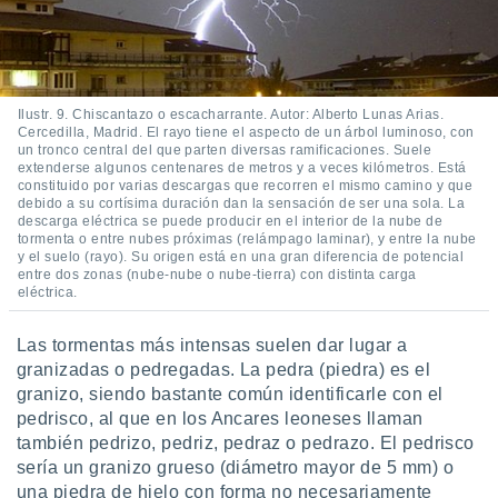
Ilustr. 9. Chiscantazo o escacharrante. Autor: Alberto Lunas Arias.
Cercedilla, Madrid. El rayo tiene el aspecto de un árbol luminoso, con
un tronco central del que parten diversas ramificaciones. Suele
extenderse algunos centenares de metros y a veces kilómetros. Está
constituido por varias descargas que recorren el mismo camino y que
debido a su cortísima duración dan la sensación de ser una sola. La
descarga eléctrica se puede producir en el interior de la nube de
tormenta o entre nubes próximas (relámpago laminar), y entre la nube
y el suelo (rayo). Su origen está en una gran diferencia de potencial
entre dos zonas (nube-nube o nube-tierra) con distinta carga
eléctrica.
Las tormentas más intensas suelen dar lugar a
granizadas o pedregadas. La pedra (piedra) es el
granizo, siendo bastante común identificarle con el
pedrisco, al que en los Ancares leoneses llaman
también pedrizo, pedriz, pedraz o pedrazo. El pedrisco
sería un granizo grueso (diámetro mayor de 5 mm) o
una piedra de hielo con forma no necesariamente