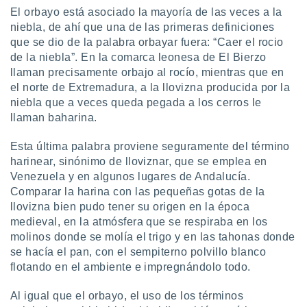
idad
El orbayo está asociado la mayoría de las veces a la
a, utilizar
niebla, de ahí que una de las primeras definiciones
a
que se dio de la palabra orbayar fuera: “Caer el rocio
 la
de la niebla”. En la comarca leonesa de El Bierzo
llaman precisamente orbajo al rocío, mientras que en
da, crear un
personalizar
el norte de Extremadura, a la llovizna producida por la
o, uso de
niebla que a veces queda pegada a los cerros le
a la
llaman baharina.
e contenido
do, medir el
Esta última palabra proviene seguramente del término
 de la
harinear, sinónimo de lloviznar, que se emplea en
medir el
Venezuela y en algunos lugares de Andalucía.
 del
 comprender
Comparar la harina con las pequeñas gotas de la
 través de
llovizna bien pudo tener su origen en la época
s o a través
medieval, en la atmósfera que se respiraba en los
nación de
molinos donde se molía el trigo y en las tahonas donde
edentes de
se hacía el pan, con el sempiterno polvillo blanco
fuentes,
flotando en el ambiente e impregnándolo todo.
y mejora de
os, uso de
ados con el
Al igual que el orbayo, el uso de los términos