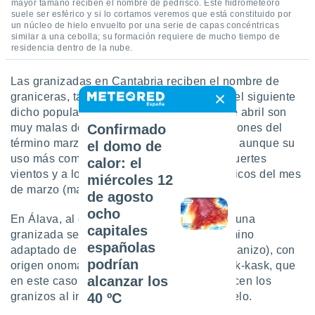
mayor tamaño reciben el nombre de pedrisco. Este hidrometeoro
suele ser esférico y si lo cortamos veremos que está constituido por
un núcleo de hielo envuelto por una serie de capas concéntricas
similar a una cebolla; su formación requiere de mucho tiempo de
residencia dentro de la nube.
Las granizadas en Cantabria reciben el nombre de
graniceras, tal y como pone de manifiesto el siguiente
dicho popular cántabro: “Las graniceras de abril son
muy malas de encubrir”. Una de las acepciones del
Confirmado
término marzá es también la de granizada, aunque su
el domo de
uso más común es el que se refiere a los fuertes
calor: el
vientos y a los chubascos intermitentes típicos del mes
miércoles 12
de marzo (marciadas).
de agosto
ocho
En Álava, al granizo le llaman cascarrina (una
capitales
granizada sería una cascarrinada), un término
españolas
adaptado de la palabra vasca kaskabar (granizo), con
podrían
origen onomatopéyico en la expresión kask-kask, que
alcanzar los
en este caso nos recuerda el ruido que hacen los
granizos al impactar y rebotar contra el suelo.
40 ºC