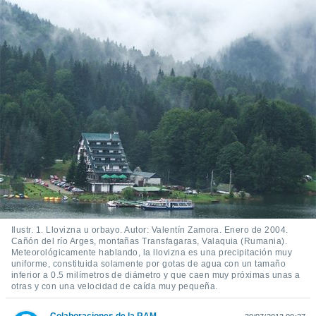
ediante
ecnologías
nos permite
estra
ara seguir
e contenido
stándares
ACEPTAR
sin coste.
Y
CONTINUAR
 botón
continuar",
der a la
CONFIGURACIÓN
ndo la
 de todas
, ya sean
de nuestros
 nos
Ilustr. 1. Llovizna u orbayo. Autor: Valentín Zamora. Enero de 2004.
 y análisis
Cañón del río Arges, montañas Transfagaras, Valaquia (Rumania).
Meteorológicamente hablando, la llovizna es una precipitación muy
tamiento en
uniforme, constituida solamente por gotas de agua con un tamaño
b, así como
inferior a 0.5 milímetros de diámetro y que caen muy próximas unas a
un perfil
otras y con una velocidad de caída muy pequeña.
para
ublicidad y