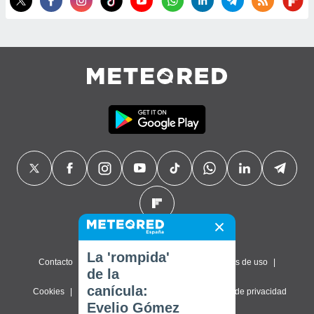
La 'rompida'
Contacto
Sobre nosotros
FAQ
Términos de uso
de la
canícula:
Cookies
Política de privacidad
Configuración de privacidad
Evelio Gómez