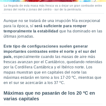
idad
La llegada de esta masa más fresca va a dejar un gran contraste entre
a, utilizar
zonas del norte y zonas del centro - sur de la península.
a
 la
Aunque no se tratará de una irrupción fría excepcional
da, crear un
para la época, sí
será suficiente para romper
personalizar
temporalmente la estabilidad
que ha dominado en las
o, uso de
últimas jornadas.
a la
e contenido
Este tipo de configuraciones suelen generar
do, medir el
importantes contrastes entre el norte y el sur del
 de la
país,
especialmente cuando las masas de aire más
medir el
 del
frescas avanzan por el Cantábrico, quedando retenidas
 comprender
por la Cordillera Cantábrica y el Ibérico norte. Los
 través de
mapas muestran que en capitales del norte las
s o a través
máximas estarán en torno a los 17-20 ºC, mientras que
nación de
en el sur se acercarán a los 37 ºC.
edentes de
fuentes,
Máximas que no pasarán de los 20 ºC en
y mejora de
os, uso de
varias capitales
ados con el