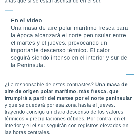
altas que sí se están asentando en el sur.
uedes
uestro sitio
.com. En
te
En el vídeo
 de que
Una masa de aire polar marítimo fresca para
talarán
la época alcanzará el norte peninsular entre
e sean
el martes y el jueves, provocando un
para
a
importante descenso térmico. El calor
por el sitio
seguirá siendo intenso en el interior y sur de
o se
la Península.
cookies para
nto ni para
licidad o
¿La responsable de estos contrastes?
Una masa de
aire de origen polar marítimo, más fresca, que
ado, aunque
irrumpirá a partir del martes por el norte peninsular
sualizar
y que se quedará por esa zona hasta el jueves,
general no
trayendo consigo
un claro descenso de los valores
ada. Puedes
térmicos y precipitaciones débiles. Por contra, en el
 instalación
interior y el el sur seguirán con registros elevados en
y acceder a
io web a
las horas centrales.
ste abono