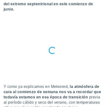
del extremo septentrional en este comienzo de
do en
junio.
 mismo.
sultar más
 en nuestra
 Cookies
y
ualquier
ento
 botón
ación de
kies
 disponible
e nuestra
.
IVAMENTE,
Y como ya explicamos en Meteored,
la atmósfera de
as
cara al comienzo de semana nos va a recordar que
 a cookies
todavía estamos en esa época de transición
previa
 no aceptar
al período cálido y seco del verano, con temperaturas
ón de