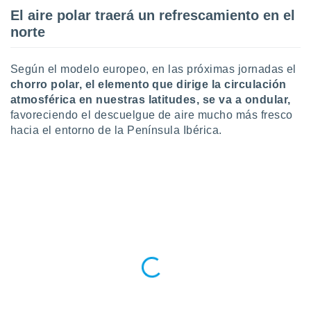
 botón
El aire polar traerá un refrescamiento en el
.
norte
nto,
Según el modelo europeo, en las próximas jornadas el
cios
chorro polar, el elemento que dirige la circulación
kies,
atmosférica en nuestras latitudes, se va a ondular,
ores únicos
favoreciendo el descuelgue de aire mucho más fresco
as similares
hacia el entorno de la Península Ibérica.
nar,
rocesar
onales como
 este sitio
recciones IP
ficadores de
 posible
s
 traten tus
nales en
 interés
go a lo que
nerte. Para
retirar su