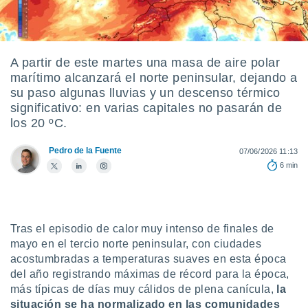
ediante
ecnologías
nos permite
estra
ara seguir
A partir de este martes una masa de aire polar
e contenido
marítimo alcanzará el norte peninsular, dejando a
stándares
ACEPTAR
su paso algunas lluvias y un descenso térmico
sin coste.
Y
significativo: en varias capitales no pasarán de
CONTINUAR
 botón
los 20 ºC.
continuar",
der a la
CONFIGURACIÓN
Pedro de la Fuente
07/06/2026 11:13
ndo la
6 min
 de todas
, ya sean
de nuestros
 nos
Tras el episodio de calor muy intenso de finales de
 y análisis
mayo en el tercio norte peninsular, con ciudades
tamiento en
acostumbradas a temperaturas suaves en esta época
b, así como
un perfil
del año registrando máximas de récord para la época,
para
más típicas de días muy cálidos de plena canícula,
la
ublicidad y
situación se ha normalizado en las comunidades