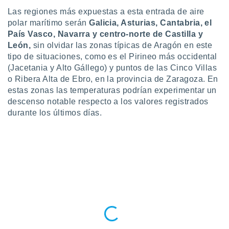
 seleccionar
o.
Las regiones más expuestas a esta entrada de aire
polar marítimo serán
Galicia, Asturias, Cantabria, el
calización
País Vasco, Navarra y centro-norte de Castilla y
precisa e
León,
sin olvidar las zonas típicas de Aragón en este
ión mediante
tipo de situaciones, como es el Pirineo más occidental
, publicidad
(Jacetania y Alto Gállego) y puntos de las Cinco Villas
o Ribera Alta de Ebro, en la provincia de Zaragoza. En
dos,
estas zonas las temperaturas podrían experimentar un
 publicidad
descenso notable respecto a los valores registrados
,
durante los últimos días.
ón de
 desarrollo
s.
tros 1199
ios