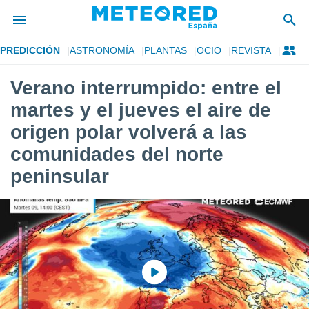
PREDICCIÓN
ASTRONOMÍA
PLANTAS
OCIO
REVISTA
privacidad
Verano interrumpido: entre el
o de
tiempo.com)
martes y el jueves el aire de
borado por
es para
origen polar volverá a las
ue la
comunidades del norte
 que se
e calidad.
peninsular
eder a este
ediante las
opciones:
ookies y
e forma
d digital
ada, basada
mación