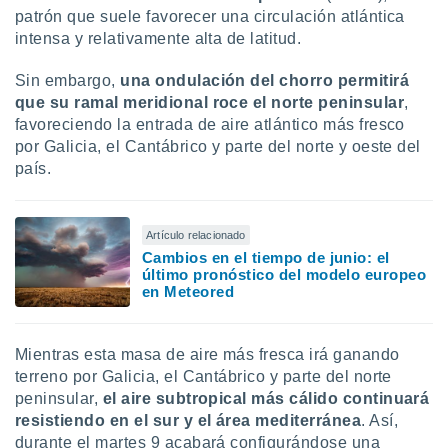
idad
patrón que suele favorecer una circulación atlántica
a, utilizar
intensa y relativamente alta de latitud.
a
 la
Sin embargo,
una ondulación del chorro permitirá
que su ramal meridional roce el norte peninsular
,
da, crear un
favoreciendo la entrada de aire atlántico más fresco
personalizar
o, uso de
por Galicia, el Cantábrico y parte del norte y oeste del
a la
país.
e contenido
do, medir el
 de la
Artículo relacionado
medir el
Cambios en el tiempo de junio: el
 del
último pronóstico del modelo europeo
 comprender
en Meteored
 través de
s o a través
nación de
Mientras esta masa de aire más fresca irá ganando
edentes de
fuentes,
terreno por Galicia, el Cantábrico y parte del norte
y mejora de
peninsular,
el aire subtropical más cálido continuará
os, uso de
resistiendo en el sur y el área mediterránea
. Así,
ados con el
durante el martes 9 acabará configurándose una