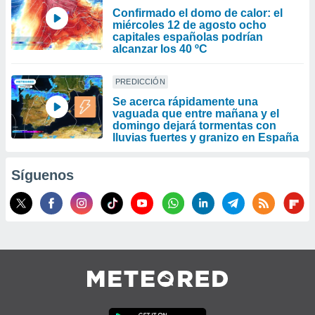
Confirmado el domo de calor: el
miércoles 12 de agosto ocho
capitales españolas podrían
alcanzar los 40 ºC
PREDICCIÓN
Se acerca rápidamente una
vaguada que entre mañana y el
domingo dejará tormentas con
lluvias fuertes y granizo en España
Síguenos