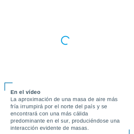
do en
 mismo.
sultar más
 en nuestra
 Cookies
y
ualquier
ento
 botón
ación de
kies
 disponible
e nuestra
.
En el vídeo
IVAMENTE,
La aproximación de una masa de aire más
fría irrumpirá por el norte del país y se
as
encontrará con una más cálida
 a cookies
predominante en el sur, produciéndose una
 no aceptar
interacción evidente de masas.
ón de