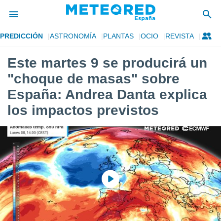
PREDICCIÓN
ASTRONOMÍA
PLANTAS
OCIO
REVISTA
privacidad
Este martes 9 se producirá un
o de
tiempo.com)
"choque de masas" sobre
borado por
es para
España: Andrea Danta explica
ue la
los impactos previstos
 que se
e calidad.
eder a este
ediante las
opciones:
ookies y
e forma
d digital
ada, basada
mación