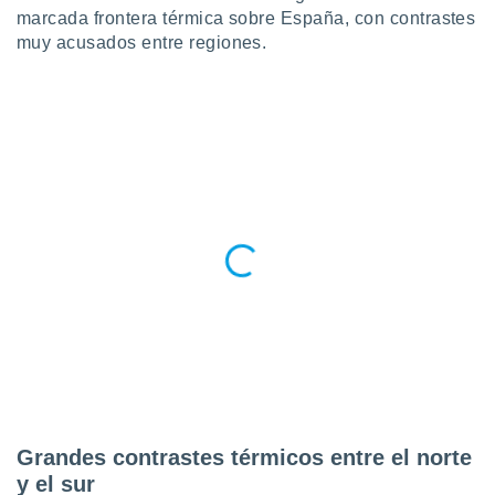
 seleccionar
marcada frontera térmica sobre España, con contrastes
o.
muy acusados entre regiones.
calización
precisa e
ión mediante
, publicidad
dos,
 publicidad
,
ón de
 desarrollo
s.
tros 1199
ios
Grandes contrastes térmicos entre el norte
y el sur