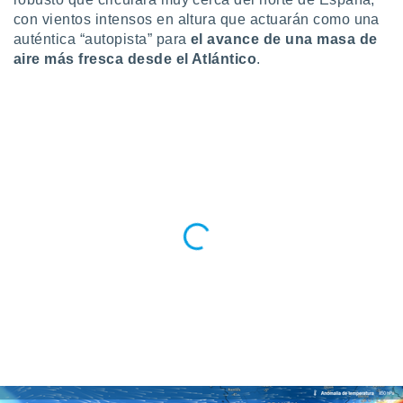
 botón
con vientos intensos en altura que actuarán como una
.
auténtica “autopista” para
el avance de una masa de
aire más fresca desde el Atlántico
.
nto,
cios
kies,
ores únicos
as similares
nar,
rocesar
onales como
 este sitio
recciones IP
ficadores de
 posible
s
 traten tus
nales en
 interés
go a lo que
nerte. Para
retirar su