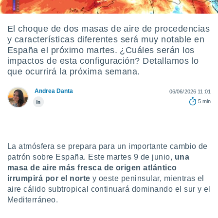
ediante
ecnologías
nos permite
El choque de dos masas de aire de procedencias
estra
y características diferentes será muy notable en
ara seguir
e contenido
España el próximo martes. ¿Cuáles serán los
stándares
impactos de esta configuración? Detallamos lo
ACEPTAR
sin coste.
que ocurrirá la próxima semana.
Y
CONTINUAR
 botón
Andrea Danta
continuar",
06/06/2026 11:01
der a la
5 min
CONFIGURACIÓN
ndo la
 de todas
, ya sean
de nuestros
La atmósfera se prepara para un importante cambio de
 nos
patrón sobre España. Este martes 9 de junio,
una
 y análisis
masa de aire más fresca de origen atlántico
tamiento en
irrumpirá por el norte
y oeste peninsular, mientras el
b, así como
aire cálido subtropical continuará dominando el sur y el
un perfil
Mediterráneo.
para
ublicidad y