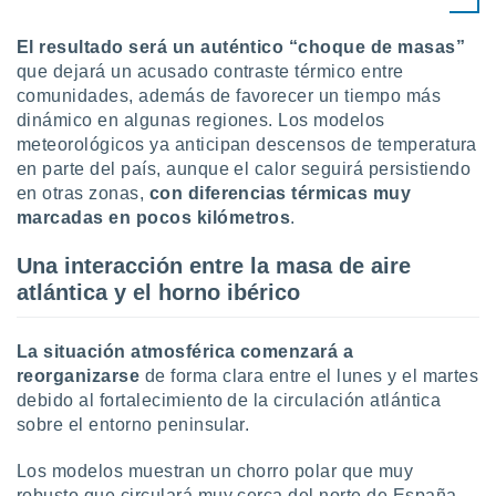
uedes
uestro sitio
El resultado será un auténtico “choque de masas”
.com. En
te
que dejará un acusado contraste térmico entre
 de que
comunidades, además de favorecer un tiempo más
talarán
dinámico en algunas regiones. Los modelos
e sean
meteorológicos ya anticipan descensos de temperatura
para
en parte del país, aunque el calor seguirá persistiendo
a
en otras zonas,
con diferencias térmicas muy
por el sitio
o se
marcadas en pocos kilómetros
.
cookies para
Una interacción entre la masa de aire
nto ni para
atlántica y el horno ibérico
licidad o
ado, aunque
La situación atmosférica comenzará a
sualizar
reorganizarse
de forma clara entre el lunes y el martes
general no
debido al fortalecimiento de la circulación atlántica
ada. Puedes
sobre el entorno peninsular.
 instalación
y acceder a
io web a
Los modelos muestran un chorro polar que muy
ste abono
robusto que circulará muy cerca del norte de España,