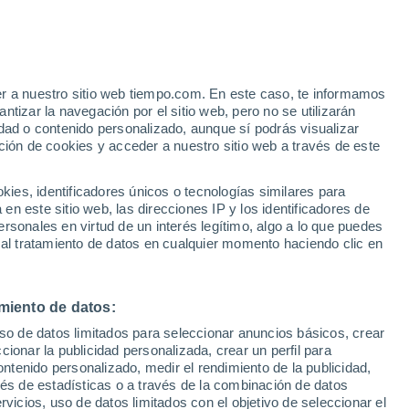
imático, podrían colapsar uno de cada
os Unidos para 2050. Y esto podría
er a nuestro sitio web tiempo.com. En este caso, te informamos
tizar la navegación por el sitio web, pero no se utilizarán
dad o contenido personalizado, aunque sí podrás visualizar
ción de cookies y acceder a nuestro sitio web a través de este
es, identificadores únicos o tecnologías similares para
n este sitio web, las direcciones IP y los identificadores de
rsonales en virtud de un interés legítimo, algo a lo que puedes
 al tratamiento de datos en cualquier momento haciendo clic en
miento de datos:
uso de datos limitados para seleccionar anuncios básicos, crear
ccionar la publicidad personalizada, crear un perfil para
ontenido personalizado, medir el rendimiento de la publicidad,
vés de estadísticas o a través de la combinación de datos
rvicios, uso de datos limitados con el objetivo de seleccionar el