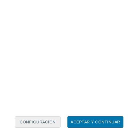
83 debido a las inundaciones como consecuencia de
guración
rsonas murieron y más de 180 resultaron
CONFIGURACIÓN
ACEPTAR Y CONTINUAR
es lluvias,
un puente peatonal
construido