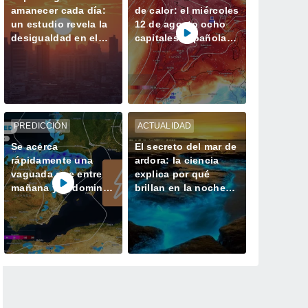
amanecer cada día:
de calor: el miércoles
un estudio revela la
12 de agosto ocho
desigualdad en el
capitales españolas
acceso a la luz
podrían alcanzar los
natural en las
40 ºC
ciudades
PREDICCIÓN
ACTUALIDAD
Se acerca
El secreto del mar de
rápidamente una
ardora: la ciencia
vaguada que entre
explica por qué
mañana y el domingo
brillan en la noche
dejará tormentas con
las playas de Galicia
lluvias fuertes y
granizo en España