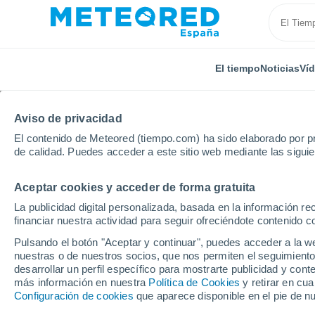
El tiempo
Noticias
Ví
TODAS
ACTUALIDAD
CIENCIA
PREDICCIÓN
ASTR
Aviso de privacidad
El contenido de Meteored (tiempo.com) ha sido elaborado por pr
de calidad. Puedes acceder a este sitio web mediante las sigui
Aceptar cookies y acceder de forma gratuita
La publicidad digital personalizada, basada en la información r
financiar nuestra actividad para seguir ofreciéndote contenido c
Inicio
Noticias
Ciencia
El cambio climático pued
Pulsando el botón "Aceptar y continuar", puedes acceder a la w
nuestras o de nuestros socios, que nos permiten el seguimiento
desarrollar un perfil específico para mostrarte publicidad y co
El cambio climático p
más información en nuestra
Política de Cookies
y retirar en cu
Configuración de cookies
que aparece disponible en el pie de n
gran parte de los puen