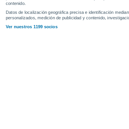
contenido.
Datos de localización geográfica precisa e identificación mediant
personalizados, medición de publicidad y contenido, investigació
Ver nuestros 1199 socios
Un puente ferroviario en el sureste de Noruega que cruzab
una semana de tráfico interrumpido por temor a que cola
Mauricio Saldivar
0
Meteored Argentina
La expansión del mercurio en un ter
habituales de
dilatación térmica, qu
un cuerpo
determinado al cambiar su