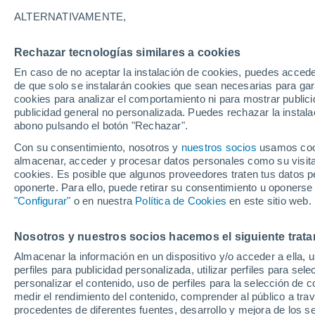
mundo
ALTERNATIVAMENTE,
Un estudio halló que, por el cambio cl
Rechazar tecnologías similares a cookies
cuatro puentes de acero en los Estad
En caso de no aceptar la instalación de cookies, puedes acced
de que solo se instalarán cookies que sean necesarias para garan
suceder en todo el planeta.
cookies para analizar el comportamiento ni para mostrar publici
publicidad general no personalizada. Puedes rechazar la instala
abono pulsando el botón "Rechazar".
Con su consentimiento, nosotros y
nuestros socios
usamos cooki
almacenar, acceder y procesar datos personales como su visita e
cookies. Es posible que algunos proveedores traten tus datos pe
oponerte. Para ello, puede retirar su consentimiento u oponerse
"Configurar"
o en nuestra
Política de Cookies
en este sitio web.
Nosotros y nuestros socios hacemos el siguiente trata
Almacenar la información en un dispositivo y/o acceder a ella, 
perfiles para publicidad personalizada, utilizar perfiles para sele
personalizar el contenido, uso de perfiles para la selección de c
medir el rendimiento del contenido, comprender al público a tra
procedentes de diferentes fuentes, desarrollo y mejora de los se