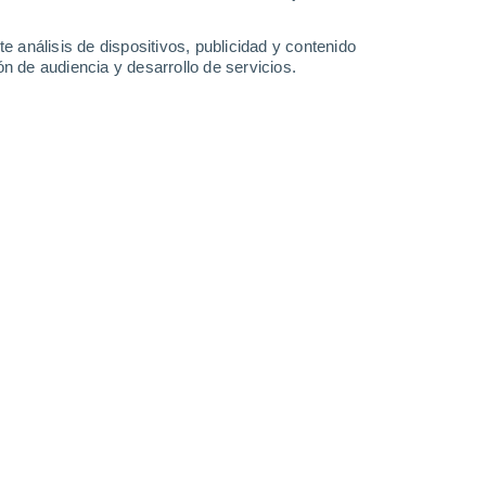
e análisis de dispositivos, publicidad y contenido
n de audiencia y desarrollo de servicios.
a un río crecido por lluvias torrenciales se derrumbó, luego de
psara debido al gran volumen de agua.
7/09/2024 16:00
7 min
mómetro es uno de los muchos ejemplos
e es el cambio de tamaño o volumen de
 temperatura.