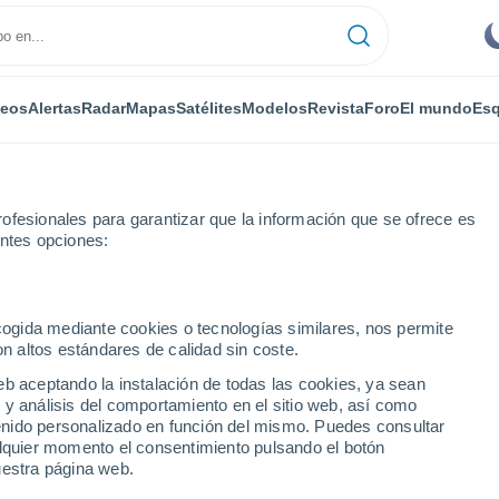
deos
Alertas
Radar
Mapas
Satélites
Modelos
Revista
Foro
El mundo
Esq
ONOMÍA
PLANTAS
OCIO
REVISTA
ofesionales para garantizar que la información que se ofrece es
entes opciones:
ecogida mediante cookies o tecnologías similares, nos permite
on altos estándares de calidad sin coste.
e hacer colapsar una gran parte de los puentes viales en todo el mund
eb aceptando la instalación de todas las cookies, ya sean
 y análisis del comportamiento en el sitio web, así como
ntenido personalizado en función del mismo. Puedes consultar
uede hacer colapsar una
alquier momento el consentimiento pulsando el botón
uestra página web.
tes viales en todo el