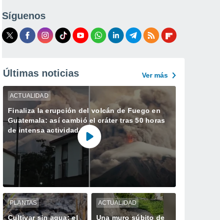
Síguenos
Últimas noticias
Ver más
ACTUALIDAD
Finaliza la erupción del volcán de Fuego en
Guatemala: así cambió el cráter tras 50 horas
de intensa actividad
PLANTAS
ACTUALIDAD
Cultivar sin agua: el
Una muro súbito de