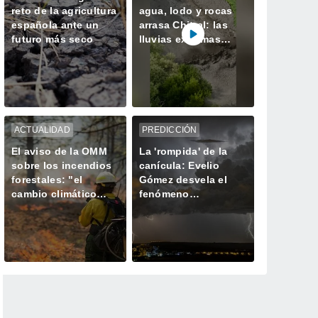
reto de la agricultura
agua, lodo y rocas
española ante un
arrasa Chitral: las
futuro más seco
lluvias extremas
desatan el caos en el
norte de Pakistán
ACTUALIDAD
PREDICCIÓN
El aviso de la OMM
La 'rompida' de la
sobre los incendios
canícula: Evelio
forestales: "el
Gómez desvela el
cambio climático
fenómeno
aumenta el riesgo,
meteorológico que
pero no es el único
marca el declive del
culpable
verano