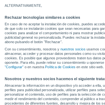
los científicos
ALTERNATIVAMENTE,
Las últimas imágenes de Marte muest
Rechazar tecnologías similares a cookies
habituales, remolinos de polvo y nuevo
En caso de no aceptar la instalación de cookies, puedes acced
de que solo se instalarán cookies que sean necesarias para garan
zonas con mayor interés científico del
cookies para analizar el comportamiento ni para mostrar publici
publicidad general no personalizada. Puedes rechazar la instala
abono pulsando el botón "Rechazar".
Con su consentimiento, nosotros y
nuestros socios
usamos cooki
almacenar, acceder y procesar datos personales como su visita e
cookies. Es posible que algunos proveedores traten tus datos pe
oponerte. Para ello, puede retirar su consentimiento u oponerse
"Configurar"
o en nuestra
Política de Cookies
en este sitio web.
Nosotros y nuestros socios hacemos el siguiente trata
Almacenar la información en un dispositivo y/o acceder a ella, 
perfiles para publicidad personalizada, utilizar perfiles para sele
personalizar el contenido, uso de perfiles para la selección de c
medir el rendimiento del contenido, comprender al público a tra
procedentes de diferentes fuentes, desarrollo y mejora de los se