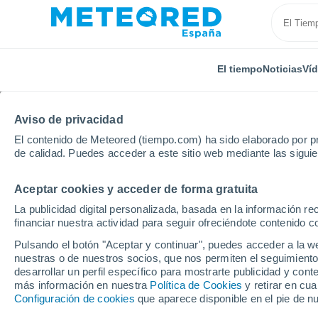
El tiempo
Noticias
Ví
TODAS
ACTUALIDAD
CIENCIA
PREDICCIÓN
ASTR
Aviso de privacidad
El contenido de Meteored (tiempo.com) ha sido elaborado por pr
de calidad. Puedes acceder a este sitio web mediante las sigui
Aceptar cookies y acceder de forma gratuita
La publicidad digital personalizada, basada en la información r
financiar nuestra actividad para seguir ofreciéndote contenido c
Inicio
Noticias
Astronomía
La NASA fotografía al
Pulsando el botón "Aceptar y continuar", puedes acceder a la w
nuestras o de nuestros socios, que nos permiten el seguimiento
desarrollar un perfil específico para mostrarte publicidad y co
La NASA fotografía alg
más información en nuestra
Política de Cookies
y retirar en cu
Configuración de cookies
que aparece disponible en el pie de n
unas extrañas rocas e