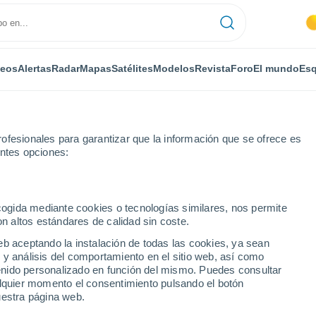
deos
Alertas
Radar
Mapas
Satélites
Modelos
Revista
Foro
El mundo
Esq
ONOMÍA
PLANTAS
OCIO
REVISTA
ofesionales para garantizar que la información que se ofrece es
entes opciones:
ecogida mediante cookies o tecnologías similares, nos permite
on altos estándares de calidad sin coste.
go inexplicable en Marte: unas extrañas rocas en equilibrio descolocan 
eb aceptando la instalación de todas las cookies, ya sean
 y análisis del comportamiento en el sitio web, así como
ntenido personalizado en función del mismo. Puedes consultar
o inexplicable en Marte:
alquier momento el consentimiento pulsando el botón
uestra página web.
n equilibrio descolocan a