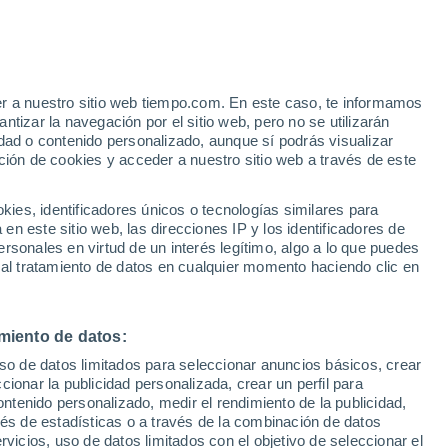
ran unas formaciones rocosas poco
s detalles del cráter Jezero, una de las
er a nuestro sitio web tiempo.com. En este caso, te informamos
tizar la navegación por el sitio web, pero no se utilizarán
 Planeta Rojo.
dad o contenido personalizado, aunque sí podrás visualizar
ción de cookies y acceder a nuestro sitio web a través de este
es, identificadores únicos o tecnologías similares para
n este sitio web, las direcciones IP y los identificadores de
rsonales en virtud de un interés legítimo, algo a lo que puedes
 al tratamiento de datos en cualquier momento haciendo clic en
miento de datos:
uso de datos limitados para seleccionar anuncios básicos, crear
ccionar la publicidad personalizada, crear un perfil para
ontenido personalizado, medir el rendimiento de la publicidad,
vés de estadísticas o a través de la combinación de datos
rvicios, uso de datos limitados con el objetivo de seleccionar el