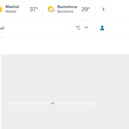
Madrid
Barcelona
Sevilla
37°
29°
Madrid
Barcelona
Sevilla
°C
uí
a los científicos