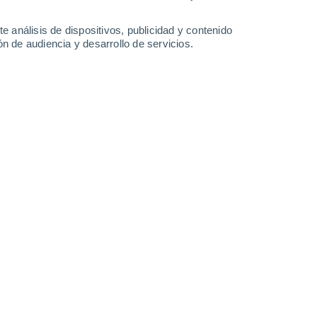
e análisis de dispositivos, publicidad y contenido
n de audiencia y desarrollo de servicios.
ar al planeta rojo en el centro del trabajo científico por unas
. Imagen generada con IA.
7/2026 10:33
6 min
las misiones de la NASA nos ofrecen una
e superior al conocido hasta ahora.
Las
 órbita y del rover Perseverance, que
ro
para estudiar la composición del terreno.