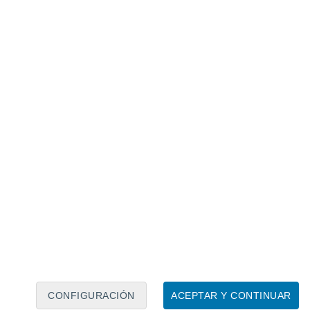
sario disponer de nuevos datos antes de
mágenes actuales no permiten resolver todas
a NASA muestran un planeta
nes de la NASA respaldan una idea cada vez
 Lejos de ser un mundo inmóvil,
Marte
geológicos que modifican lentamente su
CONFIGURACIÓN
ACEPTAR Y CONTINUAR