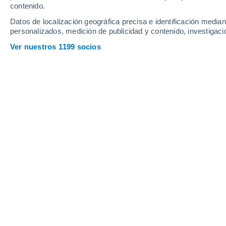
contenido.
Datos de localización geográfica precisa e identificación mediant
personalizados, medición de publicidad y contenido, investigació
Ver nuestros 1199 socios
Las nuevas imágenes de la NASA sobre Marte vuelven a situ
rocas cuya forma aún no tiene una explicación definitiva
Belén Valdehita
08/0
Las últimas fotografías enviadas por 
visión de Marte con un nivel de detall
imágenes proceden de las sondas en
continúa recorriendo el cráter Jeze