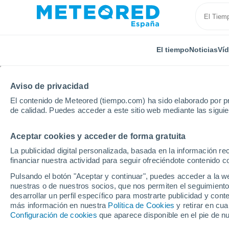
El tiempo
Noticias
Ví
TODAS
ACTUALIDAD
CIENCIA
PREDICCIÓN
AST
Aviso de privacidad
El contenido de Meteored (tiempo.com) ha sido elaborado por pr
de calidad. Puedes acceder a este sitio web mediante las sigui
Aceptar cookies y acceder de forma gratuita
La publicidad digital personalizada, basada en la información r
financiar nuestra actividad para seguir ofreciéndote contenido c
Inicio
Noticias
Actualidad
Junio ya triplica los
Pulsando el botón "Aceptar y continuar", puedes acceder a la w
nuestras o de nuestros socios, que nos permiten el seguimiento
desarrollar un perfil específico para mostrarte publicidad y co
Junio ya triplica los f
más información en nuestra
Política de Cookies
y retirar en cu
Configuración de cookies
que aparece disponible en el pie de n
temperaturas en Espa