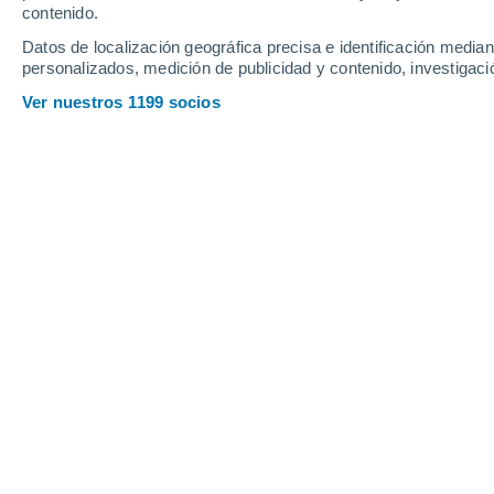
contenido.
Datos de localización geográfica precisa e identificación mediant
personalizados, medición de publicidad y contenido, investigació
Ver nuestros 1199 socios
El de 2025 ya se ha convertido en el mes de junio más c
Gloria Martín
24/06/
Las altas temperaturas de junio de
aumento de fallecimientos en Espa
Monitorización de la Mortalidad diari
de Epidemiología (CNE) del Instituto d