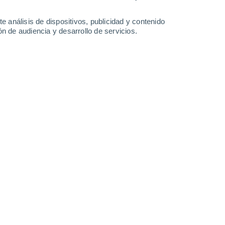
e análisis de dispositivos, publicidad y contenido
n de audiencia y desarrollo de servicios.
aluroso registrado en España.
2025 17:59
9 min
 2025 ha causado un preocupante
ña
. Según los últimos datos del Sistema de
a (MoMo), elaborado por el Centro Nacional
e Salud Carlos III,
la mortalidad atribuida