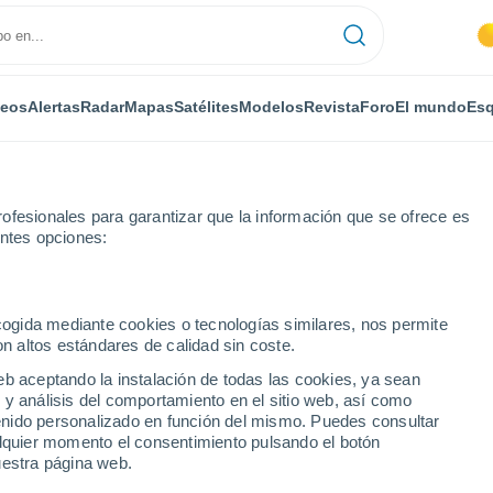
deos
Alertas
Radar
Mapas
Satélites
Modelos
Revista
Foro
El mundo
Esq
RONOMÍA
PLANTAS
OCIO
REVISTA
ofesionales para garantizar que la información que se ofrece es
entes opciones:
ecogida mediante cookies o tecnologías similares, nos permite
on altos estándares de calidad sin coste.
 fallecimientos por altas temperaturas en España de este mismo mes en
eb aceptando la instalación de todas las cookies, ya sean
 y análisis del comportamiento en el sitio web, así como
ntenido personalizado en función del mismo. Puedes consultar
allecimientos por altas
alquier momento el consentimiento pulsando el botón
uestra página web.
ña de este mismo mes en