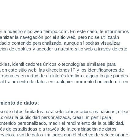
uperará las más de 8300 muertes
oda Europa acabó con la vida de 47.000
er a nuestro sitio web tiempo.com. En este caso, te informamos
tizar la navegación por el sitio web, pero no se utilizarán
lectivos más vulnerables y que deben
dad o contenido personalizado, aunque sí podrás visualizar
ción de cookies y acceder a nuestro sitio web a través de este
es, identificadores únicos o tecnologías similares para
n este sitio web, las direcciones IP y los identificadores de
rsonales en virtud de un interés legítimo, algo a lo que puedes
 al tratamiento de datos en cualquier momento haciendo clic en
miento de datos:
uso de datos limitados para seleccionar anuncios básicos, crear
ccionar la publicidad personalizada, crear un perfil para
ontenido personalizado, medir el rendimiento de la publicidad,
vés de estadísticas o a través de la combinación de datos
rvicios, uso de datos limitados con el objetivo de seleccionar el