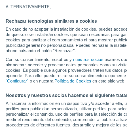
2024
ALTERNATIVAMENTE,
Todo apunta a que este año el país s
Rechazar tecnologías similares a cookies
atribuidas al calor en 2023, que en t
En caso de no aceptar la instalación de cookies, puedes acced
de que solo se instalarán cookies que sean necesarias para garan
personas, especialmente entre los co
cookies para analizar el comportamiento ni para mostrar publici
protegerse.
publicidad general no personalizada. Puedes rechazar la instala
abono pulsando el botón "Rechazar".
Con su consentimiento, nosotros y
nuestros socios
usamos cooki
almacenar, acceder y procesar datos personales como su visita e
cookies. Es posible que algunos proveedores traten tus datos pe
oponerte. Para ello, puede retirar su consentimiento u oponerse
"Configurar"
o en nuestra
Política de Cookies
en este sitio web.
Nosotros y nuestros socios hacemos el siguiente trata
Almacenar la información en un dispositivo y/o acceder a ella, 
perfiles para publicidad personalizada, utilizar perfiles para sele
personalizar el contenido, uso de perfiles para la selección de c
medir el rendimiento del contenido, comprender al público a tra
procedentes de diferentes fuentes, desarrollo y mejora de los se