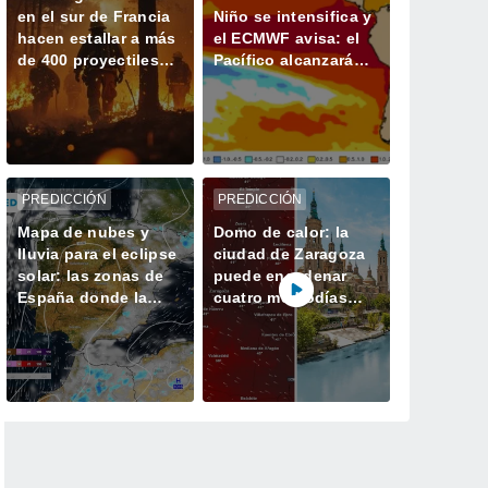
en el sur de Francia
Niño se intensifica y
hacen estallar a más
el ECMWF avisa: el
de 400 proyectiles
Pacífico alcanzará
olvidados de la
una anomalía récord
Segunda Guerra
superior a los 3 ºC
Mundial
PREDICCIÓN
PREDICCIÓN
Mapa de nubes y
Domo de calor: la
lluvia para el eclipse
ciudad de Zaragoza
solar: las zonas de
puede encadenar
España donde la
cuatro mediodías
nubosidad permitirá
con más de 40 ºC
verlo