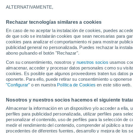
satélite
ALTERNATIVAMENTE,
Un satélite captó desde la órbita una 
Rechazar tecnologías similares a cookies
en el Pacífico Norte. El hallazgo no 
En caso de no aceptar la instalación de cookies, puedes acced
de que solo se instalarán cookies que sean necesarias para garan
revela cómo la energía del océano pued
cookies para analizar el comportamiento ni para mostrar publici
zonas muy lejanas.
publicidad general no personalizada. Puedes rechazar la instala
abono pulsando el botón "Rechazar".
Con su consentimiento, nosotros y
nuestros socios
usamos cooki
almacenar, acceder y procesar datos personales como su visita e
cookies. Es posible que algunos proveedores traten tus datos pe
oponerte. Para ello, puede retirar su consentimiento u oponerse
"Configurar"
o en nuestra
Política de Cookies
en este sitio web.
Nosotros y nuestros socios hacemos el siguiente trata
Almacenar la información en un dispositivo y/o acceder a ella, 
perfiles para publicidad personalizada, utilizar perfiles para sele
personalizar el contenido, uso de perfiles para la selección de c
medir el rendimiento del contenido, comprender al público a tra
procedentes de diferentes fuentes, desarrollo y mejora de los se