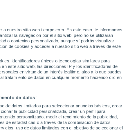
ola gigante generada por la tormenta Eddie
solo impresiona por su tamaño, también
er a nuestro sitio web tiempo.com. En este caso, te informamos
tizar la navegación por el sitio web, pero no se utilizarán
e viajar miles de kilómetros y afectar
dad o contenido personalizado, aunque sí podrás visualizar
ción de cookies y acceder a nuestro sitio web a través de este
es, identificadores únicos o tecnologías similares para
n este sitio web, las direcciones IP y los identificadores de
rsonales en virtud de un interés legítimo, algo a lo que puedes
 al tratamiento de datos en cualquier momento haciendo clic en
miento de datos:
uso de datos limitados para seleccionar anuncios básicos, crear
ccionar la publicidad personalizada, crear un perfil para
ontenido personalizado, medir el rendimiento de la publicidad,
vés de estadísticas o a través de la combinación de datos
rvicios, uso de datos limitados con el objetivo de seleccionar el