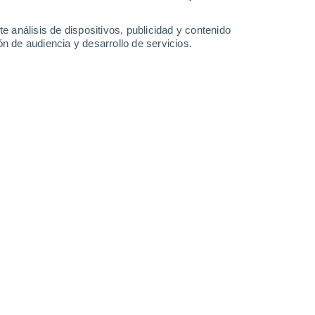
e análisis de dispositivos, publicidad y contenido
n de audiencia y desarrollo de servicios.
ada desde la órbita terrestre, inspirada en el registro satelital
ficativa de ola de 19,7 metros.
1/06/2026 08:59
6 min
 parecen sacadas de una película, pero
 puertos y costas habitadas. Una de ellas
la de casi 20 metros de altura,