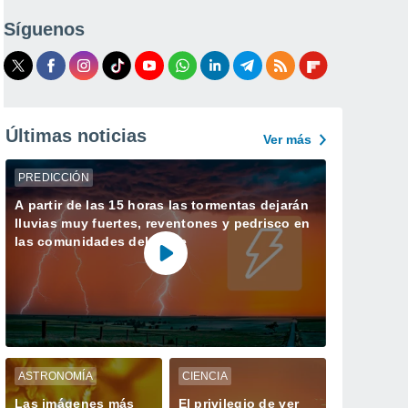
Síguenos
Últimas noticias
Ver más
PREDICCIÓN
A partir de las 15 horas las tormentas dejarán
lluvias muy fuertes, reventones y pedrisco en
las comunidades del norte
ASTRONOMÍA
CIENCIA
Las imágenes más
El privilegio de ver