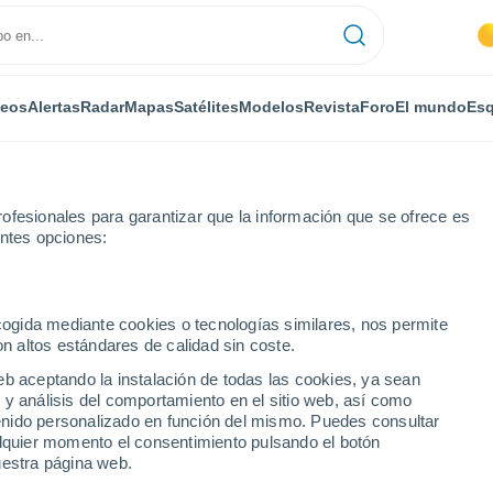
deos
Alertas
Radar
Mapas
Satélites
Modelos
Revista
Foro
El mundo
Esq
RONOMÍA
PLANTAS
OCIO
REVISTA
ofesionales para garantizar que la información que se ofrece es
entes opciones:
ecogida mediante cookies o tecnologías similares, nos permite
on altos estándares de calidad sin coste.
uerza desde el espacio: una ola de casi 20 metros fue registrada por un
eb aceptando la instalación de todas las cookies, ya sean
 y análisis del comportamiento en el sitio web, así como
ntenido personalizado en función del mismo. Puedes consultar
uerza desde el espacio:
alquier momento el consentimiento pulsando el botón
uestra página web.
ros fue registrada por un