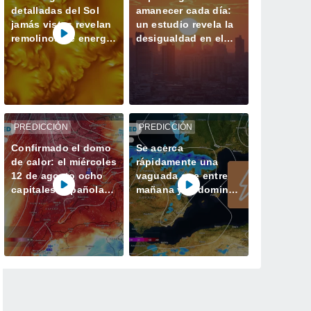
detalladas del Sol
amanecer cada día:
jamás vistas revelan
un estudio revela la
remolinos de energía
desigualdad en el
magnética
acceso a la luz
natural en las
ciudades
PREDICCIÓN
PREDICCIÓN
Confirmado el domo
Se acerca
de calor: el miércoles
rápidamente una
12 de agosto ocho
vaguada que entre
capitales españolas
mañana y el domingo
podrían alcanzar los
dejará tormentas con
40 ºC
lluvias fuertes y
granizo en España