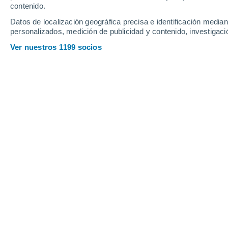
contenido.
Datos de localización geográfica precisa e identificación mediant
personalizados, medición de publicidad y contenido, investigació
Ver nuestros 1199 socios
Recreación visual de una ola gigante en mar abierto observ
de la tormenta Eddie, cuando SWOT midió una altura signi
Pamela Henríquez
0
Meteored Chile
El océano todavía guarda escenas que
que ocurren lejos de cámaras, costas,
fue registrada desde el espacio:
una o