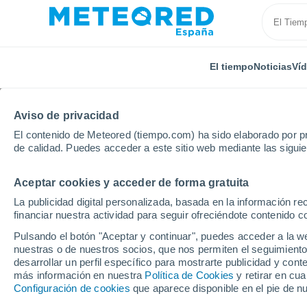
El tiempo
Noticias
Ví
TODAS
ACTUALIDAD
CIENCIA
PREDICCIÓN
AST
Aviso de privacidad
El contenido de Meteored (tiempo.com) ha sido elaborado por pr
de calidad. Puedes acceder a este sitio web mediante las sigui
Aceptar cookies y acceder de forma gratuita
La publicidad digital personalizada, basada en la información r
financiar nuestra actividad para seguir ofreciéndote contenido c
Inicio
Noticias
Actualidad
El océano mostró su f
Pulsando el botón "Aceptar y continuar", puedes acceder a la w
nuestras o de nuestros socios, que nos permiten el seguimiento
desarrollar un perfil específico para mostrarte publicidad y co
El océano mostró su f
más información en nuestra
Política de Cookies
y retirar en cu
Configuración de cookies
que aparece disponible en el pie de n
una ola de casi 20 met