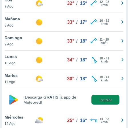
12
-
28
32°
/
15°
km/h
7 Ago
do en
 mismo.
sultar más
Mañana
16
-
32
33°
/
17°
 en nuestra
km/h
8 Ago
 Cookies
y
ualquier
Domingo
11
-
29
33°
/
18°
km/h
9 Ago
ento
 botón
ación de
Lunes
18
-
41
34°
/
18°
kies
km/h
10 Ago
 disponible
e nuestra
Martes
18
-
41
.
30°
/
18°
km/h
11 Ago
IVAMENTE,
¡Descarga
GRATIS
la app de
Instalar
Meteored!
as
 a cookies
Miércoles
 no aceptar
14
-
33
25°
/
16°
km/h
12 Ago
ón de