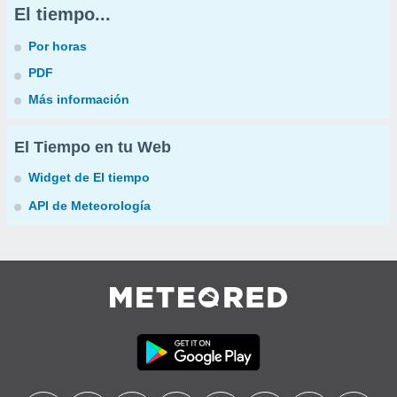
El tiempo...
Por horas
PDF
Más información
El Tiempo en tu Web
Widget de El tiempo
API de Meteorología