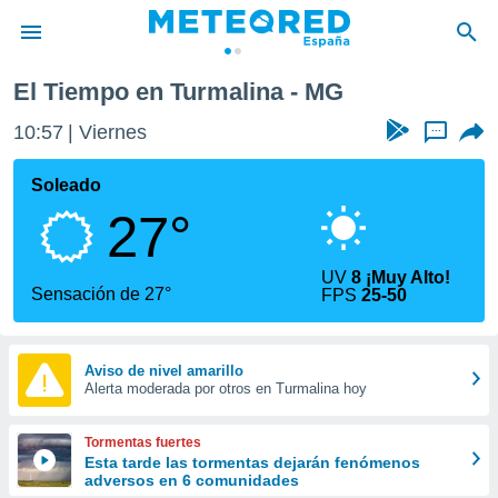
El Tiempo en Turmalina - MG
privacidad
10:57
Viernes
...
o de
tiempo.com)
borado por
Soleado
es para
27°
ue la
 que se
e calidad.
UV
8 ¡Muy Alto!
eder a este
Sensación de 27°
FPS
25-50
ediante las
opciones:
ookies y
Aviso de nivel amarillo
Alerta moderada por otros en Turmalina hoy
e forma
d digital
Tormentas fuertes
ada, basada
Esta tarde las tormentas dejarán fenómenos
adversos en 6 comunidades
mación