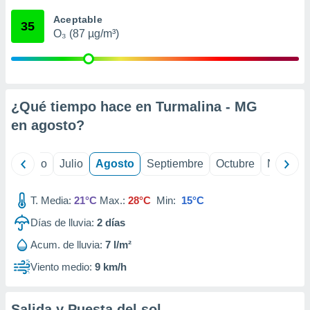
 seleccionar
o.
Aceptable
35
O₃ (87 µg/m³)
calización
precisa e
ión mediante
, publicidad
¿Qué tiempo hace en Turmalina - MG
dos,
en
agosto
?
 publicidad
,
ón de
yo
Junio
Julio
Agosto
Septiembre
Octubre
Noviemb
 desarrollo
s.
T. Media:
21°C
Max.:
28°C
Min:
15°C
tros 1199
ios
Días de lluvia:
2
días
Acum. de lluvia:
7 l/m²
Viento medio:
9 km/h
Salida y Puesta del sol