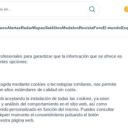
deos
Alertas
Radar
Mapas
Satélites
Modelos
Revista
Foro
El mundo
Esq
ofesionales para garantizar que la información que se ofrece es
entes opciones:
ecogida mediante cookies o tecnologías similares, nos permite
on altos estándares de calidad sin coste.
d - NSW
eb aceptando la instalación de todas las cookies, ya sean
 y análisis del comportamiento en el sitio web, así como
...
ntenido personalizado en función del mismo. Puedes consultar
alquier momento el consentimiento pulsando el botón
Por horas
uestra página web.
Intervalos nubosos en las
próximas horas