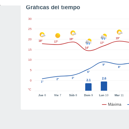
Gráficas del tiempo
30
25
19°
20
19°
18°
17°
17°
14°
15
10
9°
8°
5
6°
3°
2.6
2°
2.1
0
1°
°C
Jue
6
Vie
7
Sáb
8
Dom
9
Lun
10
Mar
11
Máxima