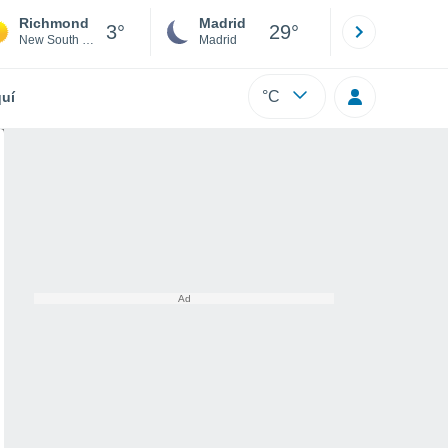
Richmond
Madrid
Barcelona
3°
29°
New South Wales
Madrid
Barcelona
°C
uí