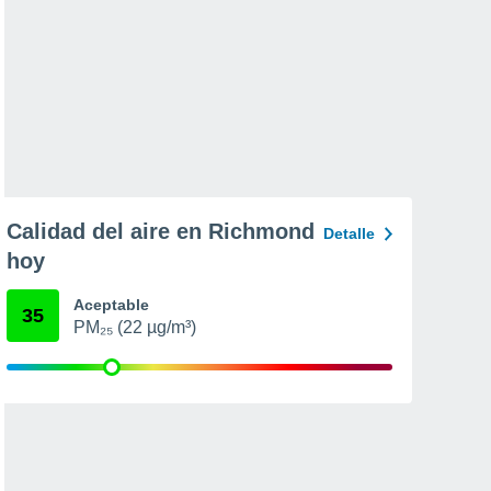
Calidad del aire en Richmond
Detalle
hoy
Aceptable
35
PM₂₅ (22 µg/m³)