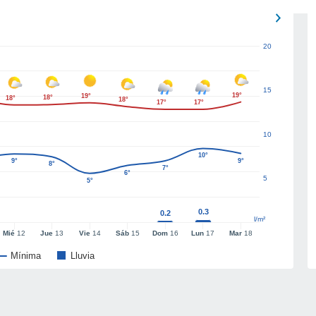
20
15
19°
19°
18°
18°
18°
17°
17°
10
10°
9°
9°
8°
7°
6°
5
5°
0.3
0.2
l/m²
Mié
12
Jue
13
Vie
14
Sáb
15
Dom
16
Lun
17
Mar
18
Mínima
Lluvia