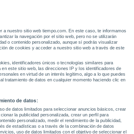
er a nuestro sitio web tiempo.com. En este caso, te informamos
tizar la navegación por el sitio web, pero no se utilizarán
dad o contenido personalizado, aunque sí podrás visualizar
ción de cookies y acceder a nuestro sitio web a través de este
s y
es, identificadores únicos o tecnologías similares para
n este sitio web, las direcciones IP y los identificadores de
rsonales en virtud de un interés legítimo, algo a lo que puedes
e nubosidad
Radar de lluvia
Satélites
Modelos
 al tratamiento de datos en cualquier momento haciendo clic en
miento de datos:
omingo
Lunes
Martes
Miércoles
uso de datos limitados para seleccionar anuncios básicos, crear
9 Ago
10 Ago
11 Ago
12 Ago
ccionar la publicidad personalizada, crear un perfil para
ontenido personalizado, medir el rendimiento de la publicidad,
vés de estadísticas o a través de la combinación de datos
rvicios, uso de datos limitados con el objetivo de seleccionar el
90%
90%