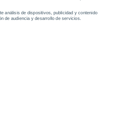
2.1 l/m²
2.6 l/m²
14°
/
6°
17°
/
9°
19°
/
8°
18°
/
9°
e análisis de dispositivos, publicidad y contenido
n de audiencia y desarrollo de servicios.
-
28
km/h
25
-
53
km/h
15
-
42
km/h
13
-
60
km/h
 de agosto
Noreste
1 Bajo
°
0
-
9 km/h
FPS:
no
Sureste
2 Bajo
°
2
-
12 km/h
FPS:
no
Sureste
3 Medio
°
3
-
14 km/h
FPS:
6-10
Este
3 Medio
°
4
-
15 km/h
FPS:
6-10