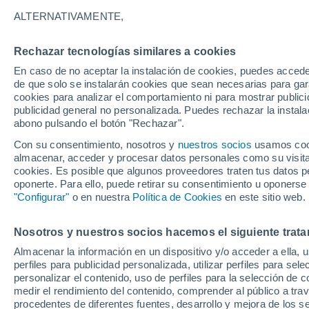
9°
ALTERNATIVAMENTE,
Rechazar tecnologías similares a cookies
Noreste
En caso de no aceptar la instalación de cookies, puedes acced
Sensación de 12°
0
-
9 km/h
de que solo se instalarán cookies que sean necesarias para garan
cookies para analizar el comportamiento ni para mostrar publici
publicidad general no personalizada. Puedes rechazar la instala
abono pulsando el botón "Rechazar".
Atención al fin de semana
España podrá registrar tormentas muy fuerte
Con su consentimiento, nosotros y
nuestros socios
usamos cooki
con fenómenos adversos
almacenar, acceder y procesar datos personales como su visita e
cookies. Es posible que algunos proveedores traten tus datos pe
El Tiempo 1 - 7 días
Por horas
Actualidad
Mapa d
oponerte. Para ello, puede retirar su consentimiento u oponerse
"Configurar"
o en nuestra
Política de Cookies
en este sitio web.
Nosotros y nuestros socios hacemos el siguiente trata
Mañana
Sábado
D
Hoy
Almacenar la información en un dispositivo y/o acceder a ella, 
7 Ago
8 Ago
6 Ago
perfiles para publicidad personalizada, utilizar perfiles para sele
personalizar el contenido, uso de perfiles para la selección de c
medir el rendimiento del contenido, comprender al público a tra
procedentes de diferentes fuentes, desarrollo y mejora de los se