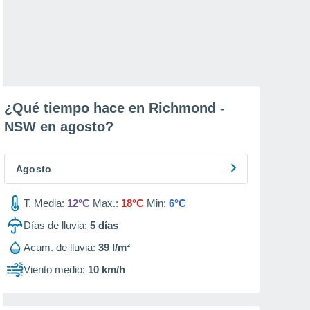
¿Qué tiempo hace en Richmond -
NSW en
agosto
?
Agosto
T. Media:
12°C
Max.:
18°C
Min:
6°C
Días de lluvia:
5
días
Acum. de lluvia:
39 l/m²
Viento medio:
10 km/h