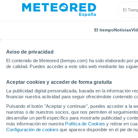
El tiempo
Noticias
Ví
Aviso de privacidad
El contenido de Meteored (tiempo.com) ha sido elaborado por pr
de calidad. Puedes acceder a este sitio web mediante las sigui
Aceptar cookies y acceder de forma gratuita
Inicio
Australia
Nueva Gales del Sur
Richmond
La publicidad digital personalizada, basada en la información r
financiar nuestra actividad para seguir ofreciéndote contenido c
El Tiempo en Richmon
Pulsando el botón "Aceptar y continuar", puedes acceder a la w
nuestras o de nuestros socios, que nos permiten el seguimiento
08:41
Jueves
desarrollar un perfil específico para mostrarte publicidad y co
más información en nuestra
Política de Cookies
y retirar en cu
Configuración de cookies
que aparece disponible en el pie de n
Soleado