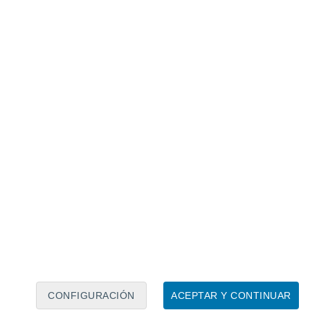
Calendario lunar
Lun
Mar
Mié
Jue
Vie
Sáb
Dom
6
7
8
9
10
11
12
13
14
15
16
17
18
19
CONFIGURACIÓN
ACEPTAR Y CONTINUAR