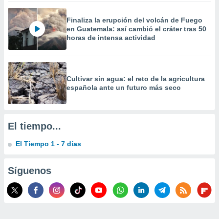
 la
Finaliza la erupción del volcán de Fuego
da, crear un
en Guatemala: así cambió el cráter tras 50
personalizar
horas de intensa actividad
o, uso de
a la
e contenido
do, medir el
Cultivar sin agua: el reto de la agricultura
 de la
española ante un futuro más seco
medir el
 del
 comprender
 través de
El tiempo...
s o a través
nación de
El Tiempo 1 - 7 días
edentes de
fuentes,
y mejora de
Síguenos
os, uso de
ados con el
 seleccionar
o.
calización