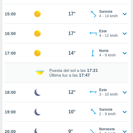
estra
ara seguir
Sureste
e contenido
17°
15:00
4
-
14
km/h
stándares
ACEPTAR
sin coste.
Y
Este
CONTINUAR
17°
16:00
 botón
4
-
12
km/h
continuar",
der a la
CONFIGURACIÓN
ndo la
Norte
14°
17:00
4
-
9
km/h
 de todas
, ya sean
de nuestros
Puesta del sol a las
17:21
 nos
Última luz a las
17:47
 y análisis
tamiento en
Este
12°
18:00
3
-
10
km/h
b, así como
un perfil
para
Sureste
10°
19:00
ublicidad y
2
-
9
km/h
do en
Noroeste
 mismo.
9°
20:00