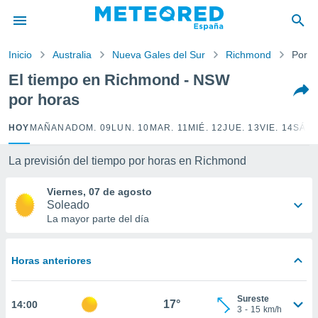
privacidad
o de
Inicio
Australia
Nueva Gales del Sur
Richmond
Por h
tiempo.com)
borado por
El tiempo en Richmond - NSW
es para
por horas
ue la
 que se
e calidad.
HOY
MAÑANA
DOM. 09
LUN. 10
MAR. 11
MIÉ. 12
JUE. 13
VIE. 14
SÁB.
eder a este
ediante las
La previsión del tiempo por horas en Richmond
opciones:
Viernes, 07 de agosto
ookies y
Soleado
e forma
La mayor parte del día
d digital
ada, basada
Horas anteriores
mación
ediante
ecnologías
Sureste
17°
14:00
nos permite
3
-
15
km/h