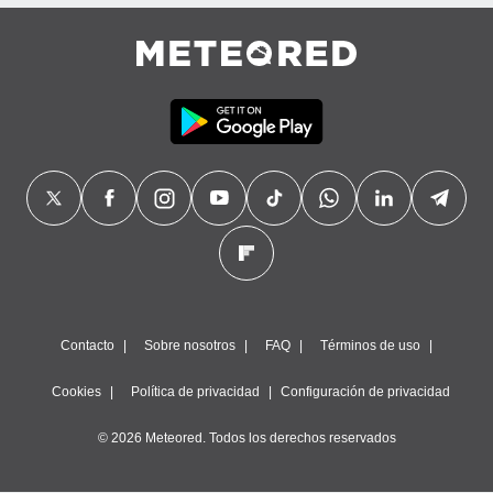
precisa e
ión mediante
, publicidad
dos,
 publicidad
,
ón de
 desarrollo
s.
tros 1199
ios
Contacto
Sobre nosotros
FAQ
Términos de uso
Cookies
Política de privacidad
Configuración de privacidad
© 2026 Meteored. Todos los derechos reservados