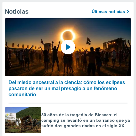
er momento
ic en
Noticias
Últimas noticias
o en
 Cookies
en
eb.
y
socios
el
to de
la
Del miedo ancestral a la ciencia: cómo los eclipses
 en un
pasaron de ser un mal presagio a un fenómeno
 y/o acceder
comunitario
 de datos
ara
 anuncios
30 años de la tragedia de Biescas: el
ar perfiles
camping se levantó en un barranco que ya
idad
sufrió dos grandes riadas en el siglo XX
a, utilizar
a