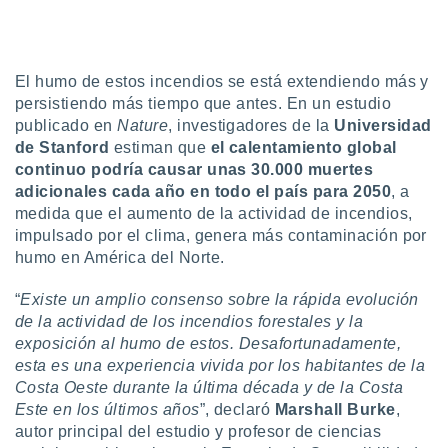
uedes
uestro sitio
.com. En
te
El humo de estos incendios se está extendiendo más y
 de que
talarán
persistiendo más tiempo que antes. En un estudio
e sean
publicado en
Nature
, investigadores de la
Universidad
para
de Stanford
estiman que
el calentamiento global
a
continuo podría causar unas 30.000 muertes
por el sitio
adicionales cada año en todo el país para 2050
, a
o se
medida que el aumento de la actividad de incendios,
cookies para
impulsado por el clima, genera más contaminación por
nto ni para
humo en América del Norte.
licidad o
“
Existe un amplio consenso sobre la rápida evolución
ado, aunque
de la actividad de los incendios forestales y la
sualizar
exposición al humo de estos. Desafortunadamente,
general no
esta es una experiencia vivida por los habitantes de la
ada. Puedes
 instalación
Costa Oeste durante la última década y de la Costa
y acceder a
Este en los últimos años
”, declaró
Marshall Burke
,
io web a
autor principal del estudio y profesor de ciencias
ste abono