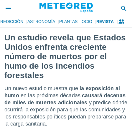
PREDICCIÓN
ASTRONOMÍA
PLANTAS
OCIO
REVISTA
privacidad
Un estudio revela que Estados
o de
tiempo.com)
Unidos enfrenta creciente
borado por
es para
número de muertos por el
ue la
humo de los incendios
 que se
e calidad.
forestales
eder a este
ediante las
opciones:
Un nuevo estudio muestra que
la exposición al
humo
en las próximas décadas
causará decenas
ookies y
de miles de muertes adicionales
y predice dónde
e forma
ocurrirá la exposición para que las comunidades y
los responsables políticos puedan prepararse para
d digital
ada, basada
la carga sanitaria.
mación