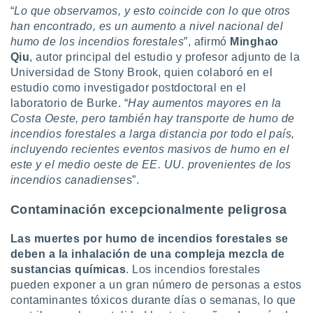
ento u
“
Lo que observamos, y esto coincide con lo que otros
han encontrado, es un aumento a nivel nacional del
 de datos
humo de los incendios forestales
”, afirmó
Minghao
er momento
Qiu
, autor principal del estudio y profesor adjunto de la
ic en
Universidad de Stony Brook, quien colaboró en el
o en
estudio como investigador postdoctoral en el
laboratorio de Burke. “
Hay aumentos mayores en la
 Cookies
en
eb.
Costa Oeste, pero también hay transporte de humo de
incendios forestales a larga distancia por todo el país,
y
incluyendo recientes eventos masivos de humo en el
socios
este y el medio oeste de EE. UU. provenientes de los
el
incendios canadiense
s”.
to de
Contaminación excepcionalmente peligrosa
la
Las muertes por humo de incendios forestales se
 en un
deben a la inhalación de una compleja mezcla de
 y/o acceder
 de datos
sustancias químicas
. Los incendios forestales
ara
pueden exponer a un gran número de personas a estos
 anuncios
contaminantes tóxicos durante días o semanas, lo que
ar perfiles