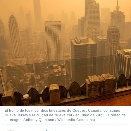
ediante
ecnologías
nos permite
estra
ara seguir
e contenido
stándares
ACEPTAR
sin coste.
Y
CONTINUAR
 botón
continuar",
der a la
CONFIGURACIÓN
ndo la
 de todas
, ya sean
de nuestros
 nos
 y análisis
tamiento en
b, así como
El humo de los incendios forestales de Quebec, Canadá, consumió
Nueva Jersey y la ciudad de Nueva York en junio de 2023. (Crédito de
un perfil
la imagen: Anthony Quintano / Wikimedia Commons)
para
ublicidad y