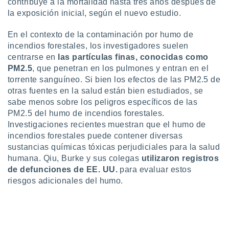
contribuye a la mortalidad hasta tres años después de
idad
la exposición inicial, según el nuevo estudio.
a, utilizar
a
En el contexto de la contaminación por humo de
 la
incendios forestales, los investigadores suelen
da, crear un
centrarse en
las partículas finas, conocidas como
personalizar
PM2.5
, que penetran en los pulmones y entran en el
o, uso de
torrente sanguíneo. Si bien los efectos de las PM2.5 de
a la
otras fuentes en la salud están bien estudiados, se
e contenido
sabe menos sobre los peligros específicos de las
do, medir el
PM2.5 del humo de incendios forestales.
 de la
medir el
Investigaciones recientes muestran que el humo de
 del
incendios forestales puede contener diversas
 comprender
sustancias químicas tóxicas perjudiciales para la salud
 través de
humana. Qiu, Burke y sus colegas
utilizaron registros
s o a través
de defunciones de EE. UU.
para evaluar estos
nación de
riesgos adicionales del humo.
edentes de
fuentes,
y mejora de
os, uso de
ados con el