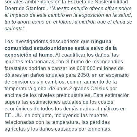
sociales ambientales en la Escuela de Sostenibilidad
 botón
Doerr de Stanford . “
Nuestro estudio ofrece cifras sobre
.
el impacto de este cambio en la exposición en la salud,
tanto ahora como en el futuro, a medida que el clima se
nto,
calienta
”.
cios
Los investigadores descubrieron que
ninguna
kies,
comunidad estadounidense está a salvo de la
ores únicos
as similares
exposición al humo
. Al cuantificar los daños, las
nar,
muertes relacionadas con el humo de los incendios
rocesar
forestales podrían alcanzar los 608 000 millones de
onales como
dólares en daños anuales para 2050, en un escenario
 este sitio
de emisiones sin cambios, con un aumento de la
recciones IP
temperatura global de unos 2 grados Celsius por
ficadores de
 posible
encima de los niveles preindustriales. Esta estimación
s
supera las estimaciones actuales de los costos
 traten tus
económicos de todos los demás daños climáticos en
nales en
EE. UU. en conjunto, incluyendo las muertes
 interés
relacionadas con la temperatura, las pérdidas
go a lo que
agrícolas y los daños causados por tormentas.
nerte. Para
retirar su