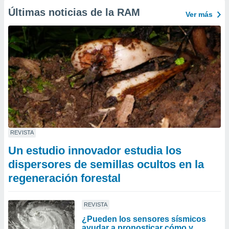
Últimas noticias de la RAM
Ver más
REVISTA
Un estudio innovador estudia los
dispersores de semillas ocultos en la
regeneración forestal
REVISTA
¿Pueden los sensores sísmicos
ayudar a pronosticar cómo y