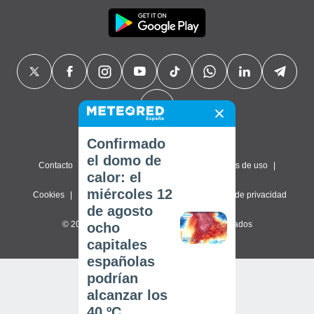
Confirmado
el domo de
Contacto
Sobre nosotros
FAQ
Términos de uso
calor: el
miércoles 12
Cookies
Política de privacidad
Configuración de privacidad
de agosto
© 2026 Meteored. Todos los derechos reservados
ocho
capitales
españolas
podrían
alcanzar los
40 ºC