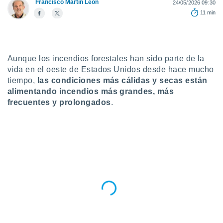
Francisco Martín León
24/05/2026 09:30
do en
11 min
 mismo.
sultar más
 en nuestra
 Cookies
y
Aunque los incendios forestales han sido parte de la
ualquier
vida en el oeste de Estados Unidos desde hace mucho
ento
tiempo,
las condiciones más cálidas y secas están
 botón
alimentando incendios más grandes, más
ación de
frecuentes y prolongados
.
kies
 disponible
e nuestra
.
IVAMENTE,
as
 a cookies
 no aceptar
ón de