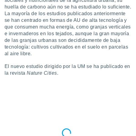
sociales y nutricionales de la agricultura urbana, su
ento u
huella de carbono aún no se ha estudiado lo suficiente.
La mayoría de los estudios publicados anteriormente
 de datos
se han centrado en formas de AU de alta tecnología y
er momento
que consumen mucha energía, como granjas verticales
ic en
o en
e invernaderos en los tejados, aunque la gran mayoría
de las granjas urbanas son decididamente de baja
 Cookies
en
tecnología: cultivos cultivados en el suelo en parcelas
eb.
al aire libre.
y
El nuevo estudio dirigido por la UM se ha publicado en
socios
la revista
Nature Cities
.
el
to de
la
 en un
 y/o acceder
 de datos
ara
 anuncios
ar perfiles