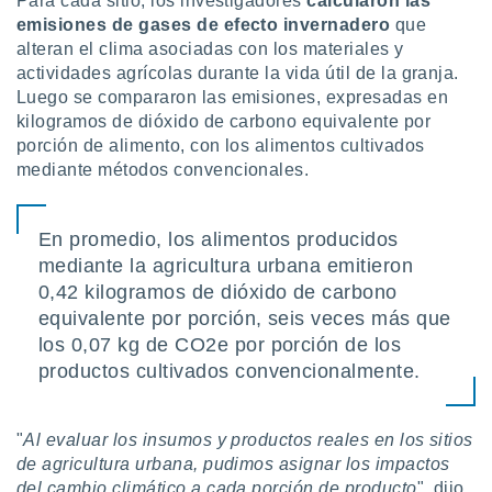
Para cada sitio, los investigadores
calcularon las
 seleccionar
o.
emisiones de gases de efecto invernadero
que
alteran el clima asociadas con los materiales y
calización
actividades agrícolas durante la vida útil de la granja.
precisa e
Luego se compararon las emisiones, expresadas en
ión mediante
kilogramos de dióxido de carbono equivalente por
, publicidad
porción de alimento, con los alimentos cultivados
mediante métodos convencionales.
dos,
 publicidad
,
En promedio, los alimentos producidos
ón de
mediante la agricultura urbana emitieron
 desarrollo
s.
0,42 kilogramos de dióxido de carbono
equivalente por porción, seis veces más que
tros 1199
ios
los 0,07 kg de CO2e por porción de los
productos cultivados convencionalmente.
"
Al evaluar los insumos y productos reales en los sitios
de agricultura urbana, pudimos asignar los impactos
del cambio climático a cada porción de producto
", dijo