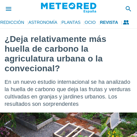
PREDICCIÓN
ASTRONOMÍA
PLANTAS
OCIO
REVISTA
privacidad
¿Deja relativamente más
o de
tiempo.com)
huella de carbono la
borado por
es para
agriculatura urbana o la
ue la
convecional?
 que se
e calidad.
eder a este
En un nuevo estudio internacional se ha analizado
ediante las
la huella de carbono que deja las frutas y verduras
opciones:
cultivadas en granjas y jardines urbanos. Los
ookies y
resultados son sorprendentes
e forma
d digital
ada, basada
mación