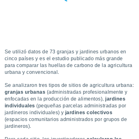
idad
a, utilizar
a
 la
da, crear un
personalizar
o, uso de
a la
Se utilizó datos de 73 granjas y jardines urbanos en
e contenido
cinco países y es el estudio publicado más grande
do, medir el
para comparar las huellas de carbono de la agricultura
 de la
urbana y convencional.
medir el
 del
Se analizaron tres tipos de sitios de agricultura urbana:
 comprender
granjas urbanas
(administradas profesionalmente y
 través de
s o a través
enfocadas en la producción de alimentos),
jardines
nación de
individuales
(pequeñas parcelas administradas por
edentes de
jardineros individuales) y
jardines colectivos
fuentes,
(espacios comunitarios administrados por grupos de
y mejora de
jardineros).
os, uso de
ados con el