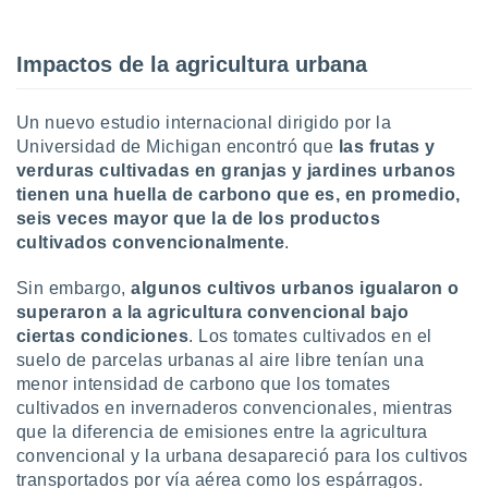
uedes
uestro sitio
.com. En
Impactos de la agricultura urbana
te
 de que
talarán
Un nuevo estudio internacional dirigido por la
e sean
Universidad de Michigan encontró que
las frutas y
para
verduras cultivadas en granjas y jardines urbanos
a
por el sitio
tienen una huella de carbono que es, en promedio,
o se
seis veces mayor que la de los productos
cookies para
cultivados convencionalmente
.
nto ni para
Sin embargo,
algunos cultivos urbanos igualaron o
licidad o
superaron a la agricultura convencional bajo
ciertas condiciones
. Los tomates cultivados en el
ado, aunque
sualizar
suelo de parcelas urbanas al aire libre tenían una
general no
menor intensidad de carbono que los tomates
ada. Puedes
cultivados en invernaderos convencionales, mientras
 instalación
que la diferencia de emisiones entre la agricultura
y acceder a
convencional y la urbana desapareció para los cultivos
io web a
transportados por vía aérea como los espárragos.
ste abono