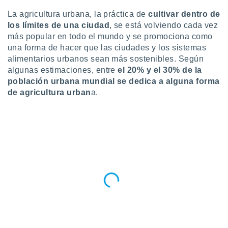
do en
La agricultura urbana, la práctica de
cultivar dentro de
 mismo.
los límites de una ciudad
, se está volviendo cada vez
sultar más
más popular en todo el mundo y se promociona como
 en nuestra
una forma de hacer que las ciudades y los sistemas
 Cookies
y
alimentarios urbanos sean más sostenibles. Según
ualquier
algunas estimaciones, entre
el 20% y el 30% de la
ento
población urbana mundial se dedica a alguna forma
 botón
de agricultura urban
a.
ación de
kies
 disponible
e nuestra
.
IVAMENTE,
as
 a cookies
 no aceptar
ón de