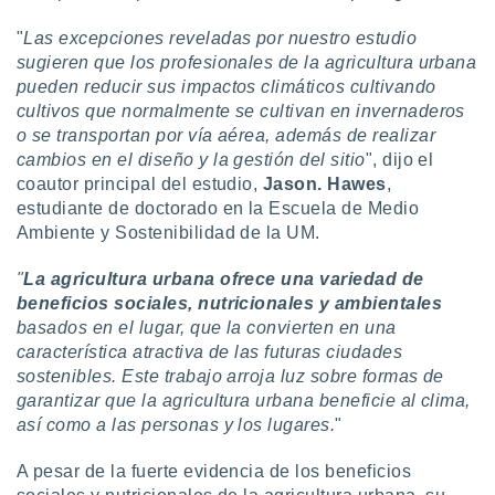
 botón
.
"
Las excepciones reveladas por nuestro estudio
sugieren que los profesionales de la agricultura urbana
pueden reducir sus impactos climáticos cultivando
nto,
cultivos que normalmente se cultivan en invernaderos
cios
o se transportan por vía aérea, además de realizar
kies,
cambios en el diseño y la gestión del sitio
", dijo el
ores únicos
coautor principal del estudio,
Jason. Hawes
,
as similares
estudiante de doctorado en la Escuela de Medio
nar,
Ambiente y Sostenibilidad de la UM.
rocesar
onales como
"
La agricultura urbana ofrece una variedad de
 este sitio
recciones IP
beneficios sociales, nutricionales y ambientales
ficadores de
basados en el lugar, que la convierten en una
 posible
característica atractiva de las futuras ciudades
s
sostenibles. Este trabajo arroja luz sobre formas de
 traten tus
garantizar que la agricultura urbana beneficie al clima,
nales en
así como a las personas y los lugares.
"
 interés
go a lo que
nerte. Para
A pesar de la fuerte evidencia de los beneficios
retirar su