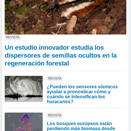
REVISTA
Un estudio innovador estudia los
dispersores de semillas ocultos en la
regeneración forestal
REVISTA
¿Pueden los sensores sísmicos
ayudar a pronosticar cómo y
cuándo se intensifican los
huracanes?
REVISTA
Los bosques europeos están
perdiendo más biomasa desde