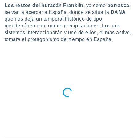
Los restos del huracán Franklin
, ya como
borrasca
,
do en
se van a acercar a España, donde se sitúa la
DANA
 mismo.
que nos deja un temporal histórico de tipo
sultar más
 en nuestra
mediterráneo con fuertes precipitaciones. Los dos
 Cookies
y
sistemas interaccionarán y uno de ellos, el más activo,
ualquier
tomará el protagonismo del tiempo en España.
ento
 botón
ación de
kies
 disponible
e nuestra
.
IVAMENTE,
as
 a cookies
 no aceptar
ón de