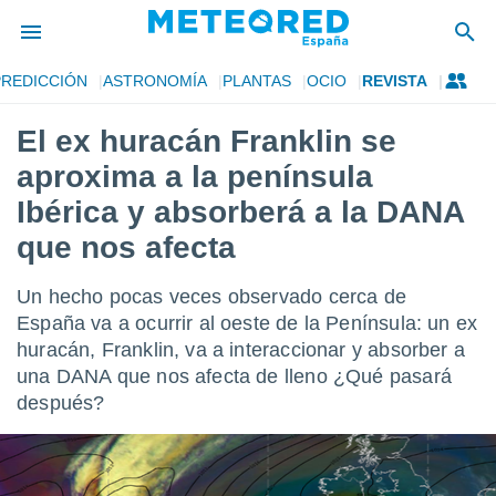
PREDICCIÓN
ASTRONOMÍA
PLANTAS
OCIO
REVISTA
privacidad
El ex huracán Franklin se
o de
tiempo.com)
aproxima a la península
borado por
es para
Ibérica y absorberá a la DANA
ue la
que nos afecta
 que se
e calidad.
eder a este
Un hecho pocas veces observado cerca de
ediante las
España va a ocurrir al oeste de la Península: un ex
opciones:
huracán, Franklin, va a interaccionar y absorber a
ookies y
una DANA que nos afecta de lleno ¿Qué pasará
e forma
después?
d digital
ada, basada
mación