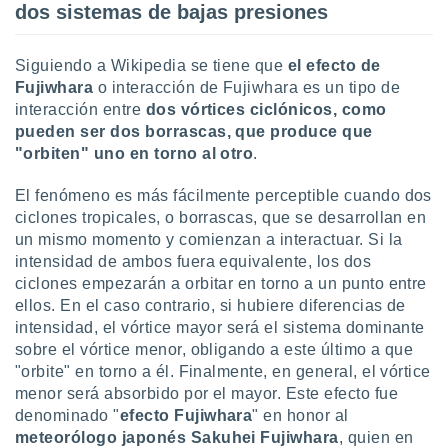
dos sistemas de bajas presiones
ento u
 de datos
Siguiendo a Wikipedia se tiene que
el efecto de
er momento
Fujiwhara
o interacción de Fujiwhara es un tipo de
ic en
interacción entre
dos vórtices ciclónicos, como
o en
pueden ser dos borrascas, que produce que
 Cookies
en
"orbiten" uno en torno al otro
.
eb.
El fenómeno es más fácilmente perceptible cuando dos
y
ciclones tropicales, o borrascas, que se desarrollan en
socios
un mismo momento y comienzan a interactuar. Si la
el
intensidad de ambos fuera equivalente, los dos
to de
ciclones empezarán a orbitar en torno a un punto entre
ellos. En el caso contrario, si hubiere diferencias de
intensidad, el vórtice mayor será el sistema dominante
la
 en un
sobre el vórtice menor, obligando a este último a que
 y/o acceder
"orbite" en torno a él. Finalmente, en general, el vórtice
 de datos
menor será absorbido por el mayor. Este efecto fue
ara
denominado "
efecto Fujiwhara
" en honor al
 anuncios
meteorólogo japonés Sakuhei Fujiwhara
, quien en
ar perfiles