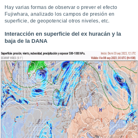
 seleccionar
o.
Hay varias formas de observar o prever el efecto
Fujiwhara, analizado los campos de presión en
calización
superficie, de geopotencial otros niveles, etc.
precisa e
ión mediante
Interacción en superficie del ex huracán y la
, publicidad
baja de la DANA
dos,
 publicidad
,
ón de
 desarrollo
s.
tros 1199
ios