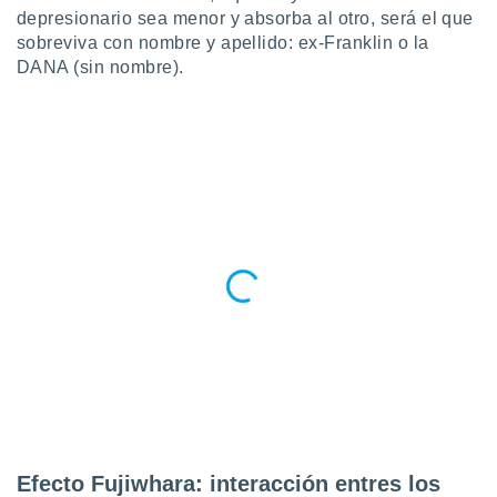
 botón
depresionario sea menor y absorba al otro, será el que
.
sobreviva con nombre y apellido: ex-Franklin o la
DANA (sin nombre).
nto,
cios
kies,
ores únicos
as similares
nar,
rocesar
onales como
 este sitio
recciones IP
ficadores de
 posible
s
 traten tus
nales en
 interés
go a lo que
nerte. Para
Efecto Fujiwhara: interacción entres los
retirar su