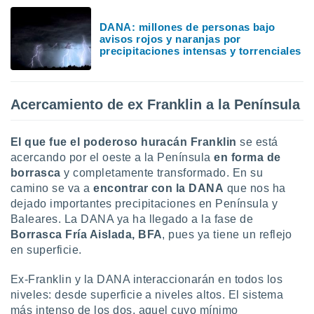
uedes
uestro sitio
DANA: millones de personas bajo
.com. En
avisos rojos y naranjas por
te
precipitaciones intensas y torrenciales
 de que
talarán
e sean
para
Acercamiento de ex Franklin a la Península
a
por el sitio
o se
El que fue el poderoso huracán Franklin
se está
cookies para
acercando por el oeste a la Península
en forma de
borrasca
y completamente transformado. En su
nto ni para
camino se va a
encontrar con la DANA
que nos ha
licidad o
dejado importantes precipitaciones en Península y
ado, aunque
Baleares. La DANA ya ha llegado a la fase de
sualizar
Borrasca Fría Aislada, BFA
, pues ya tiene un reflejo
general no
en superficie.
ada. Puedes
 instalación
Ex-Franklin y la DANA interaccionarán en todos los
y acceder a
niveles: desde superficie a niveles altos. El sistema
io web a
más intenso de los dos, aquel cuyo mínimo
ste abono