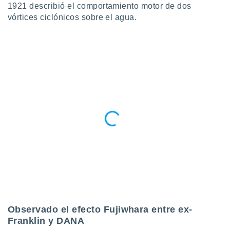
1921 describió el comportamiento motor de dos
idad
a, utilizar
vórtices ciclónicos sobre el agua.
a
 la
da, crear un
personalizar
o, uso de
a la
e contenido
do, medir el
 de la
medir el
 del
 comprender
 través de
s o a través
nación de
edentes de
fuentes,
y mejora de
Observado el efecto Fujiwhara entre ex-
os, uso de
Franklin y DANA
ados con el