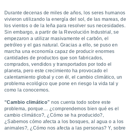
uedes
uestro sitio
Durante decenas de miles de años, los seres humanos
.com. En
te
vivieron utilizando la energía del sol, de las mareas, de
 de que
los vientos o de la leña para resolver sus necesidades.
talarán
Sin embargo, a partir de la Revolución Industrial, se
e sean
empezaron a utilizar masivamente el carbón, el
para
petróleo y el gas natural. Gracias a ello, se puso en
a
marcha una economía capaz de producir enormes
por el sitio
o se
cantidades de productos que son fabricados,
cookies para
comprados, vendidos y transportados por todo el
planeta, pero este crecimiento ha provocado el
nto ni para
calentamiento global y con él, el cambio climático, un
licidad o
problema ecológico que pone en riesgo la vida tal y
como la conocemos.
ado, aunque
sualizar
general no
“Cambio climático”
nos cuenta todo sobre este
ada. Puedes
problema, porque… ¿comprendemos bien qué es el
 instalación
cambio climático?, ¿Cómo se ha producido?,
y acceder a
¿Sabemos cómo afecta a los bosques, al agua o a los
io web a
animales?, ¿Cómo nos afecta a las personas? Y, sobre
ste abono