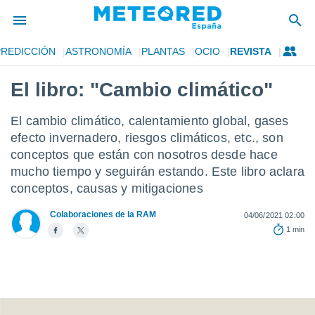
PREDICCIÓN
ASTRONOMÍA
PLANTAS
OCIO
REVISTA
privacidad
El libro: "Cambio climático"
o de
tiempo.com)
borado por
El cambio climático, calentamiento global, gases
es para
efecto invernadero, riesgos climáticos, etc., son
ue la
 que se
conceptos que están con nosotros desde hace
e calidad.
mucho tiempo y seguirán estando. Este libro aclara
eder a este
conceptos, causas y mitigaciones
ediante las
opciones:
Colaboraciones de la RAM
04/06/2021 02:00
1 min
ookies y
e forma
d digital
ada, basada
mación