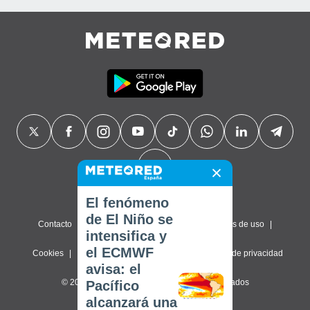
El fenómeno
de El Niño se
Contacto
Sobre nosotros
FAQ
Términos de uso
intensifica y
el ECMWF
Cookies
Política de privacidad
Configuración de privacidad
avisa: el
© 2026 Meteored. Todos los derechos reservados
Pacífico
alcanzará una