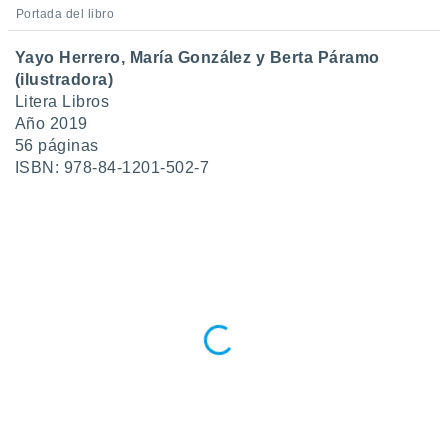
Portada del libro
do en
 mismo.
Yayo Herrero, María González y Berta Páramo
sultar más
(ilustradora)
 en nuestra
Litera Libros
 Cookies
y
ualquier
Año 2019
56 páginas
ento
ISBN: 978-84-1201-502-7
 botón
ación de
kies
 disponible
e nuestra
.
IVAMENTE,
as
 a cookies
 no aceptar
ón de