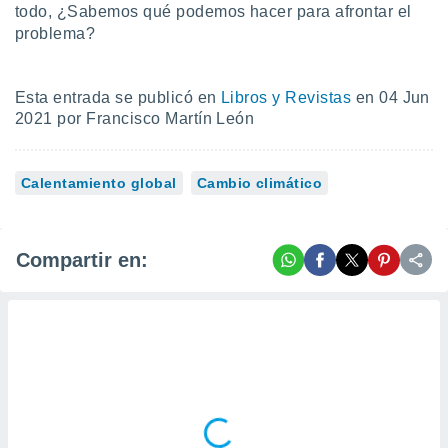
todo, ¿Sabemos qué podemos hacer para afrontar el
 botón
.
problema?
nto,
Esta entrada se publicó en
Libros y Revistas
en 04 Jun
2021 por Francisco Martín León
cios
kies,
ores únicos
as similares
Calentamiento global
Cambio climático
nar,
rocesar
onales como
 este sitio
Compartir en:
recciones IP
ficadores de
 posible
s
 traten tus
nales en
 interés
go a lo que
nerte. Para
retirar su