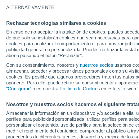
ALTERNATIVAMENTE,
Módulo de enseñanza COMET. Esta bre
usar los productos sobre malla del GL
Rechazar tecnologías similares a cookies
por área (Flash Extent Density, FED).
En caso de no aceptar la instalación de cookies, puedes acced
de que solo se instalarán cookies que sean necesarias para garan
cookies para analizar el comportamiento ni para mostrar publici
publicidad general no personalizada. Puedes rechazar la instala
abono pulsando el botón "Rechazar".
Con su consentimiento, nosotros y
nuestros socios
usamos cooki
almacenar, acceder y procesar datos personales como su visita e
cookies. Es posible que algunos proveedores traten tus datos pe
oponerte. Para ello, puede retirar su consentimiento u oponerse
"Configurar"
o en nuestra
Política de Cookies
en este sitio web.
Nosotros y nuestros socios hacemos el siguiente trata
Almacenar la información en un dispositivo y/o acceder a ella, 
perfiles para publicidad personalizada, utilizar perfiles para sele
personalizar el contenido, uso de perfiles para la selección de c
medir el rendimiento del contenido, comprender al público a tra
procedentes de diferentes fuentes, desarrollo y mejora de los se