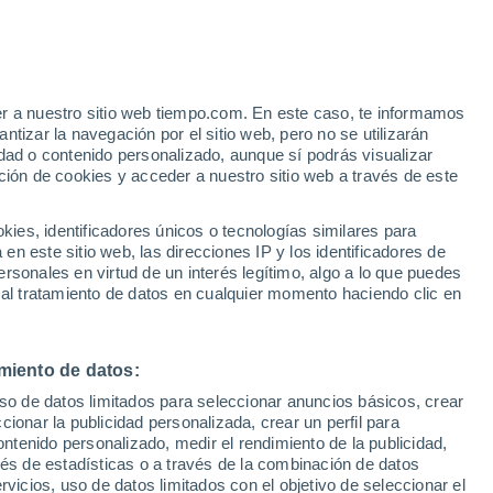
ve lección presenta los beneficios de
M, especialmente la densidad de destellos
er a nuestro sitio web tiempo.com. En este caso, te informamos
tizar la navegación por el sitio web, pero no se utilizarán
dad o contenido personalizado, aunque sí podrás visualizar
ción de cookies y acceder a nuestro sitio web a través de este
es, identificadores únicos o tecnologías similares para
n este sitio web, las direcciones IP y los identificadores de
rsonales en virtud de un interés legítimo, algo a lo que puedes
 al tratamiento de datos en cualquier momento haciendo clic en
miento de datos:
uso de datos limitados para seleccionar anuncios básicos, crear
ccionar la publicidad personalizada, crear un perfil para
ontenido personalizado, medir el rendimiento de la publicidad,
vés de estadísticas o a través de la combinación de datos
rvicios, uso de datos limitados con el objetivo de seleccionar el