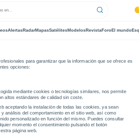
deos
Alertas
Radar
Mapas
Satélites
Modelos
Revista
Foro
El mundo
Esq
ONOMÍA
PLANTAS
OCIO
REVISTA
ofesionales para garantizar que la información que se ofrece es
entes opciones:
ecogida mediante cookies o tecnologías similares, nos permite
on altos estándares de calidad sin coste.
 GOES-R: ejemplos sobre Norteamérica
eb aceptando la instalación de todas las cookies, ya sean
 y análisis del comportamiento en el sitio web, así como
ntenido personalizado en función del mismo. Puedes consultar
oestacionario de GOES-
alquier momento el consentimiento pulsando el botón
uestra página web.
teamérica