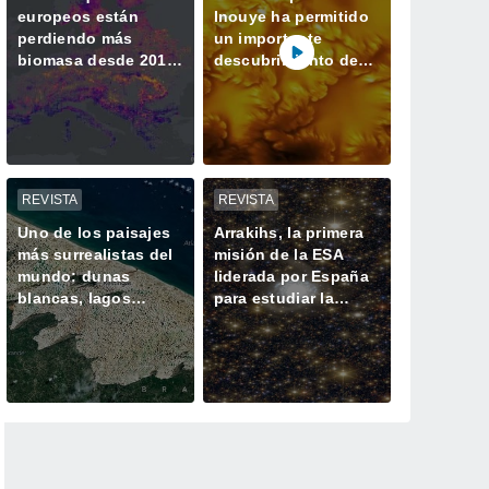
europeos están
Inouye ha permitido
perdiendo más
un importante
biomasa desde 2018
descubrimiento de
y almacenando
un proceso solar
menos CO2
oculto hasta ahora
REVISTA
REVISTA
Uno de los paisajes
Arrakihs, la primera
más surrealistas del
misión de la ESA
mundo: dunas
liderada por España
blancas, lagos
para estudiar la
azules oscuros y
historia oculta de las
verde vegetación
galaxias