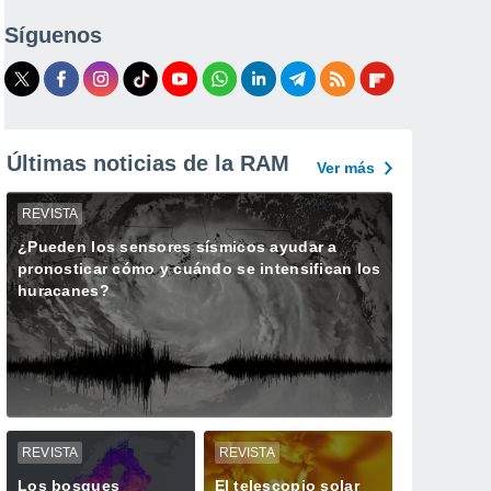
Síguenos
Últimas noticias de la RAM
Ver más
REVISTA
¿Pueden los sensores sísmicos ayudar a
pronosticar cómo y cuándo se intensifican los
huracanes?
REVISTA
REVISTA
Los bosques
El telescopio solar