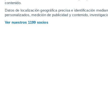
contenido.
Datos de localización geográfica precisa e identificación mediant
personalizados, medición de publicidad y contenido, investigació
Ver nuestros 1199 socios
Colaboraciones de la
RAM
GOES-R Geostationary Lightning M
Idiomas: Inglés
Fecha de publicación: 2019-01-04
Nivel de dificultad: 1 '
Tiempo de estudio: .75 - 1.00 h
Incluye sonido: no
Complementos necesarios: no