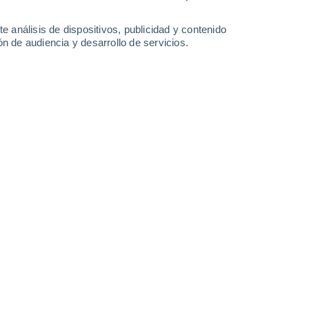
e análisis de dispositivos, publicidad y contenido
n de audiencia y desarrollo de servicios.
06/01/2019 23:40
2 min
apper (GLM) North America Examples