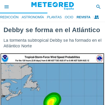
PREDICCIÓN
ASTRONOMÍA
PLANTAS
OCIO
REVISTA
privacidad
Debby se forma en el Atlántico
o de
tiempo.com)
borado por
La tormenta subtropical Debby se ha formado en el
es para
Atlántico Norte
ue la
 que se
e calidad.
eder a este
ediante las
opciones:
ookies y
e forma
d digital
ada, basada
mación