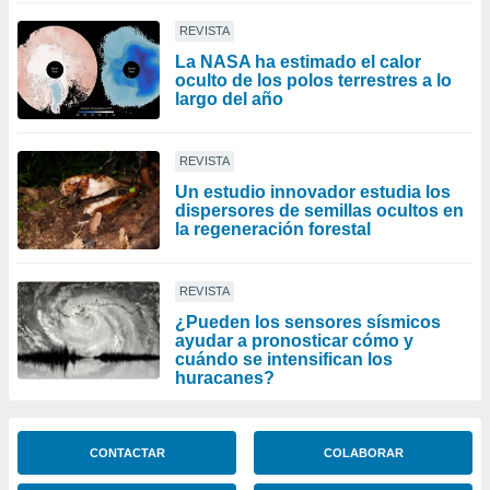
REVISTA
La NASA ha estimado el calor
oculto de los polos terrestres a lo
largo del año
REVISTA
Un estudio innovador estudia los
dispersores de semillas ocultos en
la regeneración forestal
REVISTA
¿Pueden los sensores sísmicos
ayudar a pronosticar cómo y
cuándo se intensifican los
huracanes?
CONTACTAR
COLABORAR