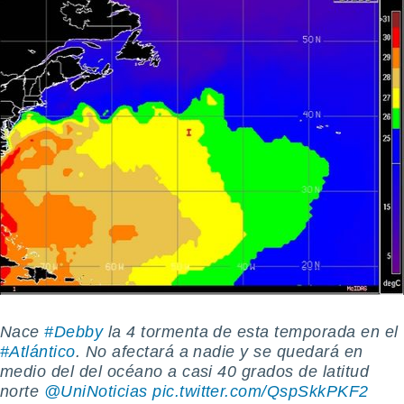
uedes
uestro sitio
.com. En
te
 de que
talarán
e sean
para
a
por el sitio
o se
cookies para
nto ni para
licidad o
ado, aunque
sualizar
general no
Nace
#Debby
la 4 tormenta de esta temporada en el
ada. Puedes
 instalación
#Atlántico
. No afectará a nadie y se quedará en
y acceder a
medio del del océano a casi 40 grados de latitud
io web a
norte
@UniNoticias
pic.twitter.com/QspSkkPKF2
ste abono