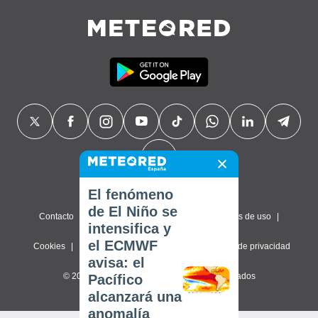
El fenómeno
de El Niño se
Contacto
Sobre nosotros
FAQ
Términos de uso
intensifica y
el ECMWF
Cookies
Política de privacidad
Configuración de privacidad
avisa: el
© 2026 Meteored. Todos los derechos reservados
Pacífico
alcanzará una
anomalía