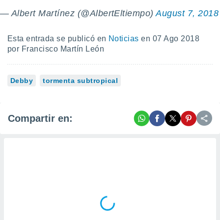
 botón
— Albert Martínez (@AlbertEltiempo)
August 7, 2018
.
Esta entrada se publicó en
Noticias
en 07 Ago 2018
nto,
por Francisco Martín León
cios
kies,
ores únicos
Debby
tormenta subtropical
as similares
nar,
rocesar
onales como
Compartir en:
 este sitio
recciones IP
ficadores de
 posible
s
 traten tus
nales en
 interés
go a lo que
nerte. Para
retirar su