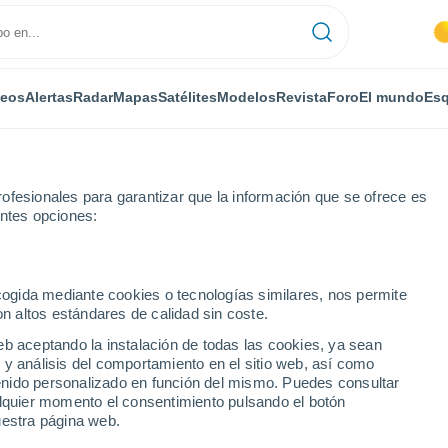
deos
Alertas
Radar
Mapas
Satélites
Modelos
Revista
Foro
El mundo
Esq
ONOMÍA
PLANTAS
OCIO
REVISTA
ofesionales para garantizar que la información que se ofrece es
entes opciones:
ecogida mediante cookies o tecnologías similares, nos permite
on altos estándares de calidad sin coste.
al de posible formación de una tormenta tropical
eb aceptando la instalación de todas las cookies, ya sean
 y análisis del comportamiento en el sitio web, así como
ntenido personalizado en función del mismo. Puedes consultar
 un avance especial de
alquier momento el consentimiento pulsando el botón
uestra página web.
una tormenta tropical