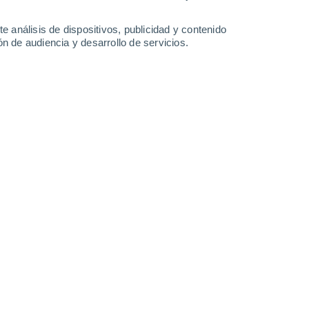
e análisis de dispositivos, publicidad y contenido
n de audiencia y desarrollo de servicios.
04/05/2018 16:05
1 min
i FL 1045 a.m. EDT 4 de mayo de 2018
y Golfo de México:
as eléctricas cerca de las Bahamas está