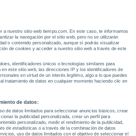
alta casi un mes para que empiece la
n la cuenca atlántica, pero la atmósfera
es.
er a nuestro sitio web tiempo.com. En este caso, te informamos
tizar la navegación por el sitio web, pero no se utilizarán
dad o contenido personalizado, aunque sí podrás visualizar
ción de cookies y acceder a nuestro sitio web a través de este
es, identificadores únicos o tecnologías similares para
n este sitio web, las direcciones IP y los identificadores de
rsonales en virtud de un interés legítimo, algo a lo que puedes
 al tratamiento de datos en cualquier momento haciendo clic en
miento de datos:
uso de datos limitados para seleccionar anuncios básicos, crear
ccionar la publicidad personalizada, crear un perfil para
ontenido personalizado, medir el rendimiento de la publicidad,
vés de estadísticas o a través de la combinación de datos
rvicios, uso de datos limitados con el objetivo de seleccionar el