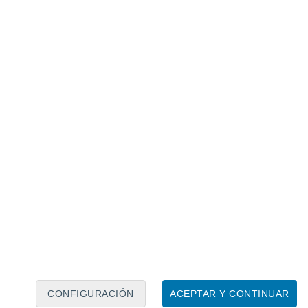
al tiene pocas posibilidades de ser
os.
 04 May 2018 por Francisco Martín León
C
Sistema subtropical
CONFIGURACIÓN
ACEPTAR Y CONTINUAR