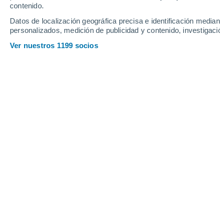
contenido.
Datos de localización geográfica precisa e identificación mediant
personalizados, medición de publicidad y contenido, investigació
Ver nuestros 1199 socios
Perspectiva meteorológica tropical especial
Colaboraciones de la
RAM
NWS National Hurricane Center Miam
Para el Atlántico Norte... Mar Caribe 
Una gran área de chubascos y torment