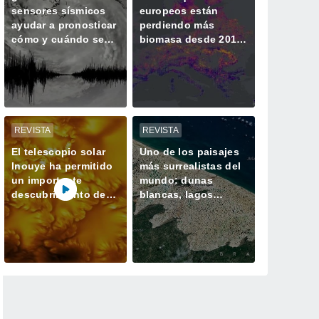
sensores sísmicos
europeos están
ayudar a pronosticar
perdiendo más
cómo y cuándo se
biomasa desde 2018
intensifican los
y almacenando
huracanes?
menos CO2
REVISTA
REVISTA
El telescopio solar
Uno de los paisajes
Inouye ha permitido
más surrealistas del
un importante
mundo: dunas
descubrimiento de
blancas, lagos
un proceso solar
azules oscuros y
oculto hasta ahora
verde vegetación