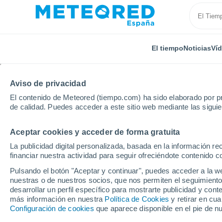
El tiempo
Noticias
Ví
TODAS
ACTUALIDAD
CIENCIA
PREDICCIÓN
ASTR
Aviso de privacidad
El contenido de Meteored (tiempo.com) ha sido elaborado por pr
de calidad. Puedes acceder a este sitio web mediante las sigui
Aceptar cookies y acceder de forma gratuita
La publicidad digital personalizada, basada en la información r
financiar nuestra actividad para seguir ofreciéndote contenido c
Inicio
Ram
El CNH/NHC ha emitido un avance especi
Pulsando el botón "Aceptar y continuar", puedes acceder a la w
nuestras o de nuestros socios, que nos permiten el seguimiento
desarrollar un perfil específico para mostrarte publicidad y co
El CNH/NHC ha emitido
más información en nuestra
Política de Cookies
y retirar en cu
Configuración de cookies
que aparece disponible en el pie de n
posible formación de 