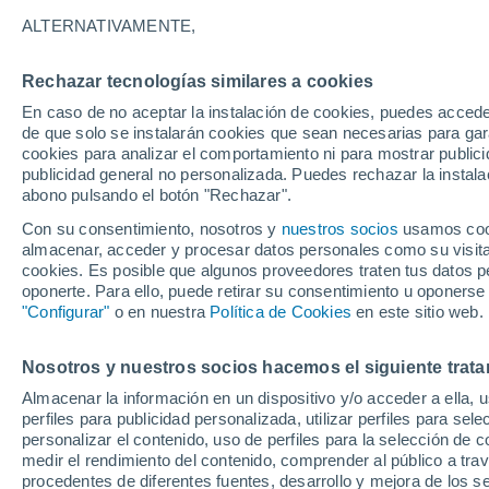
ALTERNATIVAMENTE,
Estamos al inicio de mayo de 2018 y f
temporada oficial de huracanes 2018 e
Rechazar tecnologías similares a cookies
no conoce fronteras ni periodos oficial
En caso de no aceptar la instalación de cookies, puedes acced
de que solo se instalarán cookies que sean necesarias para garan
cookies para analizar el comportamiento ni para mostrar publici
publicidad general no personalizada. Puedes rechazar la instala
abono pulsando el botón "Rechazar".
Con su consentimiento, nosotros y
nuestros socios
usamos cooki
almacenar, acceder y procesar datos personales como su visita e
cookies. Es posible que algunos proveedores traten tus datos pe
oponerte. Para ello, puede retirar su consentimiento u oponerse
"Configurar"
o en nuestra
Política de Cookies
en este sitio web.
Nosotros y nuestros socios hacemos el siguiente trata
Almacenar la información en un dispositivo y/o acceder a ella, 
perfiles para publicidad personalizada, utilizar perfiles para sele
personalizar el contenido, uso de perfiles para la selección de c
medir el rendimiento del contenido, comprender al público a tra
procedentes de diferentes fuentes, desarrollo y mejora de los se