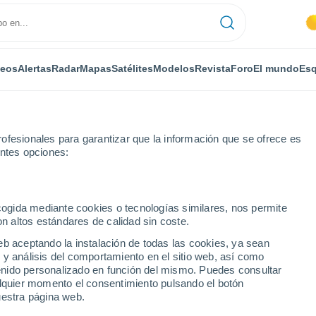
deos
Alertas
Radar
Mapas
Satélites
Modelos
Revista
Foro
El mundo
Esq
ONOMÍA
PLANTAS
OCIO
REVISTA
ofesionales para garantizar que la información que se ofrece es
entes opciones:
ecogida mediante cookies o tecnologías similares, nos permite
on altos estándares de calidad sin coste.
 de enero de 2018
eb aceptando la instalación de todas las cookies, ya sean
 y análisis del comportamiento en el sitio web, así como
ntenido personalizado en función del mismo. Puedes consultar
de la DANA de fin de
alquier momento el consentimiento pulsando el botón
uestra página web.