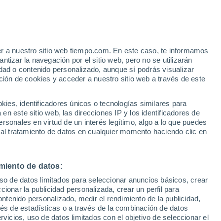
 altos, que va a afectar a toda España
al menos, es analizada desde el punto de
 identifican sus fases para este caso.
er a nuestro sitio web tiempo.com. En este caso, te informamos
tizar la navegación por el sitio web, pero no se utilizarán
dad o contenido personalizado, aunque sí podrás visualizar
/01/2018 04:09
5 min
ción de cookies y acceder a nuestro sitio web a través de este
es, identificadores únicos o tecnologías similares para
n este sitio web, las direcciones IP y los identificadores de
rsonales en virtud de un interés legítimo, algo a lo que puedes
 al tratamiento de datos en cualquier momento haciendo clic en
miento de datos:
uso de datos limitados para seleccionar anuncios básicos, crear
ccionar la publicidad personalizada, crear un perfil para
ontenido personalizado, medir el rendimiento de la publicidad,
vés de estadísticas o a través de la combinación de datos
rvicios, uso de datos limitados con el objetivo de seleccionar el