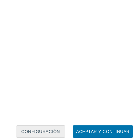
DANA y aislamiento: 28 enero
 tropopausa se aísla de la región madre y se
 de África. Un hilo azul de cordón umbilical
es básicamente una zona de deformación
CONFIGURACIÓN
ACEPTAR Y CONTINUAR