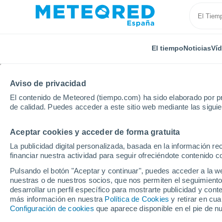
El tiempo
Noticias
Ví
TODAS
ACTUALIDAD
CIENCIA
PREDICCIÓN
ASTR
Aviso de privacidad
El contenido de Meteored (tiempo.com) ha sido elaborado por pr
de calidad. Puedes acceder a este sitio web mediante las sigui
Aceptar cookies y acceder de forma gratuita
La publicidad digital personalizada, basada en la información r
financiar nuestra actividad para seguir ofreciéndote contenido c
Inicio
Ram
Fases de aislamiento de la DANA de fin
Pulsando el botón "Aceptar y continuar", puedes acceder a la w
nuestras o de nuestros socios, que nos permiten el seguimiento
desarrollar un perfil específico para mostrarte publicidad y co
Fases de aislamiento 
más información en nuestra
Política de Cookies
y retirar en cu
Configuración de cookies
que aparece disponible en el pie de n
enero de 2018