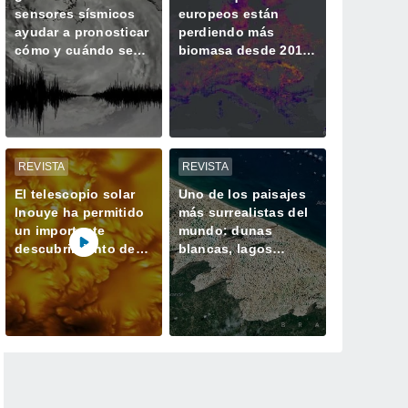
sensores sísmicos
europeos están
ayudar a pronosticar
perdiendo más
cómo y cuándo se
biomasa desde 2018
intensifican los
y almacenando
huracanes?
menos CO2
REVISTA
REVISTA
El telescopio solar
Uno de los paisajes
Inouye ha permitido
más surrealistas del
un importante
mundo: dunas
descubrimiento de
blancas, lagos
un proceso solar
azules oscuros y
oculto hasta ahora
verde vegetación