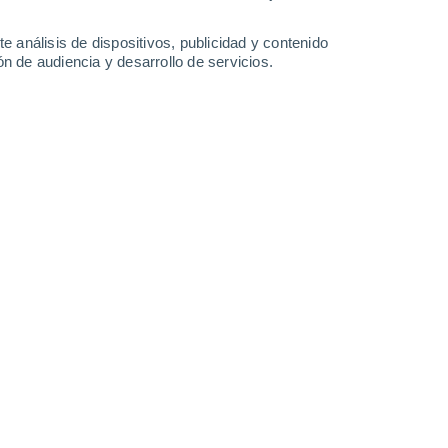
e análisis de dispositivos, publicidad y contenido
n de audiencia y desarrollo de servicios.
lamiento de una zona rica de vorticidad, o
 zona “madre”, que los meteorólogos llaman
aire en niveles altos, digamos 12 km,
lrededor del Polo Norte, en nuestras
madre” está ligada, por ejemplo, el viento
órtice polar se encuentra en la zona polar