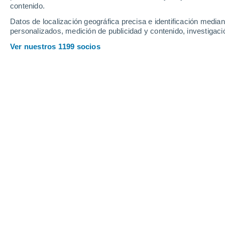
contenido.
Datos de localización geográfica precisa e identificación mediant
personalizados, medición de publicidad y contenido, investigació
Ver nuestros 1199 socios
Las DANAs se suelen formar por el ais
giro ciclónico, en niveles altos de su
vórtice polar (una gran zona donde el 
aproximadamente, gira intensamente a
latitudes).
Una forma de identificar dichas zona “
máximo o jet en 250 hPa: la zona del v