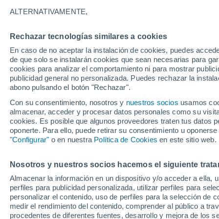
ALTERNATIVAMENTE,
La DANA, depresión aislada de niveles
desde el 25 al 31 de enero de 2018, 
Rechazar tecnologías similares a cookies
vista de la altura de la tropopausa. Se
En caso de no aceptar la instalación de cookies, puedes acced
de que solo se instalarán cookies que sean necesarias para garan
cookies para analizar el comportamiento ni para mostrar publici
Francisco Martín León
25
publicidad general no personalizada. Puedes rechazar la instala
abono pulsando el botón "Rechazar".
Con su consentimiento, nosotros y
nuestros socios
usamos cooki
almacenar, acceder y procesar datos personales como su visita e
cookies. Es posible que algunos proveedores traten tus datos pe
oponerte. Para ello, puede retirar su consentimiento u oponerse
"Configurar"
o en nuestra
Política de Cookies
en este sitio web.
Nosotros y nuestros socios hacemos el siguiente trata
Almacenar la información en un dispositivo y/o acceder a ella, 
perfiles para publicidad personalizada, utilizar perfiles para sele
personalizar el contenido, uso de perfiles para la selección de c
medir el rendimiento del contenido, comprender al público a tra
procedentes de diferentes fuentes, desarrollo y mejora de los se