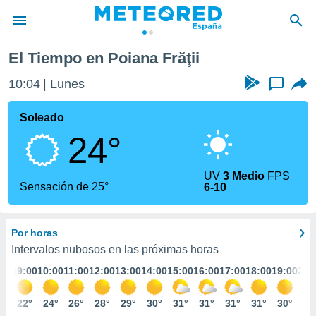
El Tiempo en Poiana Frăţii
privacidad
10:04
Lunes
...
o de
tiempo.com)
borado por
Soleado
es para
24°
ue la
 que se
e calidad.
UV
3 Medio
FPS
eder a este
Sensación de 25°
6-10
ediante las
opciones:
Por horas
ookies y
e forma
Intervalos nubosos en las próximas horas
:00
09:00
10:00
11:00
12:00
13:00
14:00
15:00
16:00
17:00
18:00
19:00
20:
d digital
ada, basada
0°
22°
24°
26°
28°
29°
30°
31°
31°
31°
31°
30°
29
mación