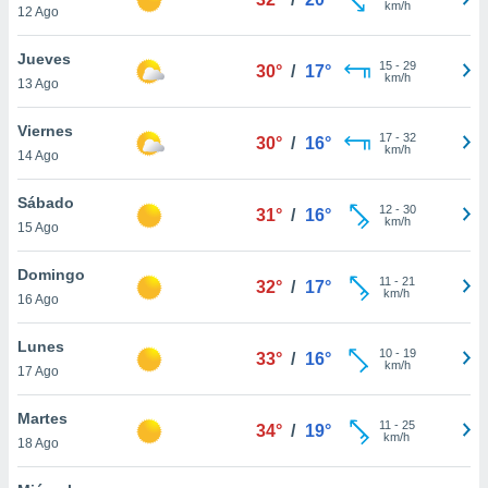
km/h
12 Ago
do en
 mismo.
Jueves
15
-
29
sultar más
30°
/
17°
km/h
13 Ago
 en nuestra
 Cookies
y
Viernes
ualquier
17
-
32
30°
/
16°
km/h
14 Ago
ento
 botón
Sábado
12
-
30
31°
/
16°
ación de
km/h
15 Ago
kies
 disponible
Domingo
e nuestra
11
-
21
32°
/
17°
km/h
.
16 Ago
IVAMENTE,
Lunes
10
-
19
33°
/
16°
km/h
17 Ago
as
Martes
 a cookies
11
-
25
34°
/
19°
km/h
18 Ago
 no aceptar
ón de