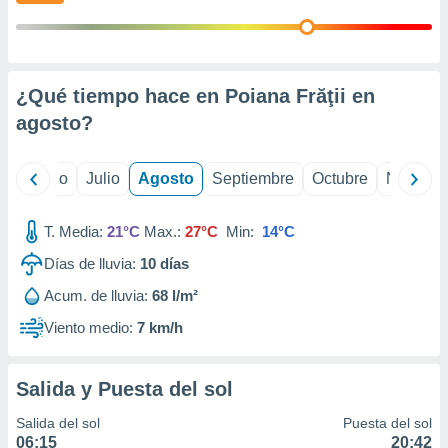
 seleccionar
o.
calización
precisa e
ión mediante
¿Qué tiempo hace en Poiana Frăţii en
agosto
?
, publicidad
dos,
yo
Junio
Julio
Agosto
Septiembre
Octubre
Noviemb
 publicidad
,
ón de
T. Media:
21°C
Max.:
27°C
Min:
14°C
 desarrollo
s.
Días de lluvia:
10
días
tros 1199
Acum. de lluvia:
68 l/m²
ios
Viento medio:
7 km/h
Salida y Puesta del sol
Salida del sol
Puesta del sol
06:15
20:42