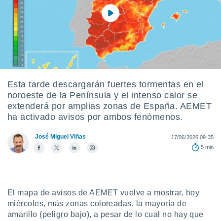
ediante
ecnologías
nos permite
estra
ara seguir
e contenido
stándares
ACEPTAR
sin coste.
Y
CONTINUAR
Esta tarde descargarán fuertes tormentas en el
 botón
continuar",
noroeste de la Península y el intenso calor se
der a la
extenderá por amplias zonas de España. AEMET
CONFIGURACIÓN
ndo la
ha activado avisos por ambos fenómenos.
 de todas
, ya sean
José Miguel Viñas
17/06/2026 09:35
de nuestros
5 min
 nos
 y análisis
tamiento en
b, así como
El mapa de avisos de AEMET vuelve a mostrar, hoy
un perfil
miércoles, más zonas coloreadas, la mayoría de
para
amarillo (peligro bajo), a pesar de lo cual no hay que
ublicidad y