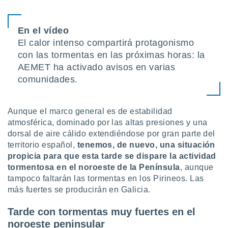
uedes
uestro sitio
.com. En
En el vídeo
te
 de que
El calor intenso compartirá protagonismo
talarán
con las tormentas en las próximas horas: la
e sean
AEMET ha activado avisos en varias
para
comunidades.
a
por el sitio
o se
cookies para
Aunque el marco general es de estabilidad
atmosférica, dominado por las altas presiones y una
nto ni para
dorsal de aire cálido extendiéndose por gran parte del
licidad o
territorio español,
tenemos, de nuevo, una situación
propicia para que esta tarde se dispare la
actividad
ado, aunque
tormentosa en el noroeste de la Península
, aunque
sualizar
general no
tampoco faltarán las tormentas en los Pirineos. Las
ada. Puedes
más fuertes se producirán en Galicia.
 instalación
y acceder a
Tarde con tormentas muy fuertes en el
io web a
noroeste peninsular
ste abono