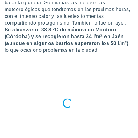
bajar la guardia. Son varias las incidencias
do en
meteorológicas que tendremos en las próximas horas,
 mismo.
con el intenso calor y las fuertes tormentas
sultar más
compartiendo protagonismo. También lo fueron ayer.
 en nuestra
Se alcanzaron 38,8 ºC de máxima en Montoro
 Cookies
y
2
(Córdoba) y se recogieron hasta 34 l/m
en Jaén
ualquier
(aunque en algunos barrios superaron los 50 l/m²)
,
ento
lo que ocasionó problemas en la ciudad.
 botón
ación de
kies
 disponible
e nuestra
.
IVAMENTE,
as
 a cookies
 no aceptar
ón de