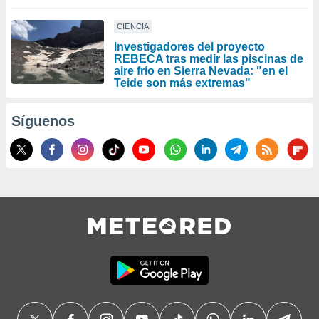
CIENCIA
Investigadores del proyecto
REBECA tras medir las piscinas de
aire frío en Sierra Nevada: "en el
Teide son más extremas"
Síguenos