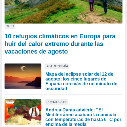
OCIO
10 refugios climáticos en Europa para
huir del calor extremo durante las
vacaciones de agosto
ASTRONOMÍA
Mapa del eclipse solar del 12 de
agosto: los cinco lugares de
España con más de un minuto de
oscuridad
PREDICCIÓN
Andrea Danta advierte: "El
Mediterráneo acabará la canícula
con temperaturas de hasta 6 ºC por
encima de la media"