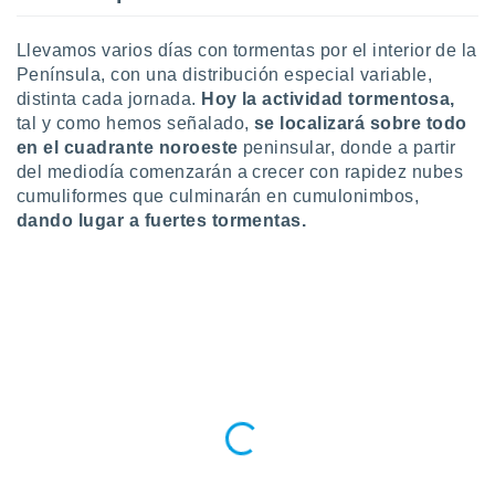
 botón
.
Llevamos varios días con tormentas por el interior de la
Península, con una distribución especial variable,
nto,
distinta cada jornada.
Hoy la actividad tormentosa,
tal y como hemos señalado,
se localizará sobre todo
cios
en el cuadrante noroeste
peninsular, donde a partir
kies,
del mediodía comenzarán a crecer con rapidez nubes
ores únicos
cumuliformes que culminarán en cumulonimbos,
as similares
nar,
dando lugar a fuertes tormentas.
rocesar
onales como
 este sitio
recciones IP
ficadores de
 posible
s
 traten tus
nales en
 interés
go a lo que
nerte. Para
retirar su