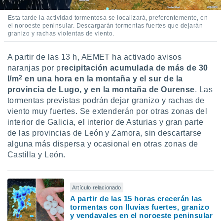
idad
a, utilizar
Esta tarde la actividad tormentosa se localizará, preferentemente, en
a
el noroeste peninsular. Descargarán tormentas fuertes que dejarán
granizo y rachas violentas de viento.
 la
da, crear un
A partir de las 13 h, AEMET ha activado avisos
personalizar
naranjas por p
recipitación acumulada de más de 30
o, uso de
2
l/m
en una hora en la montaña y el sur de la
a la
provincia de Lugo, y en la montaña de Ourense
. Las
e contenido
do, medir el
tormentas previstas podrán dejar granizo y rachas de
 de la
viento muy fuertes. Se extenderán por otras zonas del
medir el
interior de Galicia, el interior de Asturias y gran parte
 del
de las provincias de León y Zamora, sin descartarse
 comprender
alguna más dispersa y ocasional en otras zonas de
 través de
Castilla y León.
s o a través
nación de
edentes de
fuentes,
Artículo relacionado
y mejora de
A partir de las 15 horas crecerán las
os, uso de
tormentas con lluvias fuertes, granizo
ados con el
y vendavales en el noroeste peninsular