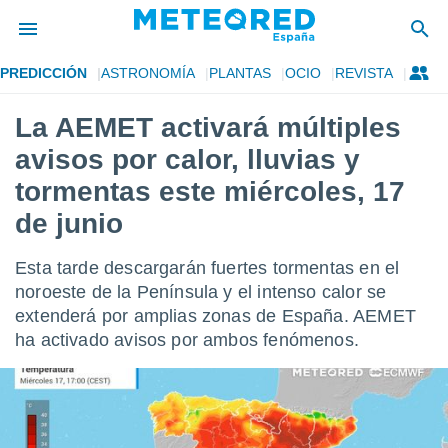
PREDICCIÓN
ASTRONOMÍA
PLANTAS
OCIO
REVISTA
privacidad
La AEMET activará múltiples
o de
tiempo.com)
avisos por calor, lluvias y
borado por
es para
tormentas este miércoles, 17
ue la
de junio
 que se
e calidad.
eder a este
Esta tarde descargarán fuertes tormentas en el
ediante las
noroeste de la Península y el intenso calor se
opciones:
extenderá por amplias zonas de España. AEMET
ookies y
ha activado avisos por ambos fenómenos.
e forma
d digital
ada, basada
mación