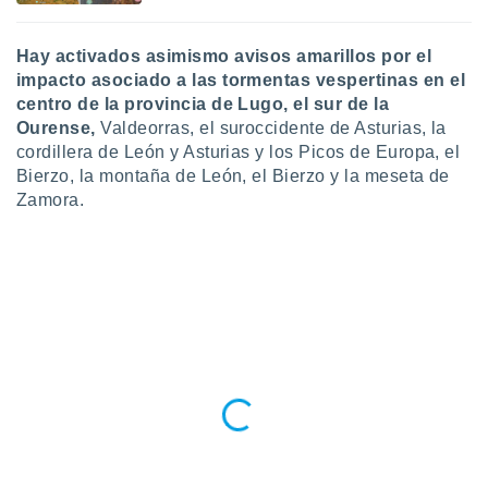
 seleccionar
o.
Hay activados asimismo avisos amarillos por el
calización
precisa e
impacto asociado a las tormentas
vespertinas en el
ión mediante
centro de la provincia de Lugo, el sur de la
Ourense,
Valdeorras, el suroccidente de Asturias, la
, publicidad
cordillera de León y Asturias y los Picos de Europa, el
Bierzo, la montaña de León, el Bierzo y la meseta de
dos,
Zamora.
 publicidad
,
ón de
 desarrollo
s.
tros 1199
ios