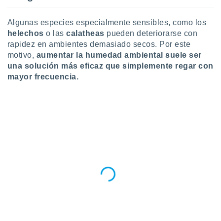
ento u
Algunas especies especialmente sensibles, como los
 de datos
helechos
o las
calatheas
pueden deteriorarse con
er momento
rapidez en ambientes demasiado secos. Por este
ic en
o en
motivo,
aumentar la humedad ambiental suele ser
una solución más eficaz que simplemente regar con
 Cookies
en
mayor frecuencia.
eb.
y
socios
el
to de
la
 en un
 y/o acceder
 de datos
ara
 anuncios
ar perfiles