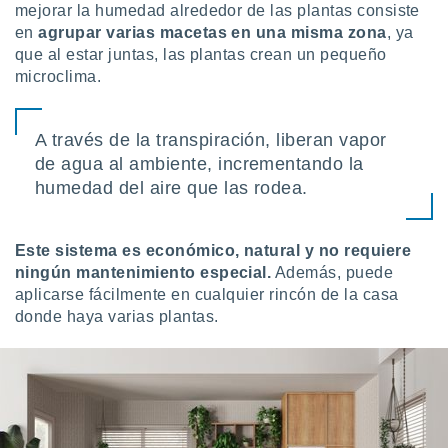
 seleccionar
mejorar la humedad alrededor de las plantas consiste
o.
en
agrupar varias macetas en una misma zona
, ya
calización
que al estar juntas, las plantas crean un pequeño
precisa e
microclima.
ión mediante
, publicidad
A través de la transpiración, liberan vapor
de agua al ambiente, incrementando la
dos,
 publicidad
humedad del aire que las rodea.
,
ón de
 desarrollo
Este sistema es económico, natural y no requiere
s.
ningún mantenimiento especial.
Además, puede
tros 1199
aplicarse fácilmente en cualquier rincón de la casa
ios
donde haya varias plantas.