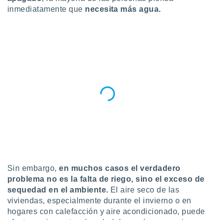
inmediatamente que
necesita más agua.
do en
 mismo.
sultar más
 en nuestra
 Cookies
y
ualquier
ento
 botón
ación de
kies
 disponible
e nuestra
.
IVAMENTE,
Sin embargo,
en muchos casos el verdadero
problema no es la falta de riego, sino el exceso de
as
sequedad en el ambiente.
El aire seco de las
 a cookies
viviendas, especialmente durante el invierno o en
 no aceptar
hogares con calefacción y aire acondicionado, puede
ón de