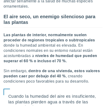
afectar seriamente a la salud de muchas especies
uedes
uestro sitio
ornamentales.
.com. En
te
El aire seco, un enemigo silencioso para
 de que
las plantas
talarán
e sean
para
Las plantas de interior, normalmente suelen
a
proceder de regiones tropicales o subtropicales
por el sitio
donde la humedad ambiental es elevada. En
o se
condiciones normales en su entorno natural están
cookies para
acostumbradas a
niveles de humedad que pueden
nto ni para
superar el 60 % o incluso el 70 %.
licidad o
Sin embargo,
dentro de una vivienda, estos valores
ado, aunque
pueden caer por debajo del 40 %
, creando
sualizar
condiciones poco favorables para su desarrollo.
general no
ada. Puedes
 instalación
y acceder a
Cuando la humedad del aire es insuficiente,
io web a
las plantas pierden agua a través de las
ste abono