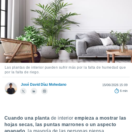
ediante
ecnologías
nos permite
estra
ara seguir
e contenido
stándares
ACEPTAR
sin coste.
Y
CONTINUAR
 botón
continuar",
der a la
CONFIGURACIÓN
ndo la
Las plantas de interior pueden sufrir más por la falta de humedad que
 de todas
por la falta de riego.
, ya sean
de nuestros
José David Díaz Mohedano
15/06/2026 15:09
 nos
6 min
 y análisis
tamiento en
b, así como
un perfil
Cuando una planta
de interior
empieza a mostrar las
para
hojas secas, las puntas marrones o un aspecto
ublicidad y
apagado
, la mayoría de las personas piensa