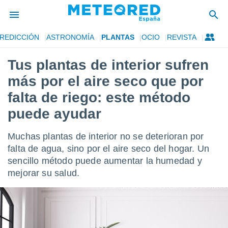
REDICCIÓN
ASTRONOMÍA
PLANTAS
OCIO
REVISTA
privacidad
Tus plantas de interior sufren
o de
tiempo.com)
más por el aire seco que por
borado por
es para
falta de riego: este método
ue la
puede ayudar
 que se
e calidad.
eder a este
Muchas plantas de interior no se deterioran por
ediante las
falta de agua, sino por el aire seco del hogar. Un
opciones:
sencillo método puede aumentar la humedad y
ookies y
mejorar su salud.
e forma
d digital
ada, basada
mación