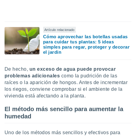
idad
a, utilizar
a
 la
Artículo relacionado
da, crear un
Cómo aprovechar las botellas usadas
personalizar
para cuidar tus plantas: 5 ideas
o, uso de
simples para regar, proteger y decorar
a la
el jardin
e contenido
do, medir el
 de la
De hecho,
un exceso de agua puede provocar
medir el
problemas adicionales
como la pudrición de las
 del
raíces o la aparición de hongos. Antes de incrementar
 comprender
los riegos, conviene comprobar si el ambiente de la
 través de
vivienda está afectando a la planta.
s o a través
nación de
edentes de
El método más sencillo para aumentar la
fuentes,
humedad
y mejora de
os, uso de
ados con el
Uno de los métodos más sencillos y efectivos para