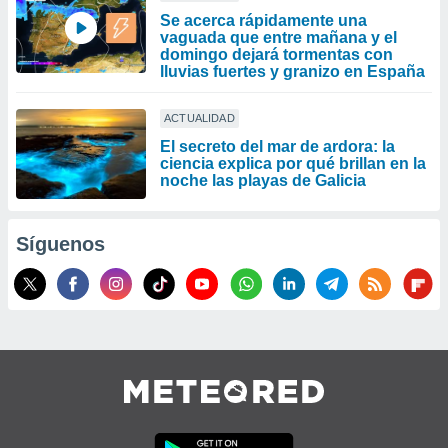
Se acerca rápidamente una
vaguada que entre mañana y el
domingo dejará tormentas con
lluvias fuertes y granizo en España
ACTUALIDAD
El secreto del mar de ardora: la
ciencia explica por qué brillan en la
noche las playas de Galicia
Síguenos