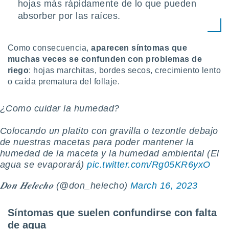
hojas más rápidamente de lo que pueden
 botón
absorber por las raíces.
.
nto,
Como consecuencia,
aparecen síntomas que
muchas veces se confunden con problemas de
cios
riego
: hojas marchitas, bordes secos, crecimiento lento
kies,
ores únicos
o caída prematura del follaje.
as similares
nar,
¿Como cuidar la humedad?
rocesar
onales como
 este sitio
Colocando un platito con gravilla o tezontle debajo
recciones IP
de nuestras macetas para poder mantener la
ficadores de
humedad de la maceta y la humedad ambiental (El
 posible
agua se evaporará)
pic.twitter.com/Rg05KR6yxO
s
 traten tus
𝑫𝒐𝒏 𝑯𝒆𝒍𝒆𝒄𝒉𝒐 (@don_helecho)
March 16, 2023
nales en
 interés
go a lo que
Síntomas que suelen confundirse con falta
nerte. Para
de agua
retirar su