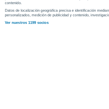
contenido.
Datos de localización geográfica precisa e identificación mediant
personalizados, medición de publicidad y contenido, investigació
Ver nuestros 1199 socios
El retroceso glaciar en Alaska provoca desprendimiento
frecuentes. Los científicos piden mejorar la vigilancia s
los fiordos.
Belén Valdehita
11/0
El sureste de Alaska registró
uno de l
gigantes causadas por derrumbes
.
E
Tracy Arm tras la caída masiva de r
equipo internacional, muestra un esce