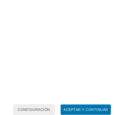
ay 10, 2026
mayor tsunami documentado por
 recreó cada fase mediante simulaciones. Se
el nivel del agua. Este comportamiento,
tabilidad durante día y medio. Los
a dinámica interna del fiordo. También
 relacionado
eólogos islandeses explican por qué los
es siguen siendo el fenómeno más
ecible de la Tierra
un aumento repentino del nivel del mar.
CONFIGURACIÓN
ACEPTAR Y CONTINUAR
 recibió avisos desde una embarcación