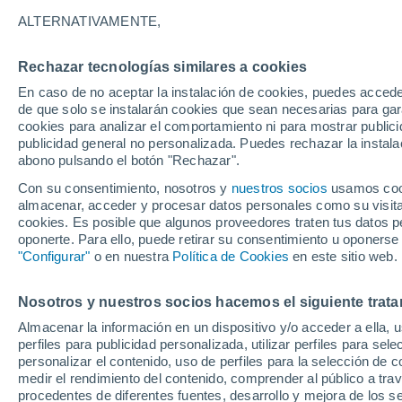
Alaska preocupa a los
ALTERNATIVAMENTE,
El deshielo acelera la inestabilidad 
Rechazar tecnologías similares a cookies
probabilidad de tsunamis generados po
En caso de no aceptar la instalación de cookies, puedes acced
de que solo se instalarán cookies que sean necesarias para garan
sobre el turismo y la navegación.
cookies para analizar el comportamiento ni para mostrar publici
publicidad general no personalizada. Puedes rechazar la instala
abono pulsando el botón "Rechazar".
Con su consentimiento, nosotros y
nuestros socios
usamos cooki
almacenar, acceder y procesar datos personales como su visita e
cookies. Es posible que algunos proveedores traten tus datos pe
oponerte. Para ello, puede retirar su consentimiento u oponerse
"Configurar"
o en nuestra
Política de Cookies
en este sitio web.
Nosotros y nuestros socios hacemos el siguiente trata
Almacenar la información en un dispositivo y/o acceder a ella, 
perfiles para publicidad personalizada, utilizar perfiles para sele
personalizar el contenido, uso de perfiles para la selección de c
medir el rendimiento del contenido, comprender al público a tra
procedentes de diferentes fuentes, desarrollo y mejora de los se