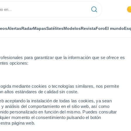
deos
Alertas
Radar
Mapas
Satélites
Modelos
Revista
Foro
El mundo
Esq
ONOMÍA
PLANTAS
OCIO
REVISTA
ofesionales para garantizar que la información que se ofrece es
entes opciones:
ecogida mediante cookies o tecnologías similares, nos permite
on altos estándares de calidad sin coste.
 una nueva era de tsunamis: la inestabilidad de las montañas de Alas
eb aceptando la instalación de todas las cookies, ya sean
 y análisis del comportamiento en el sitio web, así como
ntenido personalizado en función del mismo. Puedes consultar
 de una nueva era de
alquier momento el consentimiento pulsando el botón
uestra página web.
idad de las montañas de