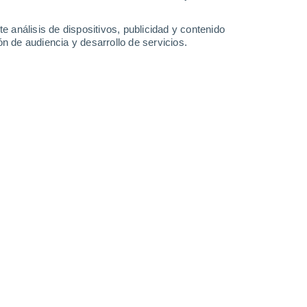
e análisis de dispositivos, publicidad y contenido
n de audiencia y desarrollo de servicios.
s masivos que generan tsunamis de agua dulce cada vez más
ísmica ante el riesgo extremo para cruceros y embarcaciones en
5/2026 14:41
7 min
os mayores episodios recientes de olas
l fenómeno se originó en el fiordo de
ocas.
El evento, documentado por un
nario cada vez más repetido en las zonas