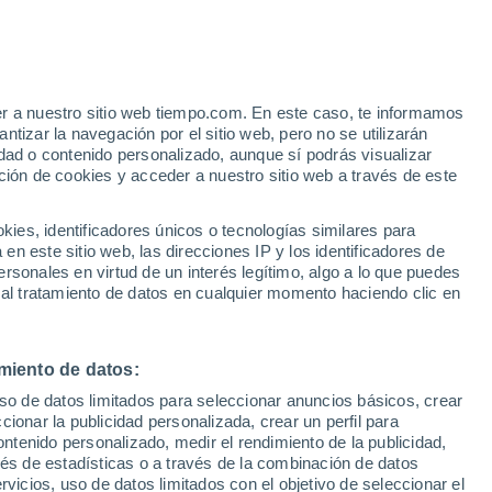
 expertos
de montañas en Alaska y aumenta la
r deslizamientos, con efectos potenciales
er a nuestro sitio web tiempo.com. En este caso, te informamos
tizar la navegación por el sitio web, pero no se utilizarán
dad o contenido personalizado, aunque sí podrás visualizar
ción de cookies y acceder a nuestro sitio web a través de este
es, identificadores únicos o tecnologías similares para
n este sitio web, las direcciones IP y los identificadores de
rsonales en virtud de un interés legítimo, algo a lo que puedes
 al tratamiento de datos en cualquier momento haciendo clic en
miento de datos:
uso de datos limitados para seleccionar anuncios básicos, crear
ccionar la publicidad personalizada, crear un perfil para
ontenido personalizado, medir el rendimiento de la publicidad,
vés de estadísticas o a través de la combinación de datos
rvicios, uso de datos limitados con el objetivo de seleccionar el