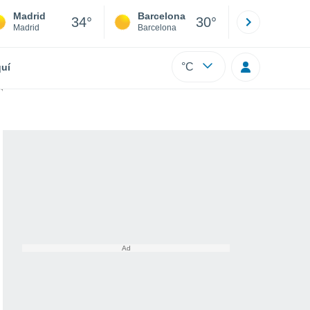
Madrid
Barcelona
Sevilla
34°
30°
Madrid
Barcelona
Sevilla
°C
uí
ka preocupa a los expertos