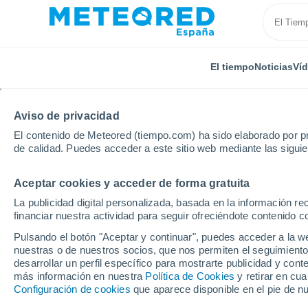
El tiempo
Noticias
Ví
TODAS
ACTUALIDAD
CIENCIA
PREDICCIÓN
ASTR
Aviso de privacidad
El contenido de Meteored (tiempo.com) ha sido elaborado por pr
de calidad. Puedes acceder a este sitio web mediante las sigui
Aceptar cookies y acceder de forma gratuita
La publicidad digital personalizada, basada en la información r
financiar nuestra actividad para seguir ofreciéndote contenido c
Inicio
Noticias
Ciencia
Unos geólogos alertan de
Pulsando el botón "Aceptar y continuar", puedes acceder a la w
nuestras o de nuestros socios, que nos permiten el seguimiento
desarrollar un perfil específico para mostrarte publicidad y co
Unos geólogos alertan
más información en nuestra
Política de Cookies
y retirar en cu
Configuración de cookies
que aparece disponible en el pie de n
tsunamis: la inestabil