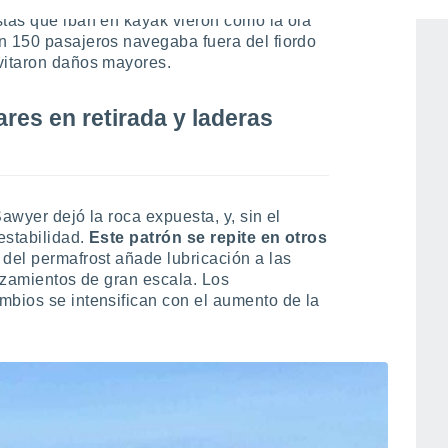
stas que iban en kayak vieron cómo la ola
n 150 pasajeros navegaba fuera del fiordo
vitaron daños mayores.
res en retirada y laderas
awyer dejó la roca expuesta, y, sin el
 estabilidad.
Este patrón se repite en otros
 del permafrost añade lubricación a las
lizamientos de gran escala. Los
mbios se intensifican con el aumento de la