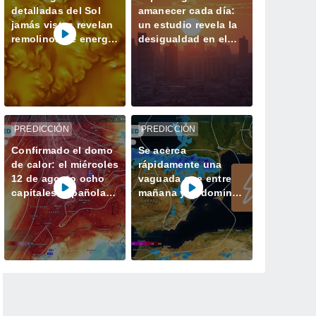
detalladas del Sol
amanecer cada día:
jamás vistas revelan
un estudio revela la
remolinos de energía
desigualdad en el
magnética
acceso a la luz
natural en las
ciudades
PREDICCIÓN
PREDICCIÓN
Confirmado el domo
Se acerca
de calor: el miércoles
rápidamente una
12 de agosto ocho
vaguada que entre
capitales españolas
mañana y el domingo
podrían alcanzar los
dejará tormentas con
40 ºC
lluvias fuertes y
granizo en España