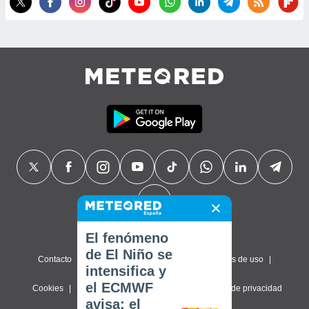
El fenómeno
de El Niño se
Contacto
Sobre nosotros
FAQ
Términos de uso
intensifica y
el ECMWF
Cookies
Política de privacidad
Configuración de privacidad
avisa: el