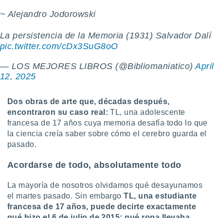
 botón
~ Alejandro Jodorowski
.
La persistencia de la Memoria (1931) Salvador Dalí
nto,
pic.twitter.com/cDx3SuG8oO
cios
— LOS MEJORES LIBROS (@Bibliomaniatico)
April
kies,
12, 2025
ores únicos
as similares
nar,
Dos obras de arte que, décadas después,
rocesar
encontraron su caso real:
TL, una adolescente
onales como
francesa de 17 años cuya memoria desafía todo lo que
 este sitio
recciones IP
la ciencia creía saber sobre cómo el cerebro guarda el
ficadores de
pasado.
 posible
s
Acordarse de todo, absolutamente todo
 traten tus
nales en
La mayoría de nosotros olvidamos qué desayunamos
 interés
el martes pasado. Sin embargo
TL, una estudiante
go a lo que
francesa de 17 años, puede decirte exactamente
nerte. Para
retirar su
qué hizo el 6 de julio de 2015: qué ropa llevaba,