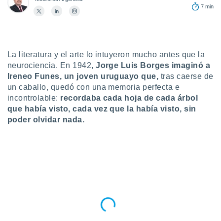
7 min
do en
 mismo.
sultar más
 en nuestra
 Cookies
y
La literatura y el arte lo intuyeron mucho antes que la
ualquier
neurociencia. En 1942,
Jorge Luis Borges imaginó a
Ireneo Funes, un joven
uruguayo que,
tras caerse de
ento
un caballo, quedó con una memoria perfecta e
 botón
ación de
incontrolable:
recordaba cada hoja de cada árbol
kies
que había visto, cada vez que la había visto, sin
 disponible
poder olvidar nada.
e nuestra
.
IVAMENTE,
as
 a cookies
 no aceptar
ón de