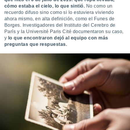
ento u
cómo estaba el cielo, lo que sintió.
No como un
recuerdo difuso sino como si lo estuviera viviendo
 de datos
ahora mismo, en alta definición, como el Funes de
er momento
Borges. Investigadores del Instituto del Cerebro de
ic en
París y la Université Paris Cité documentaron su caso,
o en
y
lo que encontraron dejó al equipo con
más
 Cookies
en
preguntas que respuestas.
eb.
y
socios
el
to de
la
 en un
 y/o acceder
 de datos
ara
 anuncios
ar perfiles