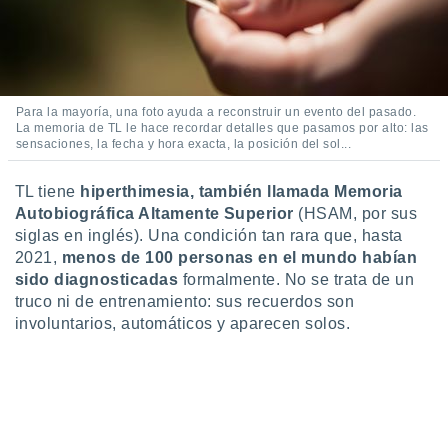
idad
a, utilizar
a
 la
da, crear un
Para la mayoría, una foto ayuda a reconstruir un evento del pasado.
personalizar
La memoria de TL le hace recordar detalles que pasamos por alto: las
sensaciones, la fecha y hora exacta, la posición del sol...
o, uso de
a la
e contenido
TL tiene
hiperthimesia, también llamada Memoria
do, medir el
Autobiográfica Altamente Superior
(HSAM, por sus
 de la
siglas en inglés). Una condición tan rara que, hasta
medir el
2021,
menos de 100 personas en el mundo habían
 del
 comprender
sido diagnosticadas
formalmente. No se trata de un
 través de
truco ni de entrenamiento: sus recuerdos son
s o a través
involuntarios, automáticos y aparecen solos.
nación de
edentes de
fuentes,
y mejora de
os, uso de
ados con el