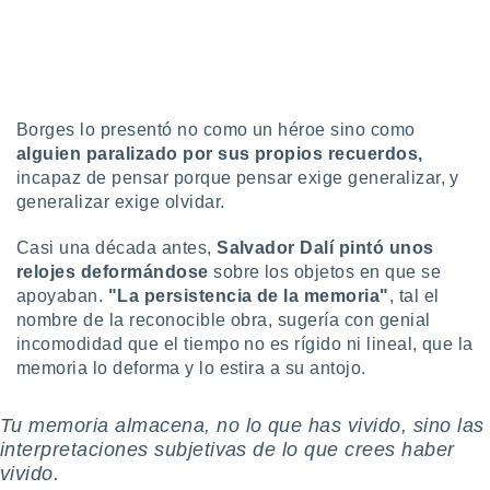
uedes
uestro sitio
.com. En
te
 de que
talarán
Borges lo presentó no como un héroe sino como
e sean
para
alguien
paralizado por sus propios recuerdos,
a
incapaz de pensar porque pensar exige generalizar, y
por el sitio
generalizar exige olvidar.
o se
cookies para
Casi una década antes,
Salvador Dalí pintó unos
relojes deformándose
sobre los objetos en que se
nto ni para
apoyaban.
"La persistencia de la memoria"
, tal el
licidad o
nombre de la reconocible obra,
sugería con genial
ado, aunque
incomodidad que el tiempo no es rígido ni lineal, que la
sualizar
memoria lo deforma y lo estira a su antojo.
general no
ada. Puedes
 instalación
Tu memoria almacena, no lo que has vivido, sino las
y acceder a
interpretaciones subjetivas de lo que crees haber
io web a
vivido.
ste abono