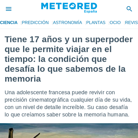
CIENCIA
PREDICCIÓN
ASTRONOMÍA
PLANTAS
OCIO
REVIS
privacidad
Tiene 17 años y un superpoder
o de
tiempo.com)
que le permite viajar en el
borado por
es para
tiempo: la condición que
ue la
desafía lo que sabemos de la
 que se
e calidad.
memoria
eder a este
ediante las
opciones:
Una adolescente francesa puede revivir con
precisión cinematográfica cualquier día de su vida,
ookies y
con un nivel de detalle increíble. Su caso desafía
e forma
lo que creíamos saber sobre la memoria humana.
d digital
ada, basada
mación