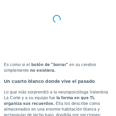
 seleccionar
o.
calización
precisa e
ión mediante
, publicidad
dos,
 publicidad
,
ón de
 desarrollo
Es como si el
botón de "borrar"
en su cerebro
s.
simplemente
no existiera.
tros 1199
ios
Un cuarto blanco donde vive el pasado
Lo que más sorprendió a la neuropsicóloga Valentina
La Corte y a su equipo fue
la forma en que TL
organiza sus recuerdos.
Ella los describe como
almacenados en una enorme habitación blanca y
rectangular de techo bajo, dividida por secciones: