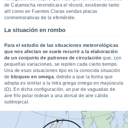
 seleccionar
de Calamocha reivindicara el récord, existiendo tanto
o.
allí como en Fuentes Claras sendas placas
calización
conmemorativas de la efeméride.
precisa e
ión mediante
La situación en rombo
, publicidad
Para el estudio de las situaciones meteorológicas
dos,
que nos afectan se suele recurrir a la elaboración
 publicidad
de un conjunto de patrones de circulación
que, con
,
ón de
pequeñas variaciones, se repiten cada cierto tiempo.
 desarrollo
Una de esas situaciones tipo es la conocida situación
s.
de
bloqueo en omega
, debido a que la forma que
adopta es similar a la letra griega omega en mayúscula
tros 1199
ios
(Ω). En dicha configuración, un par de vaguadas de
aire frío polar rodean a una dorsal de aire cálido
subtropical.