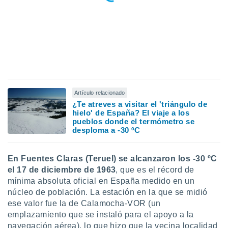
idad
a, utilizar
a
 la
da, crear un
personalizar
o, uso de
a la
e contenido
Artículo relacionado
do, medir el
¿Te atreves a visitar el 'triángulo de
hielo' de España? El viaje a los
 de la
pueblos donde el termómetro se
medir el
desploma a -30 ºC
 del
 comprender
 través de
En Fuentes Claras (Teruel) se alcanzaron los -30 ºC
s o a través
el 17 de diciembre de 1963
, que es el récord de
nación de
edentes de
mínima absoluta oficial en España medido en un
fuentes,
núcleo de población. La estación en la que se midió
y mejora de
ese valor fue la de Calamocha-VOR (un
os, uso de
emplazamiento que se instaló para el apoyo a la
ados con el
navegación aérea), lo que hizo que la vecina localidad