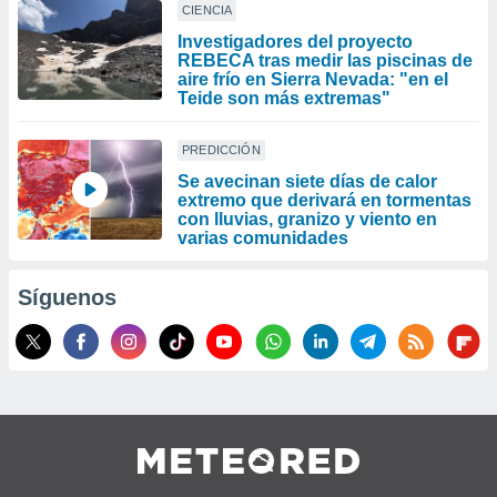
CIENCIA
Investigadores del proyecto
REBECA tras medir las piscinas de
aire frío en Sierra Nevada: "en el
Teide son más extremas"
PREDICCIÓN
Se avecinan siete días de calor
extremo que derivará en tormentas
con lluvias, granizo y viento en
varias comunidades
Síguenos