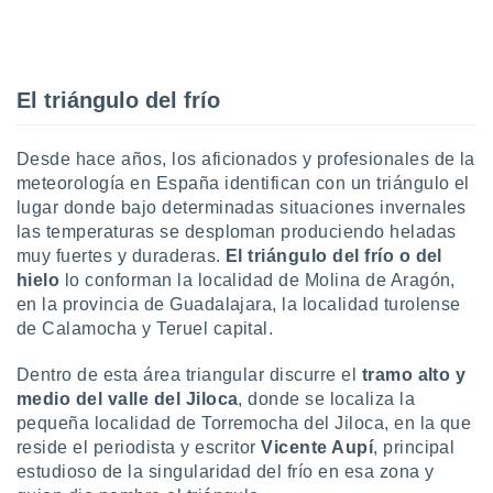
uedes
uestro sitio
.com. En
te
 de que
El triángulo del frío
talarán
e sean
para
Desde hace años, los aficionados y profesionales de la
a
meteorología en España identifican con un triángulo el
por el sitio
lugar donde bajo determinadas situaciones invernales
o se
las temperaturas se desploman produciendo heladas
cookies para
muy fuertes y duraderas.
El triángulo del frío o del
nto ni para
hielo
lo conforman la localidad de Molina de Aragón,
licidad o
en la provincia de Guadalajara, la localidad turolense
de Calamocha y Teruel capital.
ado, aunque
sualizar
Dentro de esta área triangular discurre el
tramo alto y
general no
medio del valle del Jiloca
, donde se localiza la
ada. Puedes
pequeña localidad de Torremocha del Jiloca, en la que
 instalación
y acceder a
reside el periodista y escritor
Vicente Aupí
, principal
io web a
estudioso de la singularidad del frío en esa zona y
ste abono