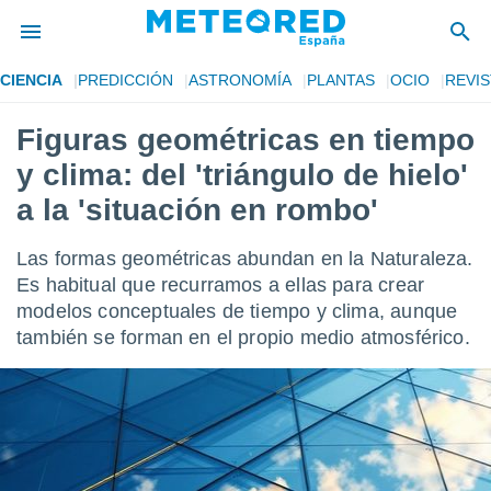
CIENCIA
PREDICCIÓN
ASTRONOMÍA
PLANTAS
OCIO
REVIS
privacidad
Figuras geométricas en tiempo
o de
tiempo.com)
y clima: del 'triángulo de hielo'
borado por
es para
a la 'situación en rombo'
ue la
 que se
Las formas geométricas abundan en la Naturaleza.
e calidad.
eder a este
Es habitual que recurramos a ellas para crear
ediante las
modelos conceptuales de tiempo y clima, aunque
opciones:
también se forman en el propio medio atmosférico.
ookies y
e forma
d digital
ada, basada
mación