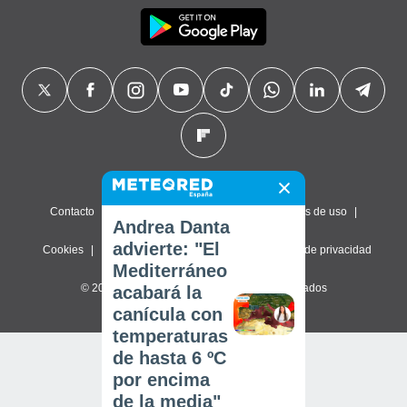
Contacto
Sobre nosotros
FAQ
Términos de uso
Andrea Danta
advierte: "El
Cookies
Política de privacidad
Configuración de privacidad
Mediterráneo
© 2026 Meteored. Todos los derechos reservados
acabará la
canícula con
temperaturas
de hasta 6 ºC
por encima
de la media"