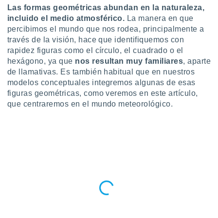
Las formas geométricas abundan en la naturaleza,
do en
incluido el medio atmosférico.
La manera en que
 mismo.
percibimos el mundo que nos rodea, principalmente a
sultar más
través de la visión, hace que identifiquemos con
 en nuestra
 Cookies
y
rapidez figuras como el círculo, el cuadrado o el
ualquier
hexágono, ya que
nos resultan muy familiares
, aparte
de llamativas. Es también habitual que en nuestros
ento
modelos conceptuales integremos algunas de esas
 botón
figuras geométricas, como veremos en este artículo,
ación de
que centraremos en el mundo meteorológico.
kies
 disponible
e nuestra
.
IVAMENTE,
as
 a cookies
 no aceptar
ón de