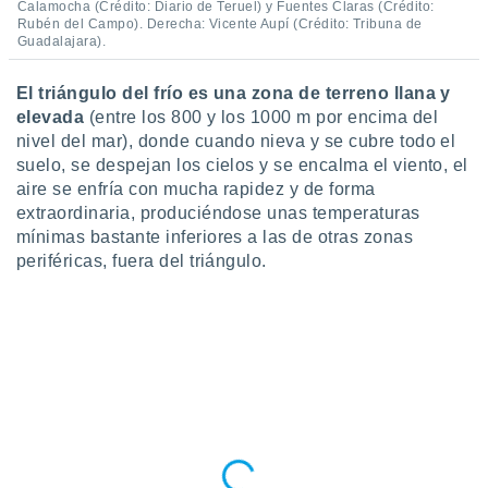
Calamocha (Crédito: Diario de Teruel) y Fuentes Claras (Crédito:
ento u
Rubén del Campo). Derecha: Vicente Aupí (Crédito: Tribuna de
Guadalajara).
 de datos
er momento
El triángulo del frío es una zona de terreno llana y
ic en
elevada
(entre los 800 y los 1000 m por encima del
o en
nivel del mar), donde cuando nieva y se cubre todo el
 Cookies
en
suelo, se despejan los cielos y se encalma el viento, el
eb.
aire se enfría con mucha rapidez y de forma
extraordinaria, produciéndose unas temperaturas
y
mínimas bastante inferiores a las de otras zonas
socios
periféricas, fuera del triángulo.
el
to de
la
 en un
 y/o acceder
 de datos
ara
 anuncios
ar perfiles