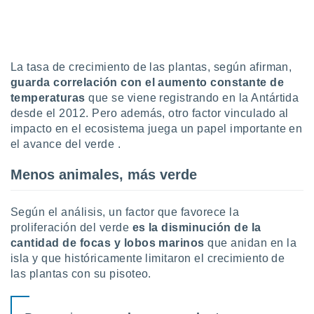
idad
a, utilizar
a
 la
La tasa de crecimiento de las plantas, según afirman,
da, crear un
guarda correlación con el aumento constante de
personalizar
temperaturas
que se viene registrando en la Antártida
o, uso de
desde el 2012. Pero además, otro factor vinculado al
a la
impacto en el ecosistema juega un papel importante en
e contenido
do, medir el
el avance del verde .
 de la
medir el
Menos animales, más verde
 del
 comprender
 través de
Según el análisis, un factor que favorece la
s o a través
proliferación del verde
es la disminución de la
nación de
cantidad de focas y lobos marinos
que anidan en la
edentes de
isla y que históricamente limitaron el crecimiento de
fuentes,
las plantas con su pisoteo.
y mejora de
os, uso de
ados con el