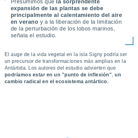
 seleccionar
Presumimos que
la sorprendente
o.
expansión de las plantas se debe
principalmente al calentamiento del aire
calización
en verano
y a la liberación de la limitación
precisa e
ión mediante
de la perturbación de los lobos marinos,
señala el estudio.
, publicidad
dos,
El auge de la vida vegetal en la isla Signy podría ser
 publicidad
un precursor de transformaciones más amplias en la
,
Antártida. Los autores del estudio advierten que
ón de
 desarrollo
podríamos estar en un "punto de inflexión"
,
un
s.
cambio radical en el ecosistema antártico.
tros 1199
ios