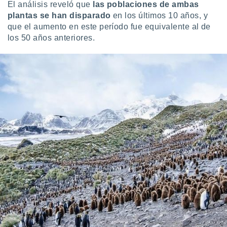
El análisis reveló que
las poblaciones de ambas
 botón
plantas se han disparado
en los últimos 10 años, y
.
que el aumento en este período fue equivalente al de
los 50 años anteriores.
nto,
cios
kies,
ores únicos
as similares
nar,
rocesar
onales como
 este sitio
recciones IP
ficadores de
 posible
s
 traten tus
nales en
 interés
go a lo que
nerte. Para
retirar su