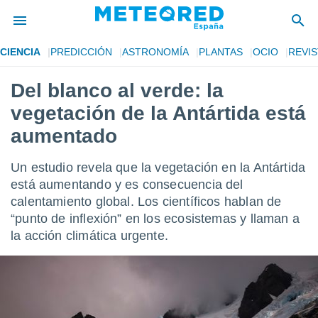
CIENCIA
PREDICCIÓN
ASTRONOMÍA
PLANTAS
OCIO
REVIS
privacidad
Del blanco al verde: la
o de
tiempo.com)
vegetación de la Antártida está
borado por
es para
aumentado
ue la
 que se
Un estudio revela que la vegetación en la Antártida
e calidad.
eder a este
está aumentando y es consecuencia del
ediante las
calentamiento global. Los científicos hablan de
opciones:
“punto de inflexión” en los ecosistemas y llaman a
la acción climática urgente.
ookies y
e forma
d digital
ada, basada
mación