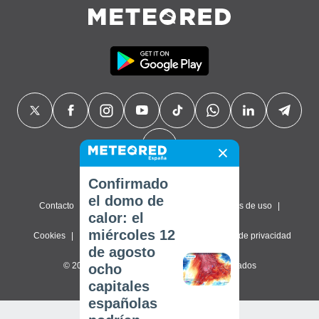
Confirmado
el domo de
Contacto
Sobre nosotros
FAQ
Términos de uso
calor: el
miércoles 12
Cookies
Política de privacidad
Configuración de privacidad
de agosto
© 2026 Meteored. Todos los derechos reservados
ocho
capitales
españolas