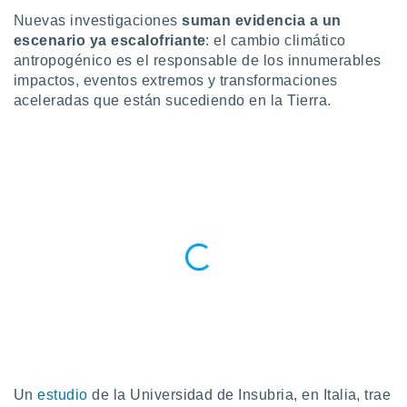
Nuevas investigaciones
suman evidencia a un
do en
escenario ya escalofriante
: el cambio climático
 mismo.
sultar más
antropogénico es el responsable de los innumerables
 en nuestra
impactos, eventos extremos y transformaciones
 Cookies
y
aceleradas que están sucediendo en la Tierra.
ualquier
ento
 botón
ación de
kies
 disponible
e nuestra
.
IVAMENTE,
as
 a cookies
 no aceptar
Un
estudio
de la Universidad de Insubria, en Italia, trae
ón de