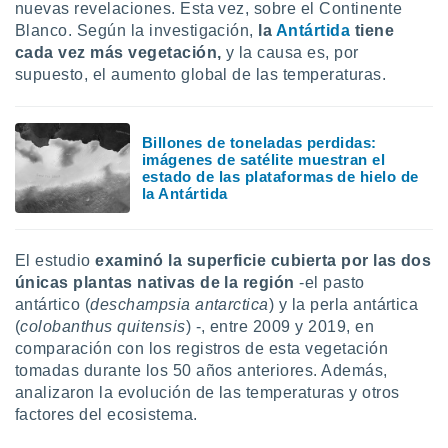
uedes
nuevas revelaciones. Esta vez, sobre el Continente
uestro sitio
Blanco. Según la investigación,
la
Antártida
tiene
.com. En
cada vez más vegetación,
y la causa es, por
te
supuesto, el aumento global de las temperaturas.
 de que
talarán
e sean
para
Billones de toneladas perdidas:
a
imágenes de satélite muestran el
estado de las plataformas de hielo de
por el sitio
la Antártida
o se
cookies para
nto ni para
El estudio
examinó la superficie cubierta por las dos
licidad o
únicas plantas nativas de la región
-el pasto
antártico (
deschampsia antarctica
) y la perla antártica
ado, aunque
(
colobanthus quitensis
) -, entre 2009 y 2019, en
sualizar
general no
comparación con los registros de esta vegetación
ada. Puedes
tomadas durante los 50 años anteriores. Además,
 instalación
analizaron la evolución de las temperaturas y otros
y acceder a
factores del ecosistema.
io web a
ste abono