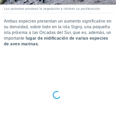
ento u
Los animales pisotean la vegetación e inhiben su proliferación.
 de datos
er momento
Ambas especies presentan un aumento significativo en
ic en
su densidad, sobre todo en la isla Signy, una pequeña
o en
isla próxima a las Orcadas del Sur, que es, además, un
importante
lugar de nidificación de varias especies
 Cookies
en
eb.
de aves marinas.
y
socios
el
to de
la
 en un
 y/o acceder
 de datos
ara
 anuncios
ar perfiles