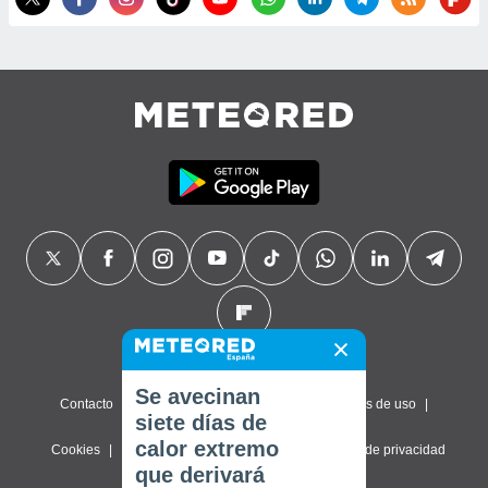
Se avecinan
Contacto
Sobre nosotros
FAQ
Términos de uso
siete días de
calor extremo
Cookies
Política de privacidad
Configuración de privacidad
que derivará