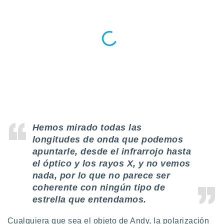
idad
a, utilizar
a
 la
da, crear un
personalizar
o, uso de
a la
e contenido
do, medir el
 de la
medir el
Hemos mirado todas las
 del
longitudes de onda que podemos
 comprender
 través de
apuntarle, desde el infrarrojo hasta
s o a través
el óptico y los rayos X, y no vemos
nación de
nada, por lo que no parece ser
edentes de
coherente con ningún tipo de
fuentes,
y mejora de
estrella que entendamos.
os, uso de
ados con el
Cualquiera que sea el objeto de Andy, la polarización