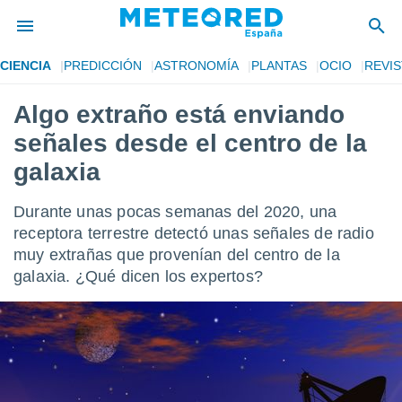
CIENCIA
PREDICCIÓN
ASTRONOMÍA
PLANTAS
OCIO
REVIS
privacidad
Algo extraño está enviando
o de
tiempo.com)
señales desde el centro de la
borado por
es para
galaxia
ue la
 que se
Durante unas pocas semanas del 2020, una
e calidad.
eder a este
receptora terrestre detectó unas señales de radio
ediante las
muy extrañas que provenían del centro de la
opciones:
galaxia. ¿Qué dicen los expertos?
ookies y
e forma
d digital
ada, basada
mación