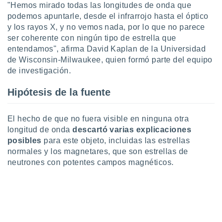
"Hemos mirado todas las longitudes de onda que
ento u
podemos apuntarle, desde el infrarrojo hasta el óptico
 de datos
y los rayos X, y no vemos nada, por lo que no parece
er momento
ser coherente con ningún tipo de estrella que
ic en
entendamos", afirma David Kaplan de la Universidad
o en
de Wisconsin-Milwaukee, quien formó parte del equipo
de investigación.
 Cookies
en
eb.
Hipótesis de la fuente
y
socios
El hecho de que no fuera visible en ninguna otra
el
longitud de onda
descartó varias explicaciones
to de
posibles
para este objeto, incluidas las estrellas
normales y los magnetares, que son estrellas de
neutrones con potentes campos magnéticos.
la
 en un
 y/o acceder
 de datos
ara
 anuncios
ar perfiles