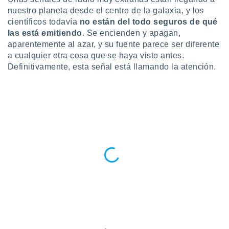
nuestro planeta desde el centro de la galaxia, y los
do en
científicos todavía
no están del todo seguros de qué
 mismo.
sultar más
las está emitiendo
. Se encienden y apagan,
 en nuestra
aparentemente al azar, y su fuente parece ser diferente
 Cookies
y
a cualquier otra cosa que se haya visto antes.
ualquier
Definitivamente, esta señal está llamando la atención.
ento
 botón
ación de
kies
 disponible
e nuestra
.
IVAMENTE,
as
 a cookies
 no aceptar
ón de