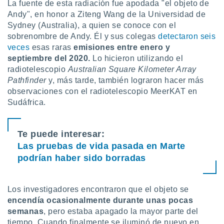
uedes
La fuente de esta radiación fue apodada "el objeto de
uestro sitio
Andy", en honor a Ziteng Wang de la Universidad de
.com. En
Sydney (Australia), a quien se conoce con el
te
sobrenombre de Andy. Él y sus colegas
detectaron seis
 de que
veces
esas raras
emisiones entre enero y
talarán
septiembre del 2020.
Lo hicieron utilizando el
e sean
radiotelescopio
Australian Square Kilometer Array
para
a
Pathfinder
y, más tarde, también lograron hacer más
por el sitio
observaciones con el radiotelescopio MeerKAT en
o se
Sudáfrica.
cookies para
nto ni para
Te puede interesar:
licidad o
Las pruebas de vida pasada en Marte
ado, aunque
podrían haber sido borradas
sualizar
general no
ada. Puedes
Los investigadores encontraron que el objeto se
 instalación
encendía ocasionalmente durante unas pocas
y acceder a
semanas
, pero estaba apagado la mayor parte del
io web a
ste abono
tiempo. Cuando finalmente se iluminó de nuevo en