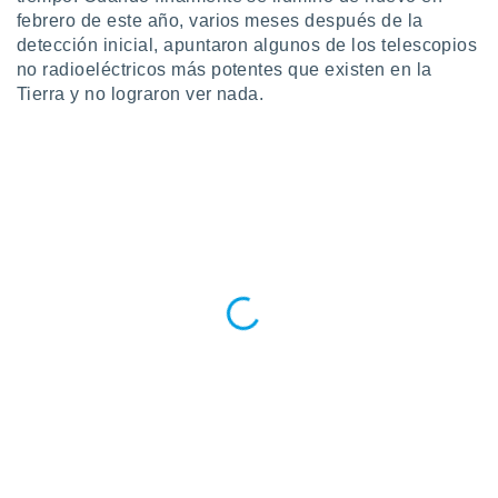
 botón
febrero de este año, varios meses después de la
.
detección inicial, apuntaron algunos de los telescopios
no radioeléctricos más potentes que existen en la
nto,
Tierra y no lograron ver nada.
cios
kies,
ores únicos
as similares
nar,
rocesar
onales como
 este sitio
recciones IP
ficadores de
 posible
s
 traten tus
nales en
 interés
go a lo que
nerte. Para
retirar su