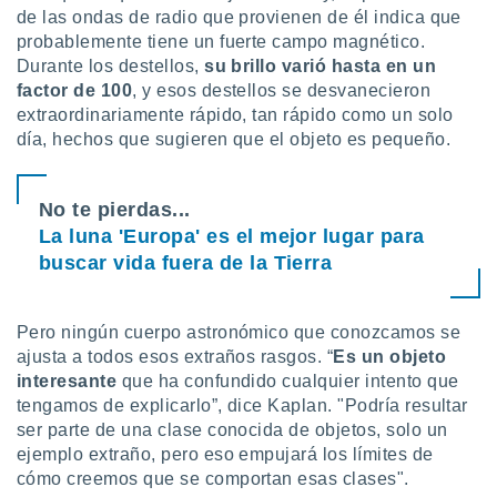
 seleccionar
de las ondas de radio que provienen de él indica que
o.
probablemente tiene un fuerte campo magnético.
calización
Durante los destellos,
su brillo varió hasta en un
precisa e
factor de 100
, y esos destellos se desvanecieron
ión mediante
extraordinariamente rápido, tan rápido como un solo
día, hechos que sugieren que el objeto es pequeño.
, publicidad
dos,
 publicidad
No te pierdas...
,
La luna 'Europa' es el mejor lugar para
ón de
buscar vida fuera de la Tierra
 desarrollo
s.
tros 1199
Pero ningún cuerpo astronómico que conozcamos se
ios
ajusta a todos esos extraños rasgos. “
Es un objeto
interesante
que ha confundido cualquier intento que
tengamos de explicarlo”, dice Kaplan. "Podría resultar
ser parte de una clase conocida de objetos, solo un
ejemplo extraño, pero eso empujará los límites de
cómo creemos que se comportan esas clases".