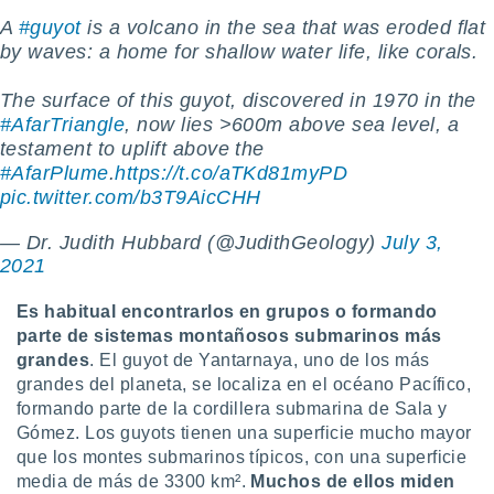
A
#guyot
is a volcano in the sea that was eroded flat
by waves: a home for shallow water life, like corals.
The surface of this guyot, discovered in 1970 in the
#AfarTriangle
, now lies >600m above sea level, a
testament to uplift above the
#AfarPlume
.
https://t.co/aTKd81myPD
pic.twitter.com/b3T9AicCHH
— Dr. Judith Hubbard (@JudithGeology)
July 3,
2021
Es habitual encontrarlos en grupos o formando
parte de sistemas montañosos submarinos más
grandes
. El guyot de Yantarnaya, uno de los más
grandes del planeta, se localiza en el océano Pacífico,
formando parte de la cordillera submarina de Sala y
Gómez.
Los guyots tienen una superficie mucho mayor
que los montes submarinos típicos, con una superficie
media de más de 3300 km².
Muchos de ellos miden