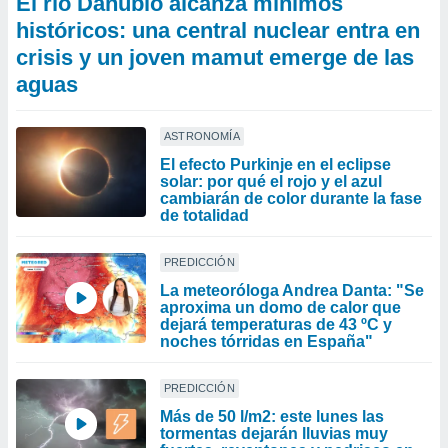
El río Danubio alcanza mínimos
históricos: una central nuclear entra en
crisis y un joven mamut emerge de las
aguas
ASTRONOMÍA
El efecto Purkinje en el eclipse
solar: por qué el rojo y el azul
cambiarán de color durante la fase
de totalidad
PREDICCIÓN
La meteoróloga Andrea Danta: "Se
aproxima un domo de calor que
dejará temperaturas de 43 ºC y
noches tórridas en España"
PREDICCIÓN
Más de 50 l/m2: este lunes las
tormentas dejarán lluvias muy