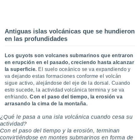
idad
a, utilizar
a
 la
Antiguas islas volcánicas que se hundieron
da, crear un
en las profundidades
personalizar
o, uso de
a la
Los guyots son volcanes submarinos que entraron
e contenido
en erupción en el pasado, creciendo hasta alcanzar
do, medir el
la superficie.
El suelo oceánico se va expandiendo y
 de la
medir el
va dejando estas formaciones conforme el volcán
 del
sigue activo, alejándose del eje de la dorsal. Cuando
 comprender
esto sucede, la actividad volcánica termina y se va
 través de
enfriando.
Con el paso del tiempo, la erosión va
s o a través
arrasando la cima de la montaña.
nación de
edentes de
¿Qué le pasa a una isla volcánica cuando cesa su
fuentes,
y mejora de
actividad?
os, uso de
Con el paso del tiempo y la erosión, terminan
ados con el
convirtiéndose en montes submarinos en forma de