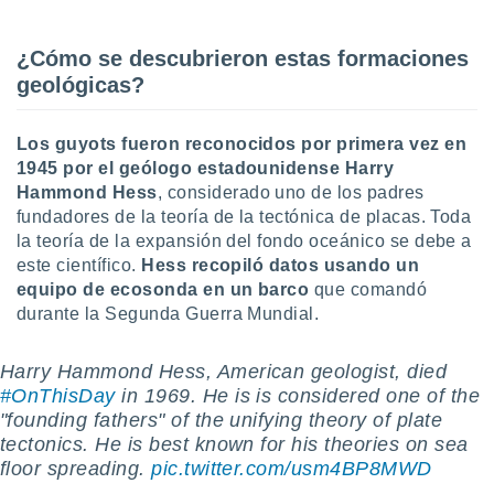
uedes
uestro sitio
.com. En
¿Cómo se descubrieron estas formaciones
te
geológicas?
 de que
talarán
e sean
Los guyots fueron reconocidos por primera vez en
para
1945 por el geólogo estadounidense Harry
a
Hammond Hess
, considerado uno de los padres
por el sitio
o se
fundadores de la teoría de la tectónica de placas. Toda
cookies para
la teoría de la expansión del fondo oceánico se debe a
este científico.
Hess recopiló datos usando un
nto ni para
equipo de ecosonda en un barco
que comandó
licidad o
durante la Segunda Guerra Mundial.
ado, aunque
sualizar
Harry Hammond Hess, American geologist, died
general no
#OnThisDay
in 1969. He is is considered one of the
ada. Puedes
"founding fathers" of the unifying theory of plate
 instalación
tectonics. He is best known for his theories on sea
y acceder a
floor spreading.
pic.twitter.com/usm4BP8MWD
io web a
ste abono