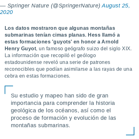
 botón
— Springer Nature (@SpringerNature)
August 25,
.
2020
nto,
Los datos mostraron que algunas montañas
submarinas tenían cimas planas. Hess llamó a
cios
estas formaciones 'guyots' en honor a Arnold
kies,
Henry Guyot
, un famoso geógrafo suizo del siglo XIX.
ores únicos
as similares
La información que recopiló el geólogo
nar,
estadounidense reveló una serie de patrones
rocesar
reconocibles que podían asimilarse a las rayas de una
onales como
cebra en estas formaciones.
 este sitio
recciones IP
ficadores de
Su estudio y mapeo han sido de gran
 posible
s
importancia para comprender la historia
 traten tus
geológica de los océanos, así como el
nales en
proceso de formación y evolución de las
 interés
montañas submarinas.
go a lo que
nerte. Para
retirar su