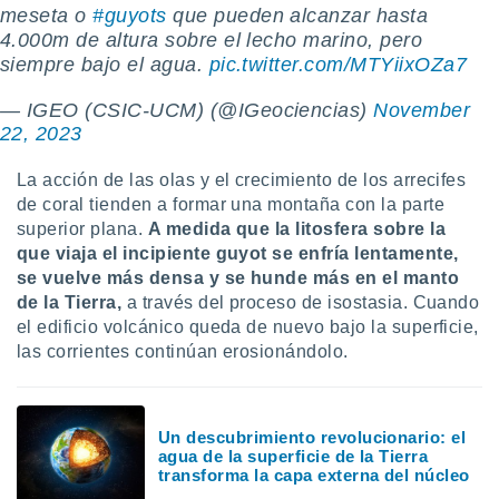
 seleccionar
meseta o
#guyots
que pueden alcanzar hasta
o.
4.000m de altura sobre el lecho marino, pero
calización
siempre bajo el agua.
pic.twitter.com/MTYiixOZa7
precisa e
ión mediante
— IGEO (CSIC-UCM) (@IGeociencias)
November
22, 2023
, publicidad
La acción de las olas y el crecimiento de los arrecifes
dos,
de coral tienden a formar una montaña con la parte
 publicidad
,
superior plana.
A medida que la litosfera sobre la
ón de
que viaja el incipiente guyot se enfría lentamente,
 desarrollo
se vuelve más densa y se hunde más en el manto
s.
de la Tierra,
a través del proceso de isostasia. Cuando
tros 1199
el edificio volcánico queda de nuevo bajo la superficie,
ios
las corrientes continúan erosionándolo.
Un descubrimiento revolucionario: el
agua de la superficie de la Tierra
transforma la capa externa del núcleo