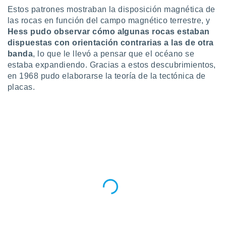
ento u
Estos patrones mostraban la disposición magnética de
las rocas en función del campo magnético terrestre, y
 de datos
Hess pudo observar cómo algunas rocas estaban
er momento
dispuestas con orientación contrarias a las de otra
ic en
banda
, lo que le llevó a pensar que el océano se
o en
estaba expandiendo. Gracias a estos descubrimientos,
 Cookies
en
en 1968 pudo elaborarse la teoría de la tectónica de
eb.
placas.
y
socios
el
to de
la
 en un
 y/o acceder
 de datos
ara
 anuncios
ar perfiles