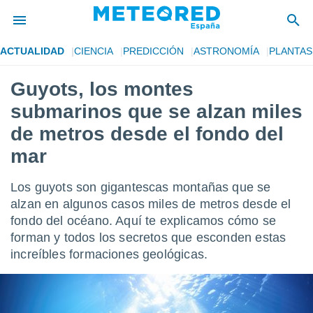
ACTUALIDAD
CIENCIA
PREDICCIÓN
ASTRONOMÍA
PLANTAS
privacidad
Guyots, los montes
o de
tiempo.com)
submarinos que se alzan miles
borado por
es para
de metros desde el fondo del
ue la
mar
 que se
e calidad.
eder a este
Los guyots son gigantescas montañas que se
ediante las
alzan en algunos casos miles de metros desde el
opciones:
fondo del océano. Aquí te explicamos cómo se
ookies y
forman y todos los secretos que esconden estas
e forma
increíbles formaciones geológicas.
d digital
ada, basada
mación