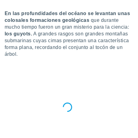
do en
En las profundidades del océano se levantan unas
 mismo.
sultar más
colosales formaciones geológicas
que durante
 en nuestra
mucho tiempo fueron un gran misterio para la ciencia:
 Cookies
y
los guyots.
A grandes rasgos son grandes montañas
ualquier
submarinas cuyas cimas presentan una característica
forma plana, recordando el conjunto al tocón de un
ento
árbol.
 botón
ación de
kies
 disponible
e nuestra
.
IVAMENTE,
as
 a cookies
 no aceptar
ón de