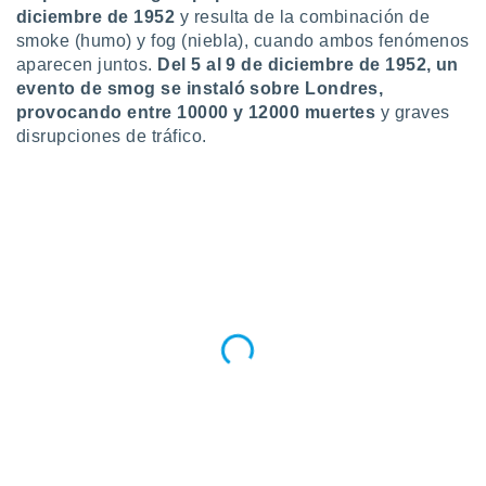
idad
diciembre de 1952
y resulta de la combinación de
a, utilizar
smoke (humo) y fog (niebla), cuando ambos fenómenos
a
aparecen juntos.
Del 5 al 9 de diciembre de 1952, un
 la
evento de smog se instaló sobre Londres,
provocando entre 10000 y 12000 muertes
y graves
da, crear un
disrupciones de tráfico.
personalizar
o, uso de
a la
e contenido
do, medir el
 de la
medir el
 del
 comprender
 través de
s o a través
nación de
edentes de
fuentes,
y mejora de
os, uso de
ados con el