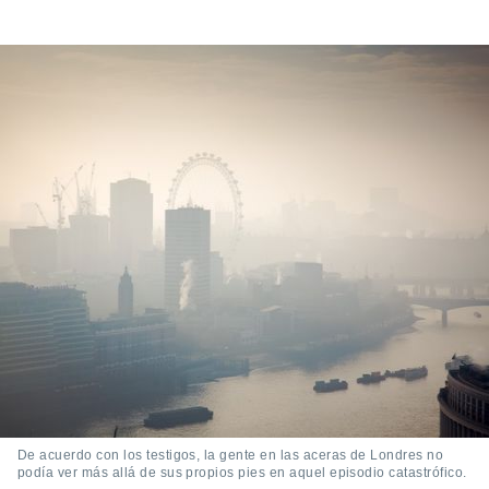
 seleccionar
o.
calización
precisa e
ión mediante
, publicidad
dos,
 publicidad
,
ón de
 desarrollo
s.
tros 1199
ios
De acuerdo con los testigos, la gente en las aceras de Londres no
podía ver más allá de sus propios pies en aquel episodio catastrófico.