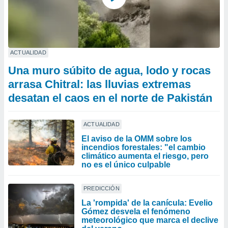
ACTUALIDAD
Una muro súbito de agua, lodo y rocas
arrasa Chitral: las lluvias extremas
desatan el caos en el norte de Pakistán
ACTUALIDAD
El aviso de la OMM sobre los
incendios forestales: "el cambio
climático aumenta el riesgo, pero
no es el único culpable
PREDICCIÓN
La 'rompida' de la canícula: Evelio
Gómez desvela el fenómeno
meteorológico que marca el declive