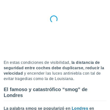
ento u
 de datos
er momento
ic en
o en
 Cookies
en
eb.
y
socios
el
En estas condiciones de visibilidad,
la distancia de
seguridad entre coches debe duplicarse, reducir la
to de
velocidad
y encender las luces antiniebla con tal de
evitar tragedias como la de Louisiana.
la
 en un
El famoso y catastrófico “smog” de
 y/o acceder
 de datos
Londres
ara
 anuncios
La palabra smog se popularizó en
Londres
en
ar perfiles