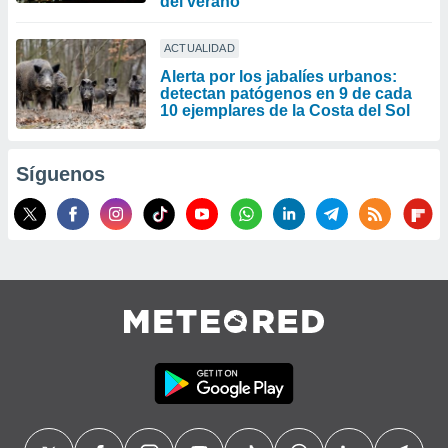
del verano
ACTUALIDAD
Alerta por los jabalíes urbanos:
detectan patógenos en 9 de cada
10 ejemplares de la Costa del Sol
Síguenos