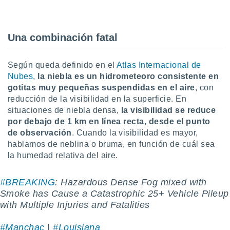
uedes
uestro sitio
.com. En
te
Una combinación fatal
 de que
talarán
e sean
Según queda definido en el
Atlas Internacional de
para
Nubes
,
la niebla es un hidrometeoro consistente en
a
gotitas muy pequeñas suspendidas en el aire
, con
por el sitio
reducción de la visibilidad en la superficie. En
o se
situaciones de niebla densa,
la visibilidad se reduce
cookies para
por debajo de 1 km en línea recta, desde el punto
nto ni para
de observación
. Cuando la visibilidad es mayor,
licidad o
hablamos de neblina o bruma, en función de cuál sea
la humedad relativa del aire.
ado, aunque
sualizar
general no
#BREAKING
: Hazardous Dense Fog mixed with
ada. Puedes
Smoke has Cause a Catastrophic 25+ Vehicle Pileup
 instalación
with Multiple Injuries and Fatalities
y acceder a
io web a
#Manchac
|
#Louisiana
ste abono