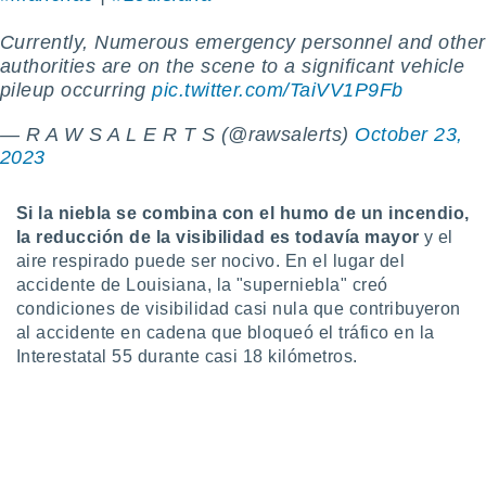
 botón
.
Currently, Numerous emergency personnel and other
authorities are on the scene to a significant vehicle
pileup occurring
pic.twitter.com/TaiVV1P9Fb
nto,
cios
— R A W S A L E R T S (@rawsalerts)
October 23,
kies,
2023
ores únicos
as similares
Si la niebla se combina con el humo de un incendio,
nar,
rocesar
la reducción de la visibilidad es todavía mayor
y el
onales como
aire respirado puede ser nocivo. En el lugar del
 este sitio
accidente de Louisiana, la "superniebla" creó
recciones IP
condiciones de visibilidad casi nula que contribuyeron
ficadores de
al accidente en cadena que bloqueó el tráfico en la
 posible
Interestatal 55 durante casi 18 kilómetros.
s
 traten tus
nales en
 interés
go a lo que
nerte. Para
retirar su