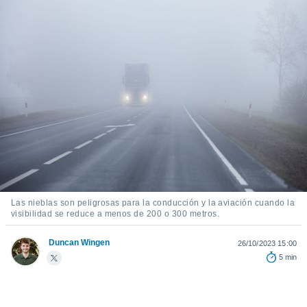
ediante
ecnologías
nos permite
estra
ara seguir
e contenido
stándares
ACEPTAR
sin coste.
Y
CONTINUAR
 botón
continuar",
der a la
CONFIGURACIÓN
ndo la
 de todas
, ya sean
de nuestros
Las nieblas son peligrosas para la conducción y la aviación cuando la
 nos
visibilidad se reduce a menos de 200 o 300 metros.
 y análisis
Duncan Wingen
26/10/2023 15:00
tamiento en
5 min
b, así como
un perfil
para
ublicidad y