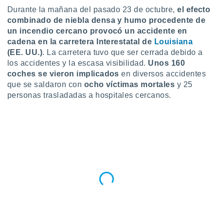
Durante la mañana del pasado 23 de octubre,
el efecto
do en
combinado de niebla densa y humo procedente de
 mismo.
un incendio cercano provocó un accidente en
sultar más
 en nuestra
cadena en la carretera Interestatal de
Louisiana
 Cookies
y
(EE. UU.)
. La carretera tuvo que ser cerrada debido a
ualquier
los accidentes y la escasa visibilidad.
Unos 160
coches se vieron implicados
en diversos accidentes
ento
que se saldaron con
ocho víctimas mortales
y 25
 botón
personas trasladadas a hospitales cercanos.
ación de
kies
 disponible
e nuestra
.
IVAMENTE,
as
 a cookies
 no aceptar
ón de