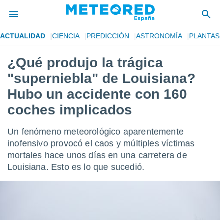
ACTUALIDAD
CIENCIA
PREDICCIÓN
ASTRONOMÍA
PLANTAS
privacidad
¿Qué produjo la trágica
o de
tiempo.com)
"superniebla" de Louisiana?
borado por
es para
Hubo un accidente con 160
ue la
coches implicados
 que se
e calidad.
eder a este
Un fenómeno meteorológico aparentemente
ediante las
inofensivo provocó el caos y múltiples víctimas
opciones:
mortales hace unos días en una carretera de
ookies y
Louisiana. Esto es lo que sucedió.
e forma
d digital
ada, basada
mación