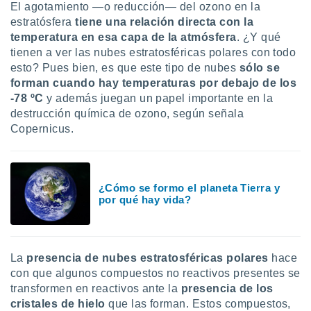
El agotamiento —o reducción— del ozono en la
idad
estratósfera
tiene una relación directa con la
a, utilizar
a
temperatura en esa capa de la atmósfera
. ¿Y qué
 la
tienen a ver las nubes estratosféricas polares con todo
esto? Pues bien, es que este tipo de nubes
sólo se
da, crear un
forman cuando hay temperaturas por debajo de los
personalizar
-78 ºC
y además juegan un papel importante en la
o, uso de
destrucción química de ozono, según señala
a la
e contenido
Copernicus.
do, medir el
 de la
medir el
 del
¿Cómo se formo el planeta Tierra y
 comprender
por qué hay vida?
 través de
s o a través
nación de
edentes de
La
presencia de nubes estratosféricas polares
hace
fuentes,
y mejora de
con que algunos compuestos no reactivos presentes se
os, uso de
transformen en reactivos ante la
presencia de los
ados con el
cristales de hielo
que las forman. Estos compuestos,