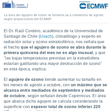
 botón
.
La área del agujero de ozono se formaría ya a comienzos de agosto,
según proyecciones del ECMWF.
nto,
cios
El Dr. Raúl Cordero, académico de la Universidad de
kies,
Santiago de Chile (
Usach
), climatólogo y experto en
ores únicos
radiación solar y ozono estratosférico, nos señala que
as similares
el hecho
que el agujero de ozono se abra durante la
nar,
primera quincena del mes
no es algo inusual
, y que
rocesar
"las bajas temperaturas previstas en la estratósfera
onales como
 este sitio
estarían gatillando una mayor destrucción de ozono"
recciones IP
en esta época, explica.
ficadores de
 posible
El
agujero de ozono
tiende aumentar su tamaño en
s
los meses de agosto a octubre, con
un máximo que se
 traten tus
alcanza entre mediados de septiembre y mediados
nales en
de octubre
, según señalan desde Copernicus. El área
 interés
go a lo que
que abarca dicho agujero se calcula considerando la
nerte. Para
superficie con
espesor total de ozono inferior 220
retirar su