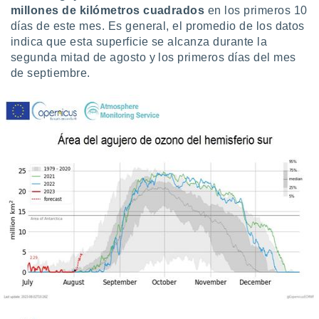
uedes
millones de kilómetros cuadrados
en los primeros 10
uestro sitio
días de este mes. Es general, el promedio de los datos
.com. En
indica que esta superficie se alcanza durante la
te
segunda mitad de agosto y los primeros días del mes
 de que
talarán
de septiembre.
e sean
para
a
por el sitio
o se
cookies para
nto ni para
licidad o
ado, aunque
sualizar
general no
ada. Puedes
 instalación
y acceder a
io web a
ste abono