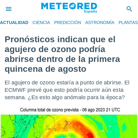
ACTUALIDAD
CIENCIA
PREDICCIÓN
ASTRONOMÍA
PLANTAS
privacidad
Pronósticos indican que el
o de
tiempo.com)
agujero de ozono podría
borado por
es para
abrirse dentro de la primera
ue la
quincena de agosto
 que se
e calidad.
eder a este
El agujero de ozono estaría a punto de abrirse. El
ediante las
ECMWF prevé que esto podría ocurrir aún esta
opciones:
semana. ¿Es esto algo anómalo para la época?
ookies y
e forma
d digital
ada, basada
mación