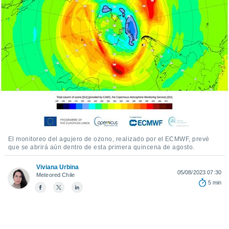
ediante
ecnologías
nos permite
estra
ara seguir
e contenido
stándares
ACEPTAR
sin coste.
Y
CONTINUAR
 botón
continuar",
der a la
CONFIGURACIÓN
ndo la
 de todas
, ya sean
El monitoreo del agujero de ozono, realizado por el ECMWF, prevé
de nuestros
que se abrirá aún dentro de esta primera quincena de agosto.
 nos
Viviana Urbina
05/08/2023 07:30
 y análisis
Meteored Chile
5 min
tamiento en
b, así como
un perfil
para
ublicidad y