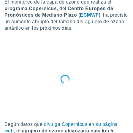
El monitoreo de la capa de ozono que realiza el
do en
programa Copernicus
, del
Centro Europeo de
 mismo.
Pronósticos de Mediano Plazo (
ECMWF
)
, ha previsto
sultar más
un aumento abrupto del tamaño del agujero de ozono
 en nuestra
antártico en los próximos días.
 Cookies
y
ualquier
ento
 botón
ación de
kies
 disponible
e nuestra
.
IVAMENTE,
as
 a cookies
 no aceptar
Según datos que
divulga Copernicus en su página
ón de
web
,
el agujero de ozono alcanzaría casi los 5