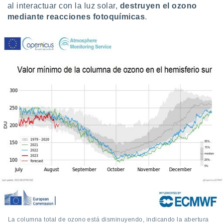
 seleccionar
al interactuar con la luz solar,
destruyen el ozono
o.
mediante reacciones fotoquímicas
.
calización
precisa e
ión mediante
, publicidad
dos,
 publicidad
,
ón de
 desarrollo
s.
tros 1199
ios
La columna total de ozono está disminuyendo, indicando la abertura