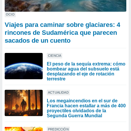
OCIO
Viajes para caminar sobre glaciares: 4
rincones de Sudamérica que parecen
sacados de un cuento
CIENCIA
El peso de la sequía extrema: cómo
bombear agua del subsuelo está
desplazando el eje de rotación
terrestre
ACTUALIDAD
Los megaincendios en el sur de
Francia hacen estallar a más de 400
proyectiles olvidados de la
Segunda Guerra Mundial
PREDICCIÓN