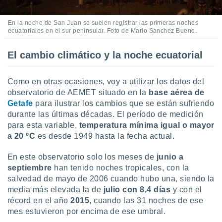
 seleccionar
o.
En la noche de San Juan se suelen registrar las primeras noches
calización
ecuatoriales en el sur peninsular. Foto de Mario Sánchez Bueno.
precisa e
ión mediante
El cambio climático y la noche ecuatorial
, publicidad
Como en otras ocasiones, voy a utilizar los datos del
dos,
 publicidad
observatorio de AEMET situado en la
base aérea de
,
Getafe
para ilustrar los cambios que se están sufriendo
ón de
durante las últimas décadas. El período de medición
 desarrollo
para esta variable,
temperatura mínima igual o mayor
s.
a 20 ºC
es desde 1949 hasta la fecha actual.
tros 1199
ios
En este observatorio solo los meses de
junio a
septiembre
han tenido noches tropicales, con la
salvedad de mayo de 2006 cuando hubo una, siendo la
media más elevada la de
julio con 8,4 días
y con el
récord en el año
2015
, cuando las 31 noches de ese
mes estuvieron por encima de ese umbral.