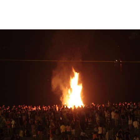
idad
a, utilizar
a
 la
da, crear un
personalizar
o, uso de
a la
e contenido
do, medir el
 de la
medir el
 del
 comprender
 través de
s o a través
nación de
edentes de
fuentes,
y mejora de
os, uso de
ados con el