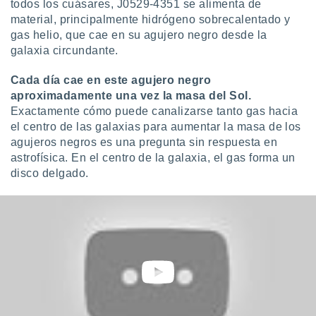
todos los cuásares, J0529-4351 se alimenta de
idad
material, principalmente hidrógeno sobrecalentado y
a, utilizar
gas helio, que cae en su agujero negro desde la
a
 la
galaxia circundante.
da, crear un
Cada día cae en este agujero negro
personalizar
aproximadamente una vez la masa del Sol.
o, uso de
Exactamente cómo puede canalizarse tanto gas hacia
a la
el centro de las galaxias para aumentar la masa de los
e contenido
agujeros negros es una pregunta sin respuesta en
do, medir el
 de la
astrofísica. En el centro de la galaxia, el gas forma un
medir el
disco delgado.
 del
 comprender
 través de
s o a través
nación de
edentes de
fuentes,
y mejora de
os, uso de
ados con el