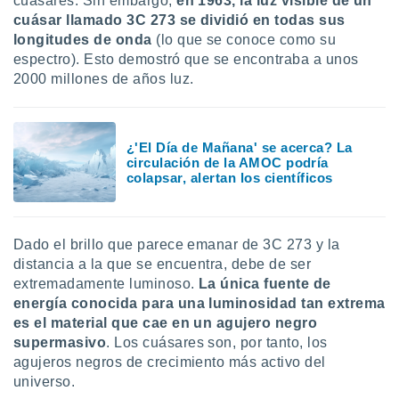
cuásares. Sin embargo,
en 1963, la luz visible de un
 botón
cuásar llamado 3C 273 se dividió en todas sus
.
longitudes de onda
(lo que se conoce como su
espectro). Esto demostró que se encontraba a unos
nto,
2000 millones de años luz.
cios
kies,
ores únicos
¿'El Día de Mañana' se acerca? La
as similares
circulación de la AMOC podría
nar,
colapsar, alertan los científicos
rocesar
onales como
 este sitio
recciones IP
Dado el brillo que parece emanar de 3C 273 y la
ficadores de
distancia a la que se encuentra, debe de ser
 posible
extremadamente luminoso.
La única fuente de
s
energía conocida para una luminosidad tan extrema
 traten tus
es el material que cae en un agujero negro
nales en
supermasivo
. Los cuásares son, por tanto, los
 interés
go a lo que
agujeros negros de crecimiento más activo del
nerte. Para
universo.
retirar su