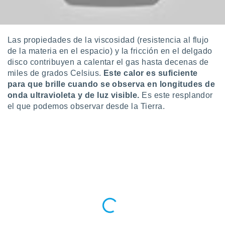
 seleccionar
o.
calización
precisa e
Las propiedades de la viscosidad (resistencia al flujo
ión mediante
de la materia en el espacio) y la fricción en el delgado
disco contribuyen a calentar el gas hasta decenas de
, publicidad
miles de grados Celsius.
Este calor es suficiente
dos,
para que brille cuando se observa en longitudes de
 publicidad
onda ultravioleta y de luz visible.
Es este resplandor
,
el que podemos observar desde la Tierra.
ón de
 desarrollo
s.
tros 1199
ios