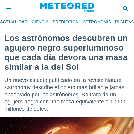
ACTUALIDAD
CIENCIA
PREDICCIÓN
ASTRONOMÍA
PLANTAS
privacidad
Los astrónomos descubren un
o de
tiempo.com)
agujero negro superluminoso
borado por
es para
que cada día devora una masa
ue la
similar a la del Sol
 que se
e calidad.
eder a este
Un nuevo estudio publicado en la revista Nature
ediante las
Astronomy describe el objeto más brillante jamás
opciones:
observado por los astrónomos. Se trata de un
ookies y
agujero negro con una masa equivalente a 17000
e forma
millones de soles.
d digital
ada, basada
mación