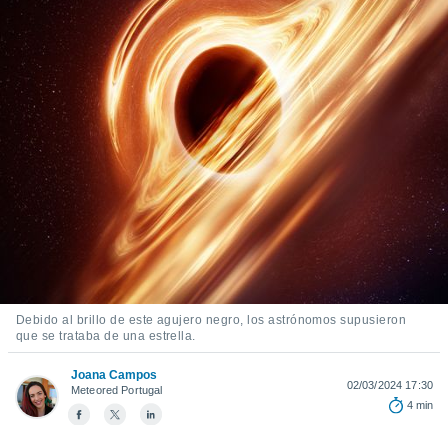
ediante
ecnologías
nos permite
estra
ara seguir
e contenido
stándares
ACEPTAR
sin coste.
Y
CONTINUAR
 botón
continuar",
der a la
CONFIGURACIÓN
ndo la
 de todas
, ya sean
de nuestros
 nos
Debido al brillo de este agujero negro, los astrónomos supusieron
que se trataba de una estrella.
 y análisis
tamiento en
Joana Campos
b, así como
02/03/2024 17:30
Meteored Portugal
un perfil
4 min
para
ublicidad y