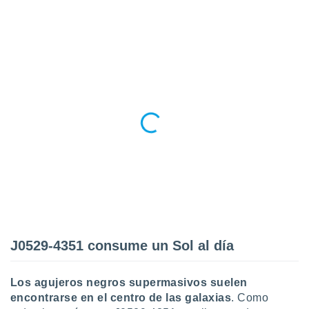
ento u
 de datos
er momento
ic en
o en
 Cookies
en
eb.
y
socios
el
to de
la
 en un
J0529-4351 consume un Sol al día
 y/o acceder
 de datos
ara
Los agujeros negros supermasivos suelen
 anuncios
encontrarse en el centro de las galaxias
. Como
ar perfiles