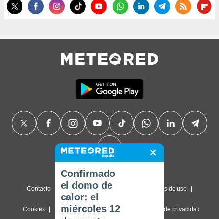
Confirmado
el domo de
Contacto
Sobre nosotros
FAQ
Términos de uso
calor: el
miércoles 12
Cookies
Política de privacidad
Configuración de privacidad