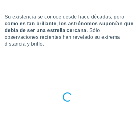
do en
 mismo.
Su existencia se conoce desde hace décadas, pero
sultar más
como es tan brillante, los astrónomos suponían que
 en nuestra
debía de ser una estrella cercana
. Sólo
 Cookies
y
observaciones recientes han revelado su extrema
ualquier
distancia y brillo.
ento
 botón
ación de
kies
 disponible
e nuestra
.
IVAMENTE,
as
 a cookies
 no aceptar
ón de