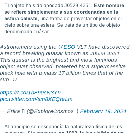
uedes
El objeto ha sido apodado J0529-4351.
Este nombre
uestro sitio
se refiere simplemente a sus coordenadas en la
.com. En
esfera celeste
, una forma de proyectar objetos en el
te
 de que
cielo sobre una esfera. Se trata de un tipo de objeto
talarán
denominado cuásar.
e sean
para
Astronomers using the
@ESO
VLT have discovered
a
por el sitio
a record-breaking quasar known as J0529-4351.
o se
This quasar is the brightest and most luminous
cookies para
object ever observed, powered by a supermassive
black hole with a mass 17 billion times that of the
nto ni para
sun. 1/
licidad o
ado, aunque
https://t.co/1bF90sN3Y9
sualizar
pic.twitter.com/sm8XEQreLm
general no
ada. Puedes
— Erika  (@ExploreCosmos_)
February 19, 2024
 instalación
y acceder a
io web a
Al principio se desconocía la naturaleza física de los
ste abono