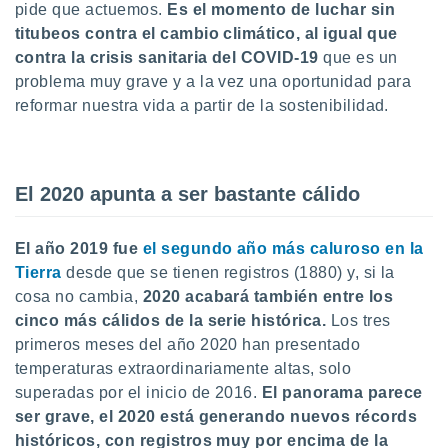
pide que actuemos.
Es el momento de luchar sin
 botón
.
titubeos contra el cambio climático, al igual que
contra la crisis sanitaria del COVID-19
que es un
problema muy grave y a la vez una oportunidad para
nto,
reformar nuestra vida a partir de la sostenibilidad.
cios
kies,
ores únicos
as similares
El 2020 apunta a ser bastante cálido
nar,
rocesar
onales como
El año 2019 fue
el segundo año más caluroso en la
 este sitio
Tierra
desde que se tienen registros (1880) y, si la
recciones IP
ficadores de
cosa no cambia,
2020 acabará también entre los
 posible
cinco más cálidos de la serie histórica.
Los tres
s
primeros meses del año 2020 han presentado
 traten tus
nales en
temperaturas extraordinariamente altas, solo
 interés
superadas por el inicio de 2016.
E
l panorama parece
go a lo que
ser grave, el 2020 está generando nuevos récords
nerte. Para
históricos, con registros muy por encima de la
retirar su