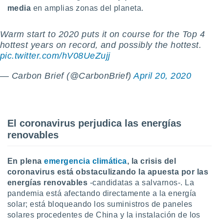
ento u
media
en amplias zonas del planeta.
 de datos
Warm start to 2020 puts it on course for the Top 4
er momento
hottest years on record, and possibly the hottest.
ic en
o en
pic.twitter.com/hV08UeZujj
 Cookies
en
— Carbon Brief (@CarbonBrief)
April 20, 2020
eb.
y
socios
el
El coronavirus perjudica las energías
renovables
to de
la
En plena
emergencia climática
, la crisis del
 en un
coronavirus está
obstaculizando la apuesta por las
 y/o acceder
energías renovables
-candidatas a salvarnos-. La
 de datos
pandemia está afectando directamente a la energía
ara
solar; está bloqueando los suministros de paneles
 anuncios
solares procedentes de China y la instalación de los
ar perfiles