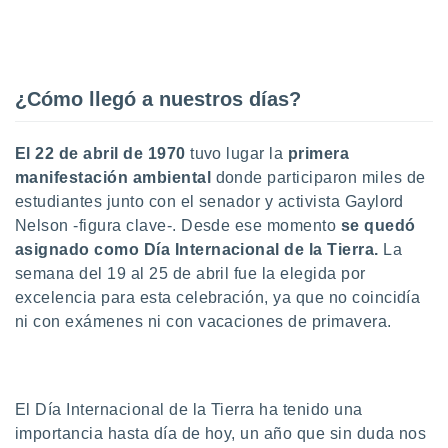
uedes
uestro sitio
.com. En
te
 de que
¿Cómo llegó a nuestros días?
talarán
e sean
para
El 22 de abril de 1970
tuvo lugar la
primera
a
por el sitio
manifestación ambiental
donde participaron miles de
o se
estudiantes junto con el senador y activista Gaylord
cookies para
Nelson -figura clave-. Desde ese momento
se quedó
asignado como Día Internacional de la Tierra.
La
nto ni para
licidad o
semana del 19 al 25 de abril fue la elegida por
excelencia para esta celebración, ya que no coincidía
ado, aunque
ni con exámenes ni con vacaciones de primavera.
sualizar
general no
ada. Puedes
 instalación
y acceder a
El Día Internacional de la Tierra ha tenido una
io web a
importancia hasta día de hoy, un año que sin duda nos
ste abono