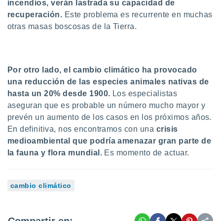
 seleccionar
incendios, verán lastrada su capacidad de
o.
recuperación.
Este problema es recurrente en muchas
calización
otras masas boscosas de la Tierra.
precisa e
ión mediante
, publicidad
Por otro lado, el cambio climático ha provocado
una reducción de las especies animales nativas de
dos,
 publicidad
hasta un 20% desde 1900.
Los especialistas
,
aseguran que es probable un número mucho mayor y
ón de
prevén un aumento de los casos en los próximos años.
 desarrollo
s.
En definitiva, nos encontramos con una
c
risis
medioambiental que podría amenazar gran parte de
tros 1199
la fauna y flora mundial.
Es momento de actuar.
ios
cambio climático
Compartir en: