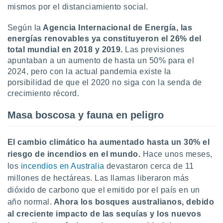
idad
mismos por el distanciamiento social.
a, utilizar
a
Según la
Agencia Internacional de Energía, las
 la
energías renovables ya constituyeron el 26% del
total mundial en 2018 y 2019.
Las previsiones
da, crear un
apuntaban a un aumento de hasta un 50% para el
personalizar
2024, pero con la actual pandemia existe la
o, uso de
a la
porsibilidad de que el 2020 no siga con la senda de
e contenido
crecimiento récord.
do, medir el
 de la
Masa boscosa y fauna en peligro
medir el
 del
 comprender
El cambio climático ha aumentado hasta un 30% el
 través de
riesgo de incendios en el mundo.
Hace unos meses,
s o a través
los
incendios en Australia
devastaron cerca de 11
nación de
edentes de
millones de hectáreas. Las llamas liberaron más
fuentes,
dióxido de carbono que el emitido por el país en un
y mejora de
año normal.
Ahora los bosques australianos, debido
os, uso de
al creciente impacto de las sequías y los nuevos
ados con el