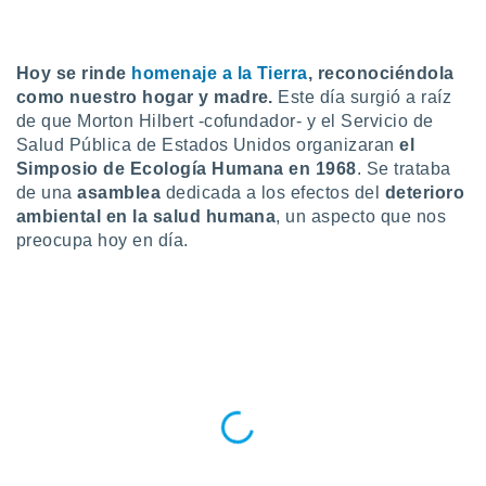
do en
 mismo.
sultar más
Hoy se rinde
homenaje a la Tierra
, reconociéndola
 en nuestra
como nuestro hogar y madre.
Este día surgió a raíz
 Cookies
y
de
que Morton Hilbert -cofundador- y el Servicio de
ualquier
Salud Pública de Estados Unidos organizaran
el
Simposio de Ecología Humana en 1968
. Se trataba
ento
de una
asamblea
dedicada a los efectos del
deterioro
 botón
ación de
ambiental en la salud humana
, un aspecto que nos
kies
preocupa hoy en día.
 disponible
e nuestra
.
IVAMENTE,
as
 a cookies
 no aceptar
ón de