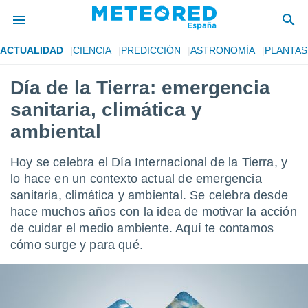
ACTUALIDAD
CIENCIA
PREDICCIÓN
ASTRONOMÍA
PLANTAS
privacidad
Día de la Tierra: emergencia
o de
tiempo.com)
sanitaria, climática y
borado por
es para
ambiental
ue la
 que se
Hoy se celebra el Día Internacional de la Tierra, y
e calidad.
eder a este
lo hace en un contexto actual de emergencia
ediante las
sanitaria, climática y ambiental. Se celebra desde
opciones:
hace muchos años con la idea de motivar la acción
de cuidar el medio ambiente. Aquí te contamos
ookies y
e forma
cómo surge y para qué.
d digital
ada, basada
mación