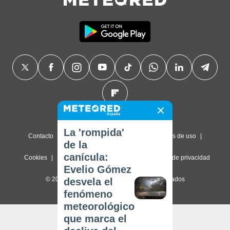
La 'rompida'
Contacto
Sobre nosotros
FAQ
Términos de uso
de la
canícula:
Cookies
Política de privacidad
Configuración de privacidad
Evelio Gómez
© 2026 Meteored. Todos los derechos reservados
desvela el
fenómeno
meteorológico
que marca el