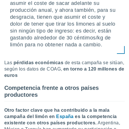
 seleccionar
asumir el coste de sacar adelante su
o.
producción anual, y ahora también, para su
calización
desgracia, tienen que asumir el coste y
precisa e
dolor de tener que tirar los limones al suelo
ión mediante
sin ningún tipo de ingreso: es decir, están
, publicidad
gastando alrededor de 30 céntimos/kg de
limón para no obtener nada a cambio.
dos,
 publicidad
,
Las
pérdidas económicas
de esta campaña se sitúan,
ón de
según los datos de COAG,
en torno a
120 millones de
 desarrollo
s.
euros
tros 1199
Competencia frente a otros países
ios
productores
Otro factor clave que ha contribuido a la mala
campaña del limón en
España
es la competencia
existente con otros países productores.
Argentina,