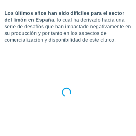
do en
Los últimos años han sido difíciles para el sector
 mismo.
sultar más
del limón en España
, lo cual ha derivado hacia una
 en nuestra
serie de desafíos que han impactado negativamente en
 Cookies
y
su producción y por tanto en los aspectos de
ualquier
comercialización y disponibilidad de este cítrico.
ento
 botón
ación de
kies
 disponible
e nuestra
.
IVAMENTE,
as
 a cookies
 no aceptar
ón de