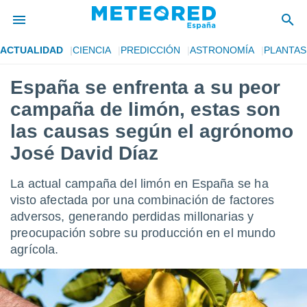
ACTUALIDAD
CIENCIA
PREDICCIÓN
ASTRONOMÍA
PLANTAS
privacidad
España se enfrenta a su peor
o de
tiempo.com)
campaña de limón, estas son
borado por
es para
las causas según el agrónomo
ue la
José David Díaz
 que se
e calidad.
eder a este
La actual campaña del limón en España se ha
ediante las
visto afectada por una combinación de factores
opciones:
adversos, generando perdidas millonarias y
ookies y
preocupación sobre su producción en el mundo
e forma
agrícola.
d digital
ada, basada
mación