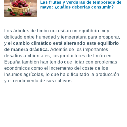
Las frutas y verduras de temporada de
 botón
mayo: ¿cuáles deberías consumir?
.
nto,
Los árboles de limón necesitan un equilibrio muy
cios
delicado entre humedad y temperatura para prosperar,
kies,
y
el cambio climático está alterando este equilibrio
ores únicos
de manera drástica.
Además de los importantes
as similares
desafíos ambientales, los productores de limón en
nar,
rocesar
España también han tenido que lidiar con problemas
onales como
económicos como el incremento del coste de los
 este sitio
insumos agrícolas, lo que ha dificultado la producción
recciones IP
y el rendimiento de sus cultivos.
ficadores de
 posible
s
 traten tus
nales en
 interés
go a lo que
nerte. Para
retirar su