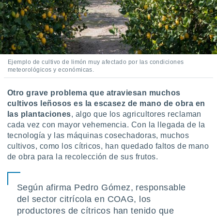
idad
a, utilizar
a
 la
da, crear un
personalizar
Ejemplo de cultivo de limón muy afectado por las condiciones
meteorológicos y económicas.
o, uso de
a la
e contenido
Otro grave problema que atraviesan muchos
do, medir el
cultivos leñosos es la escasez de mano de obra en
 de la
las plantaciones
, algo que los agricultores reclaman
medir el
cada vez con mayor vehemencia. Con la llegada de la
 del
 comprender
tecnología y las máquinas cosechadoras, muchos
 través de
cultivos, como los cítricos, han quedado faltos de mano
s o a través
de obra para la recolección de sus frutos.
nación de
edentes de
fuentes,
Según afirma Pedro Gómez, responsable
y mejora de
del sector citrícola en COAG, los
os, uso de
ados con el
productores de cítricos han tenido que