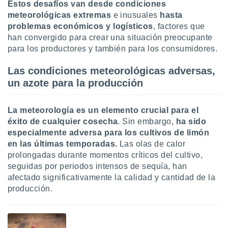
uedes
Estos desafíos van desde condiciones
uestro sitio
meteorológicas extremas
e inusuales
hasta
.com. En
problemas económicos y logísticos
, factores que
te
han convergido para crear una situación preocupante
 de que
para los productores y también para los consumidores.
talarán
e sean
Las condiciones meteorológicas adversas,
para
a
un azote para la producción
por el sitio
o se
cookies para
La meteorología es un elemento crucial para el
éxito de cualquier cosecha
. Sin embargo,
ha sido
nto ni para
especialmente adversa para los cultivos de limón
licidad o
en las últimas temporadas.
Las olas de calor
prolongadas durante momentos críticos del cultivo,
ado, aunque
seguidas por periodos intensos de sequía, han
sualizar
general no
afectado significativamente la calidad y cantidad de la
ada. Puedes
producción.
 instalación
y acceder a
io web a
ste abono