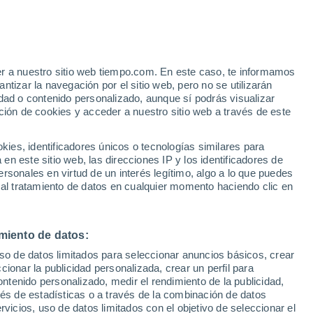
onio Maldonado
 se van acercando y el modelo de
rimeras tendencias meteorológicas para
er a nuestro sitio web tiempo.com. En este caso, te informamos
tizar la navegación por el sitio web, pero no se utilizarán
za: ¿habrá que tener el paraguas cerca?
dad o contenido personalizado, aunque sí podrás visualizar
ción de cookies y acceder a nuestro sitio web a través de este
es, identificadores únicos o tecnologías similares para
n este sitio web, las direcciones IP y los identificadores de
rsonales en virtud de un interés legítimo, algo a lo que puedes
 al tratamiento de datos en cualquier momento haciendo clic en
miento de datos:
uso de datos limitados para seleccionar anuncios básicos, crear
ccionar la publicidad personalizada, crear un perfil para
ontenido personalizado, medir el rendimiento de la publicidad,
vés de estadísticas o a través de la combinación de datos
rvicios, uso de datos limitados con el objetivo de seleccionar el