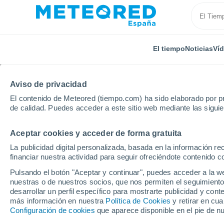
El tiempo
Noticias
Ví
TODAS
ACTUALIDAD
CIENCIA
PREDICCIÓN
AST
Aviso de privacidad
El contenido de Meteored (tiempo.com) ha sido elaborado por pr
de calidad. Puedes acceder a este sitio web mediante las sigui
Aceptar cookies y acceder de forma gratuita
La publicidad digital personalizada, basada en la información r
financiar nuestra actividad para seguir ofreciéndote contenido c
Inicio
Noticias
Actualidad
El tiempo de Semana S
Pulsando el botón "Aceptar y continuar", puedes acceder a la w
nuestras o de nuestros socios, que nos permiten el seguimiento
desarrollar un perfil específico para mostrarte publicidad y co
El tiempo de Semana S
más información en nuestra
Política de Cookies
y retirar en cu
Configuración de cookies
que aparece disponible en el pie de n
las probabilidades de 