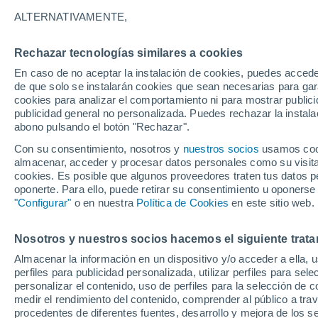
meteorólogo José Ant
ALTERNATIVAMENTE,
Los días grandes de la Semana Santa
Rechazar tecnologías similares a cookies
referencia de Meteored muestra las p
En caso de no aceptar la instalación de cookies, puedes acced
de que solo se instalarán cookies que sean necesarias para garan
esas jornadas en la comunidad andalu
cookies para analizar el comportamiento ni para mostrar publici
publicidad general no personalizada. Puedes rechazar la instala
abono pulsando el botón "Rechazar".
Con su consentimiento, nosotros y
nuestros socios
usamos cooki
almacenar, acceder y procesar datos personales como su visita e
cookies. Es posible que algunos proveedores traten tus datos pe
oponerte. Para ello, puede retirar su consentimiento u oponerse
"Configurar"
o en nuestra
Política de Cookies
en este sitio web.
Nosotros y nuestros socios hacemos el siguiente trata
Almacenar la información en un dispositivo y/o acceder a ella, 
perfiles para publicidad personalizada, utilizar perfiles para sele
personalizar el contenido, uso de perfiles para la selección de c
medir el rendimiento del contenido, comprender al público a tra
procedentes de diferentes fuentes, desarrollo y mejora de los se