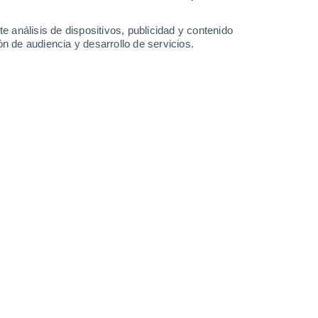
e análisis de dispositivos, publicidad y contenido
n de audiencia y desarrollo de servicios.
nta andaluza por los pronósticos de lluvia.
 12:00
6 min
los últimos días de la semana pasada, sin
la atmósfera se ha ido estabilizando en
as nevadas y las lluvias, sino que el viento
rribando árboles y causando grandes daños