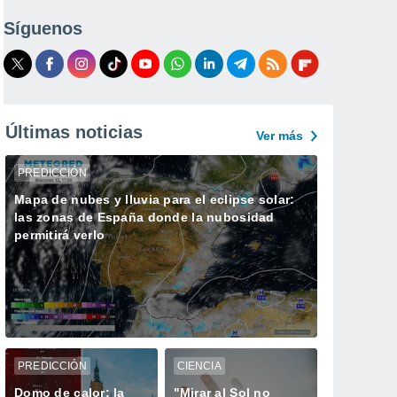
Síguenos
Últimas noticias
Ver más
PREDICCIÓN
Mapa de nubes y lluvia para el eclipse solar:
las zonas de España donde la nubosidad
permitirá verlo
PREDICCIÓN
CIENCIA
Domo de calor: la
"Mirar al Sol no