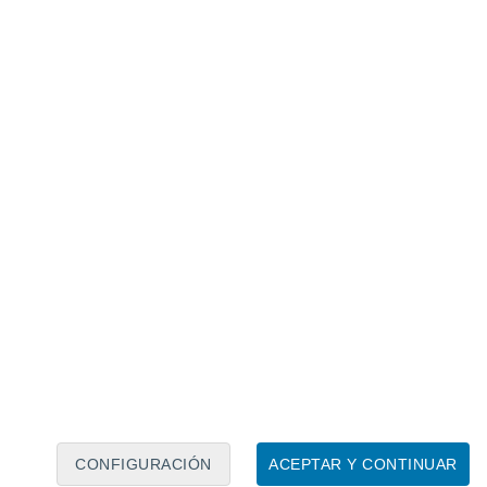
ión.
scurrió sin sobresaltos meteorológicos,
cuando faltan once para el inicio de la
iante que está el tiempo,
no vemos claro
ógicamente como el año anterior, según
o de referencia de Meteored.
CONFIGURACIÓN
ACEPTAR Y CONTINUAR