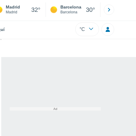
Madrid
Barcelona
Sevilla
32°
30°
Madrid
Barcelona
Sevilla
°C
uí
rólogo José Antonio Maldonado