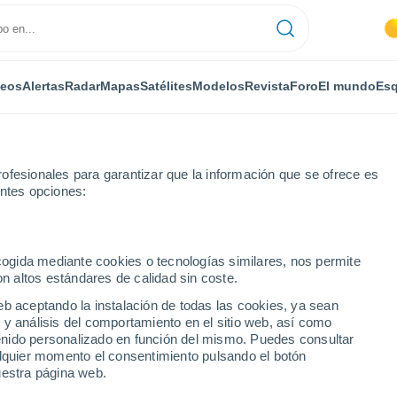
deos
Alertas
Radar
Mapas
Satélites
Modelos
Revista
Foro
El mundo
Esq
RONOMÍA
PLANTAS
OCIO
REVISTA
ofesionales para garantizar que la información que se ofrece es
entes opciones:
ecogida mediante cookies o tecnologías similares, nos permite
on altos estándares de calidad sin coste.
anta 2024 en Andalucía: las probabilidades de lluvia según el meteo
eb aceptando la instalación de todas las cookies, ya sean
 y análisis del comportamiento en el sitio web, así como
ntenido personalizado en función del mismo. Puedes consultar
anta 2024 en Andalucía:
alquier momento el consentimiento pulsando el botón
uestra página web.
lluvia según el