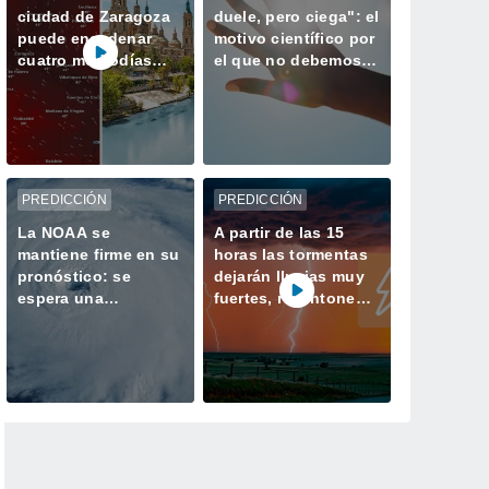
ciudad de Zaragoza
duele, pero ciega": el
puede encadenar
motivo científico por
cuatro mediodías
el que no debemos
con más de 40 ºC
mirarlo directamente
durante el eclipse
PREDICCIÓN
PREDICCIÓN
La NOAA se
A partir de las 15
mantiene firme en su
horas las tormentas
pronóstico: se
dejarán lluvias muy
espera una
fuertes, reventones y
temporada de
pedrisco en las
huracanes más
comunidades del
tranquila de lo
norte
habitual