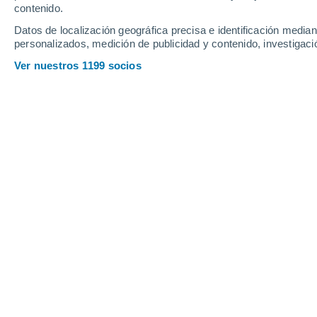
contenido.
Datos de localización geográfica precisa e identificación mediant
personalizados, medición de publicidad y contenido, investigació
Ver nuestros 1199 socios
Crece la preocupación entre los cofrades de la Semana Sa
José Antonio
14/03/2024
Maldonado
Tras el temporal que tuvimos durante 
duda el más adverso de la temporada,
casi toda
España
y no sólo cesaron l
que había soplado bastante fuerza de
en las costas.