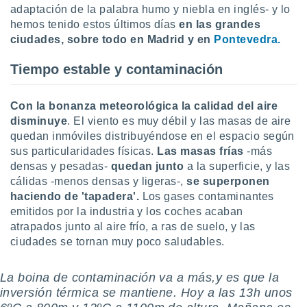
idad
adaptación de la palabra humo y niebla en inglés- y lo
a, utilizar
hemos tenido estos últimos días
en las grandes
a
ciudades, sobre todo en Madrid y en
Pontevedra.
 la
Tiempo estable y contaminación
da, crear un
personalizar
o, uso de
Con la bonanza meteorológica la calidad del aire
a la
disminuye
. El viento es muy débil y las masas de aire
e contenido
quedan inmóviles distribuyéndose en el espacio según
do, medir el
sus particularidades físicas.
Las masas frías
-más
 de la
medir el
densas y pesadas-
quedan junto
a la superficie, y las
 del
cálidas -menos densas y ligeras-,
se superponen
 comprender
haciendo de 'tapadera'.
Los gases contaminantes
 través de
emitidos por la industria y los coches acaban
s o a través
atrapados junto al aire frío, a ras de suelo, y las
nación de
ciudades se tornan muy poco saludables.
edentes de
fuentes,
y mejora de
La boina de contaminación va a más,y es que la
os, uso de
inversión térmica se mantiene. Hoy a las 13h unos
ados con el