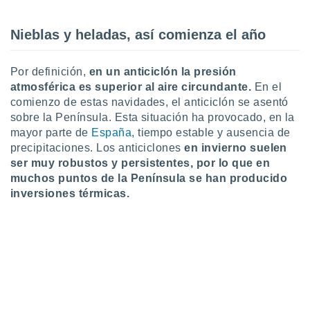
uedes
uestro sitio
.com. En
Nieblas y heladas, así comienza el año
te
 de que
talarán
Por definición,
en un anticiclón la presión
e sean
atmosférica es superior al aire circundante.
En el
para
comienzo de estas navidades, el anticiclón se asentó
a
sobre la Península. Esta situación ha provocado, en la
por el sitio
mayor parte de
España,
tiempo estable y ausencia de
o se
precipitaciones. Los anticiclones
en invierno suelen
cookies para
ser muy robustos y persistentes, por lo que en
nto ni para
muchos puntos de la Península se han producido
licidad o
inversiones térmicas.
ado, aunque
sualizar
general no
ada. Puedes
 instalación
y acceder a
io web a
ste abono