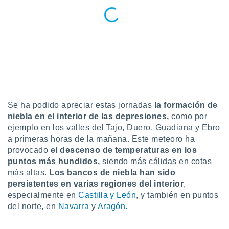
 botón
.
nto,
cios
kies,
ores únicos
as similares
nar,
Se ha podido apreciar estas jornadas
la formación de
rocesar
niebla en el interior de las depresiones,
como por
onales como
ejemplo en los valles del Tajo, Duero, Guadiana y Ebro
 este sitio
a primeras horas de la mañana. Este meteoro ha
recciones IP
ficadores de
provocado
el descenso de temperaturas en los
 posible
puntos más hundidos,
siendo más cálidas en cotas
s
más altas.
Los bancos de niebla han sido
 traten tus
persistentes en varias regiones del interior
,
nales en
especialmente en
Castilla y León
, y también en puntos
 interés
del norte, en
Navarra
y
Aragón.
go a lo que
nerte. Para
retirar su