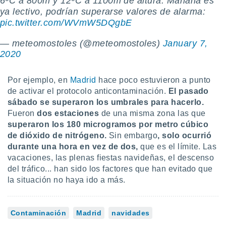
6ºC a 800m y 12ºC a 1100m de altura. Mañana es
 seleccionar
o.
ya lectivo, podrían superarse valores de alarma:
pic.twitter.com/WVmW5DQgbE
calización
precisa e
— meteomostoles (@meteomostoles)
January 7,
ión mediante
2020
, publicidad
Por ejemplo, en
Madrid
hace poco estuvieron a punto
dos,
de activar el protocolo anticontaminación.
El pasado
 publicidad
sábado se superaron los umbrales para hacerlo.
,
ón de
Fueron
dos estaciones
de una misma zona las que
 desarrollo
superaron los 180 microgramos por metro cúbico
s.
de dióxido de nitrógeno.
Sin embargo
, solo ocurrió
durante una hora en vez de dos,
que es el límite. Las
tros 1199
ios
vacaciones, las plenas fiestas navideñas, el descenso
del tráfico... han sido los factores que han evitado que
la situación no haya ido a más.
Contaminación
Madrid
navidades