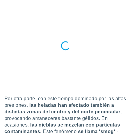
ento u
 de datos
er momento
ic en
o en
 Cookies
en
eb.
y
socios
el
to de
la
Por otra parte, con este tiempo dominado por las altas
 en un
presiones,
las heladas han afectado también a
 y/o acceder
distintas zonas del centro y del norte peninsular,
 de datos
provocando amaneceres bastante gélidos. En
ara
ocasiones,
las nieblas se mezclan con partículas
 anuncios
contaminantes.
Este fenómeno
se llama 'smog'
-
ar perfiles