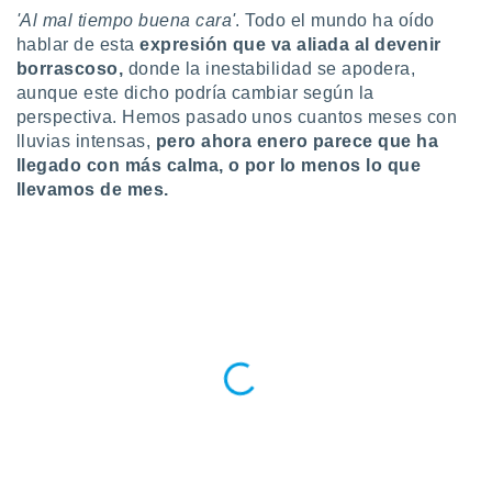
'Al mal tiempo buena cara'
. Todo el mundo ha oído
do en
hablar de esta
expresión que va aliada al devenir
 mismo.
borrascoso,
donde la inestabilidad se apodera,
sultar más
 en nuestra
aunque este dicho podría cambiar según la
 Cookies
y
perspectiva. Hemos pasado unos cuantos meses con
ualquier
lluvias intensas,
pero ahora enero parece que ha
llegado con más calma, o por lo menos lo que
ento
llevamos de mes.
 botón
ación de
kies
 disponible
e nuestra
.
IVAMENTE,
as
 a cookies
 no aceptar
ón de