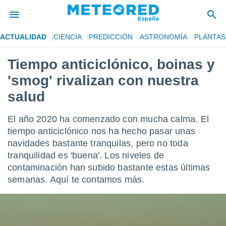
ACTUALIDAD
CIENCIA
PREDICCIÓN
ASTRONOMÍA
PLANTAS
privacidad
Tiempo anticiclónico, boinas y
o de
tiempo.com)
'smog' rivalizan con nuestra
borado por
es para
salud
ue la
 que se
El año 2020 ha comenzado con mucha calma. El
e calidad.
eder a este
tiempo anticiclónico nos ha hecho pasar unas
ediante las
navidades bastante tranquilas, pero no toda
opciones:
tranquilidad es 'buena'. Los niveles de
contaminación han subido bastante estas últimas
ookies y
e forma
semanas. Aquí te contamos más.
d digital
ada, basada
mación