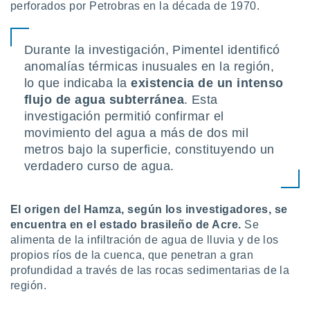
perforados por Petrobras en la década de 1970.
idad
a, utilizar
a
 la
Durante la investigación, Pimentel identificó
anomalías térmicas inusuales en la región,
da, crear un
lo que indicaba la
existencia de un intenso
personalizar
flujo de agua subterránea
. Esta
o, uso de
a la
investigación permitió confirmar el
e contenido
movimiento del agua a más de dos mil
do, medir el
metros bajo la superficie, constituyendo un
 de la
verdadero curso de agua.
medir el
 del
 comprender
 través de
El origen del Hamza, según los investigadores, se
s o a través
encuentra en el estado brasileño de Acre.
Se
nación de
alimenta de la infiltración de agua de lluvia y de los
edentes de
propios ríos de la cuenca, que penetran a gran
fuentes,
profundidad a través de las rocas sedimentarias de la
y mejora de
os, uso de
región.
ados con el