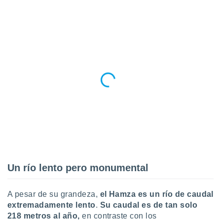
 seleccionar
o.
calización
precisa e
ión mediante
, publicidad
dos,
 publicidad
,
ón de
 desarrollo
s.
tros 1199
ios
Un río lento pero monumental
A pesar de su grandeza,
el Hamza es un río de caudal
extremadamente lento
.
Su caudal es de tan solo
218 metros al año,
en contraste con los