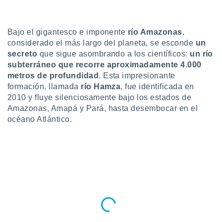
do en
 mismo.
sultar más
Bajo el gigantesco e imponente
río Amazonas
,
 en nuestra
considerado el más largo del planeta, se esconde
un
 Cookies
y
secreto
que sigue asombrando a los científicos:
un río
ualquier
subterráneo que recorre aproximadamente 4.000
metros de profundidad
. Esta impresionante
ento
formación, llamada
río Hamza
, fue identificada en
 botón
2010 y fluye silenciosamente bajo los estados de
ación de
kies
Amazonas, Amapá y Pará, hasta desembocar en el
 disponible
océano Atlántico.
e nuestra
.
IVAMENTE,
as
 a cookies
 no aceptar
ón de