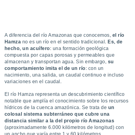
uedes
uestro sitio
.com. En
te
 de que
talarán
A diferencia del río Amazonas que conocemos,
el río
e sean
Hamza
no es un río en el sentido tradicional.
Es, de
para
a
hecho, un acuífero
: una formación geológica
por el sitio
compuesta por capas porosas y permeables que
o se
almacenan y transportan agua. Sin embargo,
su
cookies para
comportamiento imita el de un río
: con un
nacimiento, una salida, un caudal continuo e incluso
nto ni para
variaciones en el caudal.
licidad o
ado, aunque
El río Hamza representa un descubrimiento científico
sualizar
notable que amplía el conocimiento sobre los recursos
general no
hídricos de la cuenca amazónica. Se trata de
un
ada. Puedes
colosal sistema subterráneo que cubre una
 instalación
distancia similar a la del propio río Amazonas
y acceder a
(aproximadamente 6.000 kilómetros de longitud) con
io web a
ste abono
un ancho que varía entre 1 y 60 kilómetros.