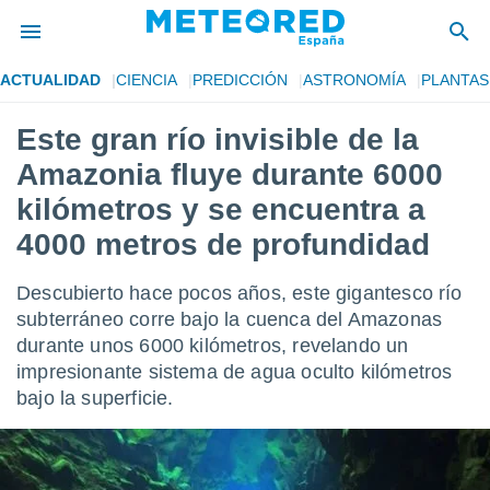
ACTUALIDAD
CIENCIA
PREDICCIÓN
ASTRONOMÍA
PLANTAS
privacidad
Este gran río invisible de la
o de
tiempo.com)
Amazonia fluye durante 6000
borado por
es para
kilómetros y se encuentra a
ue la
4000 metros de profundidad
 que se
e calidad.
eder a este
Descubierto hace pocos años, este gigantesco río
ediante las
subterráneo corre bajo la cuenca del Amazonas
opciones:
durante unos 6000 kilómetros, revelando un
ookies y
impresionante sistema de agua oculto kilómetros
e forma
bajo la superficie.
d digital
ada, basada
mación