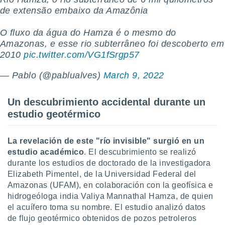
ento u
de extensão embaixo da Amazônia
 de datos
O fluxo da água do Hamza é o mesmo do
er momento
Amazonas, e esse rio subterrâneo foi descoberto em
ic en
2010
pic.twitter.com/VG1fSrgp57
o en
 Cookies
— Pablo (@pablualves)
en
March 9, 2022
eb.
Un descubrimiento accidental durante un
y
estudio geotérmico
socios
el
La revelación de este "río invisible" surgió en un
to de
estudio académic
o
. El descubrimiento se realizó
durante los estudios de doctorado de la investigadora
la
Elizabeth Pimentel, de la Universidad Federal del
 en un
 y/o acceder
Amazonas (UFAM), en colaboración con la geofísica e
 de datos
hidrogeóloga india Valiya Mannathal Hamza, de quien
ara
el acuífero toma su nombre. El estudio analizó datos
 anuncios
de flujo geotérmico obtenidos de pozos petroleros
ar perfiles