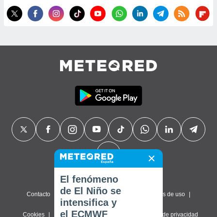
El fenómeno
de El Niño se
Contacto
Sobre nosotros
FAQ
Términos de uso
intensifica y
el ECMWF
Cookies
Política de privacidad
Configuración de privacidad